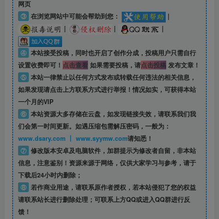
网页
③
在浏览网站中可能会帮助到您：
|
|
|
|
④
本站接受投稿，同时也开启了创作分成，投稿用户只需自行
设置收费即可！
点击查看
如果需要投稿，请
点击投稿
发布文章！
⑤
本站一律禁止以任何方式发布或转载任何违法的相关信息，
如果发现请点击上方联系方式进行举报！情况如实，可获得本站
一个月的VIP
⑥
本站资源大多存储在云盘，如发现链接失效，请联系我们我
们会第一时间更新。如遇压缩包需解压密码，一般为：
www.dsary.com 丨 www.syymw.com
请知悉！
⑦
修改版本安卓及电脑软件，加群提示为修改者自留，
非本站
信息
，注意鉴别！资源来源于网络，仅供大家学习与参考，请于
下载后24小时内删除；
⑧
若作商业用途，请联系原作者授权，若本站侵犯了您的权益
请联系站长进行删除处理；可联系上方QQ或进入QQ群进行反
馈！