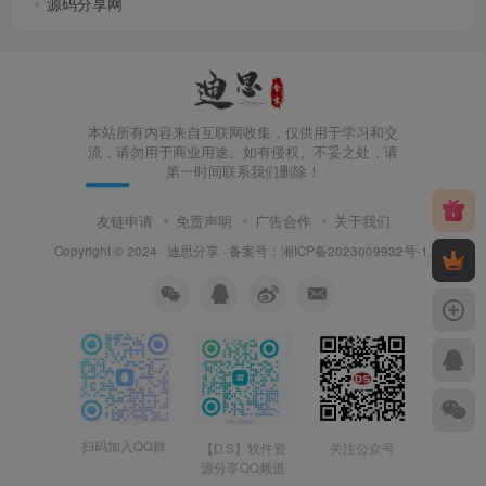
源码分享网
本站所有内容来自互联网收集，仅供用于学习和交
流，请勿用于商业用途。如有侵权、不妥之处，请
第一时间联系我们删除！
友链申请
免责声明
广告合作
关于我们
Copyright © 2024 ·
迪思分享
· 备案号：
湘ICP备2023009932号-1
.
扫码加入QQ群
【D.S】软件资
关注公众号
源分享QQ频道