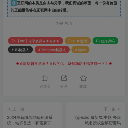
⑨
互联网的本质是自由与分享，我们真诚的希望，每一份有价值
的正能量能够在互联网中自由传播。
THE END
【VIP】专享资源★★★★★
PHP源码
程序源码
# TG机器人
# Telegram机器人
# tgbot
★喜欢这篇文章吗？喜欢的话，麻烦动动手指支持一下！★
点赞
6
分享
收藏
上一篇
下一篇
2024最新域名群站开源系
Typecho 最新XC主题 去除
统，站群首选！有需要可下
域名授权全解密源码
载