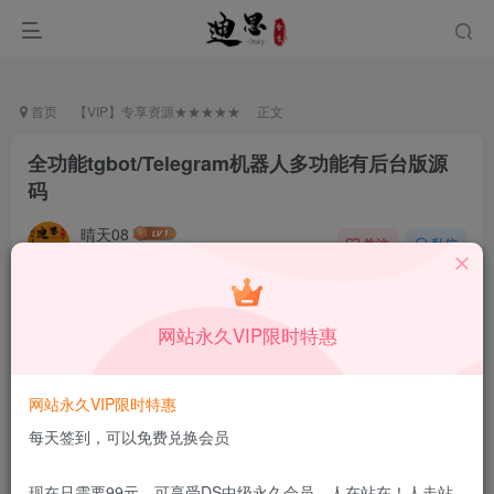
首页
【VIP】专享资源★★★★★
正文
全功能tgbot/Telegram机器人多功能有后台版源
码
晴天08
关注
私信
1月6日更新
0
858
6
付费资源
已售 197
网站永久VIP限时特惠
全功能tgbot/Telegram机器人多功能有后台版源码
此内容为付费资源，请付费后查看
9.9
网站永久VIP限时特惠
限时特惠
99
￥
￥
每天签到，可以免费兑换会员
3.9
免费
DS中级会员
￥
DS高级会员
现在只需要99元，可享受DS中级永久会员，人在站在！人走站