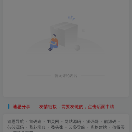
暂无评论内容
迪思分享——友情链接，需要友链的，点击后面申请
迪思导航
首码逸
羽灵网
网站源码
源码哥
酷源码
莎莎源码
葵花宝典
秃头张
云枭导航
宾格建站
值得买