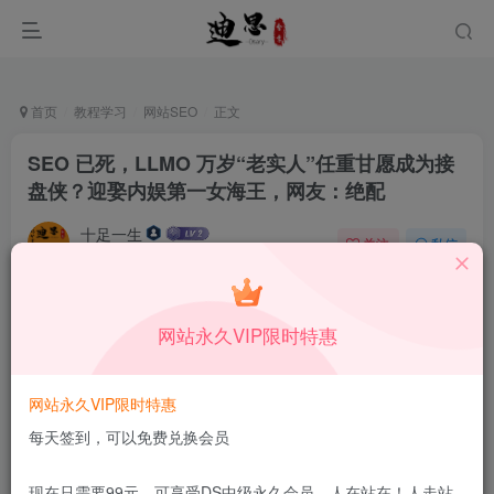
首页
教程学习
网站SEO
正文
SEO 已死，LLMO 万岁“老实人”任重甘愿成为接
盘侠？迎娶内娱第一女海王，网友：绝配
十足一生
关注
私信
12月20日更新
0
59
14
本站所有内容来自互联网收集，仅供学习和交流，请勿用于商业
网站永久VIP限时特惠
用途。如有侵权、不妥之处，请第一时间联系我们删除！
Q群：
网站永久VIP限时特惠
每天签到，可以免费兑换会员
现在只需要99元，可享受DS中级永久会员，人在站在！人走站