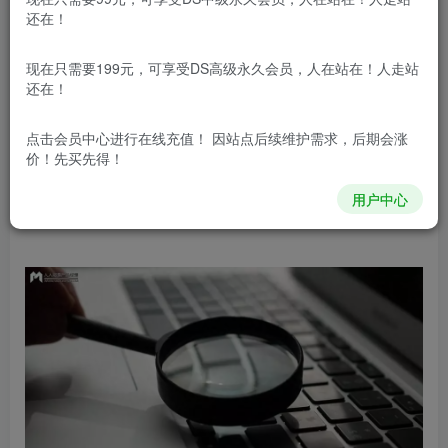
还在！
要想在高权重网站上文章排名比较好得需要做
现在只需要199元，可享受DS高级永久会员，人在站在！人走站
还在！
SAO的优化，但究竟要如何做呢？让我们一起看看
下面的这一篇文章，这篇文章主要分享关于影响文
点击会员中心
进行在线充值！ 因站点后续维护需求，后期会涨
价！先买先得！
章排名的因素有哪些的相关内容，大家一起看看
用户中心
吧！