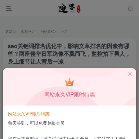
首页
教程学习
网站SEO
正文
seo关键词排名优化中，影响文章排名的因素有哪
些？两座侵华日军跪像不翼而飞，监控拍下男人，
身上细节让人背后一凉
十足一生
关注
私信
12月20日更新
0
63
8
网站永久VIP限时特惠
本站所有内容来自互联网收集，仅供学习和交流，请勿用于商业
用途。如有侵权、不妥之处，请第一时间联系我们删除！
Q群：
网站永久VIP限时特惠
每天签到，可以免费兑换会员
现在只需要99元，可享受DS中级永久会员，人在站在！人走站