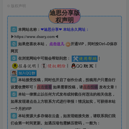
©
版权声明
迪思分享版
权声明
①
本网站名称：
❤迪思分享❤ 本站永久网址：
▶https://www.dsary.com◀
②
如果您喜欢本站，
点击这儿
开通VIP，同时按Ctrl+D保存
网页
③
在浏览网站中可能会帮助到您：
|
|
|
|
④
本站接受投稿，同时也开启了创作分成，投稿用户只需自行
设置收费即可！
点击查看
如果需要投稿，请
点击投稿
发布文章！
⑤
本站一律禁止以任何方式发布或转载任何违法的相关信息，
如果发现请点击上方联系方式进行举报！情况如实，可获得本站
一个月的VIP
⑥
本站资源大多存储在云盘，如发现链接失效，请联系我们我
们会第一时间更新。如遇压缩包需解压密码，一般为：