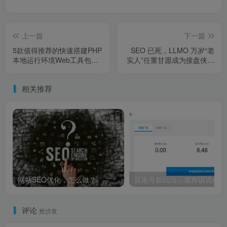
上一篇
下一篇
5款值得推荐的快速搭建PHP
SEO 已死，LLMO 万岁“老
本地运行环境Web工具包哥
实人”任重甘愿成为接盘侠？
哥是皇帝，大伯是光绪，奶
迎娶内娱第一女海王，网
奶是慈禧，他却非常低调地
友：绝配
相关推荐
活到2015年
网站SEO优化，怎么做？
百家号新玩法，发布说说赚收
评论
抢沙发