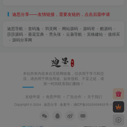
迪思分享——友情链接，需要友链的，点击后面申请
迪思导航
首码逸
羽灵网
网站源码
源码哥
酷源码
莎莎源码
葵花宝典
秃头张
云枭导航
宾格建站
值得买
源码分享网
本站所有内容来自互联网收集，仅供用于学习和交
流，请勿用于商业用途。如有侵权、不妥之处，请
第一时间联系我们删除！
友链申请
免责声明
广告合作
关于我们
Copyright © 2024 ·
迪思分享
· 备案号：
湘ICP备2023009932号-1
.