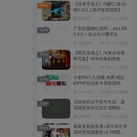
程-新版多功能GM网页后台
【传奇手游之1.76醉江湖-白
TOP3
工具-安卓苹果IOS双端版
猪5.0以上插件版需授权】三
本！
职业复古特色战神引擎传奇
9月20日
66.7W+人已阅读
手游-Win服务端源码视频架
设教程-新版GM多功能网页
广告联盟网站源码 ，ptcLAB
TOP4
授权物品后台-九层妖塔-法宠
3.9.0 – 按点击付费平台
系统-历练殿堂-尸家重地-GM
10月28日
66.7W+人已阅读
直冲网页后台-安卓苹果IOS
双端版本！
【网页游戏之1.76复古传奇
TOP5
网页版】传奇经典剧情角色
扮演网页游戏-一键单机-打包
9月23日
66.7W+人已阅读
Win服务端源码视频架设教
程！
卡密狗V1.5,优雅,免费,稳定
TOP6
的PHP自动发卡系统源码
10月14日
66.6W+人已阅读
在线身份证手机号生成，虚
TOP7
拟随机身份信息生成网站源
码
9月20日
66.6W+人已阅读
最新更新版直播+菜作者分享
TOP8
源码带视频教程+6.3W团购