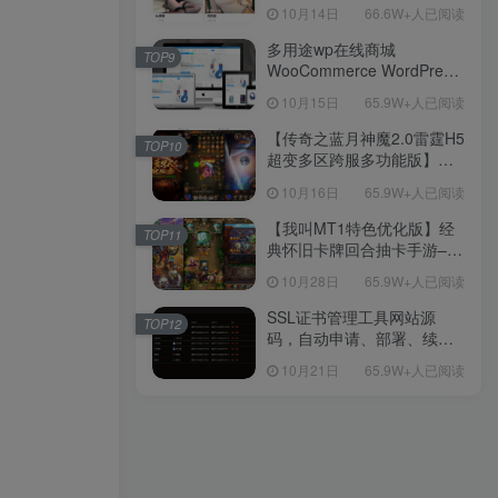
新后台带游戏设置版本源码
10月14日
66.6W+人已阅读
【源码+教程】
多用途wp在线商城
TOP9
WooCommerce WordPress
主题
10月15日
65.9W+人已阅读
【传奇之蓝月神魔2.0雷霆H5
TOP10
超变多区跨服多功能版】三
网H5全网通传奇手游-最新整
10月16日
65.9W+人已阅读
理单机一键即玩镜像端-打包
Linux服务端源码-视频架设
【我叫MT1特色优化版】经
TOP11
教程
典怀旧卡牌回合抽卡手游–打
包Linux服务端源码视频架设
10月28日
65.9W+人已阅读
教程-多功能GM后台工具-网
页注册-安卓版本！
SSL证书管理工具网站源
TOP12
码，自动申请、部署、续期
网站证书
10月21日
65.9W+人已阅读