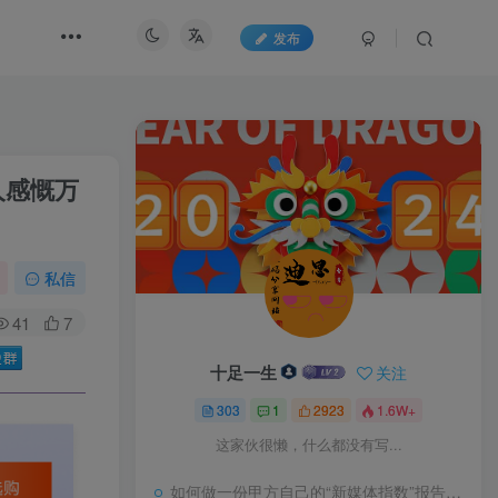
发布
人感慨万
私信
41
7
十足一生
关注
303
1
2923
1.6W+
这家伙很懒，什么都没有写...
如何做一份甲方自己的“新媒体指数”报告？试试“3-10模型”又一领土回归中国版图，面积4.7平方千米，五处竖界碑宣告主权