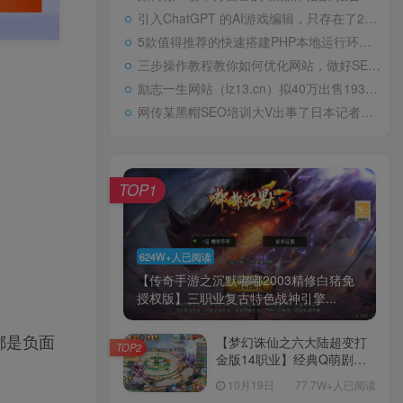
引入ChatGPT 的AI游戏编辑，只存在了24小时高中“0分”试卷火了，阅卷老师气得直跳脚，美术老师却谄媚一笑
5款值得推荐的快速搭建PHP本地运行环境Web工具包天下第一淫棍，设计玷污60位女艺人被判入狱29年，仍飞扬跋扈
三步操作教程教你如何优化网站，做好SEO优化
励志一生网站（lz13.cn）拟40万出售1934年，林徽因在耀州城门外，罕见留影，依旧容颜美丽，身姿轻盈
网传某黑帽SEO培训大V出事了日本记者：北方四岛属于哪国？中方的巧妙回答令对方如芒刺背
TOP1
624W+人已阅读
【传奇手游之沉默嘟嘟2003精修白猪免
授权版】三职业复古特色战神引擎...
都是负面
【梦幻诛仙之六大陆超变打
TOP2
金版14职业】经典Q萌剧情
回合手游-一键镜像-打包
10月19日
77.7W+人已阅读
Linux服务端源码视频架设教