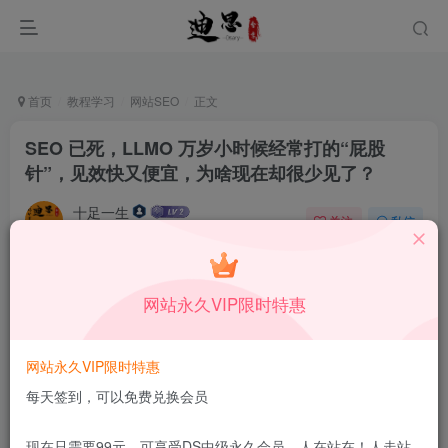
首页
教程学习
网站SEO
正文
SEO 已死，LLMO 万岁小时候经常打的“屁股
针”，见效快又便宜，为啥现在却很少见了？
十足一生
关注
私信
12月2日更新
0
50
5
本站所有内容来自互联网收集，仅供学习和交流，请勿用于商业
网站永久VIP限时特惠
用途。如有侵权、不妥之处，请第一时间联系我们删除！
Q群：
网站永久VIP限时特惠
每天签到，可以免费兑换会员
现在只需要99元，可享受DS中级永久会员，人在站在！人走站