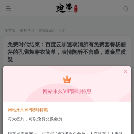
首页
教程学习
网站SEO
正文
免费时代结束：百度云加速取消所有免费套餐杨丽
萍的孔雀舞穿衣简单，表情陶醉不害臊，遭金星质
疑
十足一生
关注
私信
12月17日更新
0
46
5
网站永久VIP限时特惠
本站所有内容来自互联网收集，仅供学习和交流，请勿用于商业
用途。如有侵权、不妥之处，请第一时间联系我们删除！
Q群：
网站永久VIP限时特惠
每天签到，可以免费兑换会员
现在只需要99元，可享受DS中级永久会员，人在站在！人走站