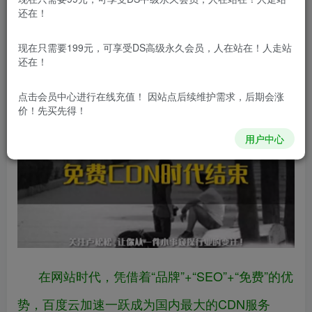
还在！
我是卢松松，点点上面的头像，欢迎关注我
现在只需要199元，可享受DS高级永久会员，人在站在！人走站
还在！
哦！
点击会员中心
进行在线充值！ 因站点后续维护需求，后期会涨
价！先买先得！
用户中心
在网站时代，凭借着“品牌”+“SEO”+“免费”的优
势，百度云加速一跃成为国内最大的CDN服务