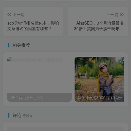
上一篇
下一篇
seo关键词排名优化中，影响
AI做SEO，3个月流量暴涨
文章排名的因素有哪些？一
30倍！英国男子脸部畸形，
个虚构出的中国人，却被外
靠才华迎娶美女大学生，孩
国人怕了百年，如今还相信
子出生后笑不出来了
相关推荐
他真存在
SEO优化网站排名
从0到坐拥30
评论
抢沙发