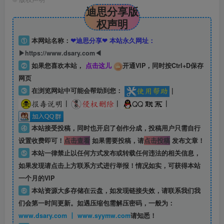
迪思分享版
权声明
①
本网站名称：
❤迪思分享❤ 本站永久网址：
▶https://www.dsary.com◀
②
如果您喜欢本站，
点击这儿
开通VIP，同时按Ctrl+D保存
网页
③
在浏览网站中可能会帮助到您：
|
|
|
|
④
本站接受投稿，同时也开启了创作分成，投稿用户只需自行
设置收费即可！
点击查看
如果需要投稿，请
点击投稿
发布文章！
⑤
本站一律禁止以任何方式发布或转载任何违法的相关信息，
如果发现请点击上方联系方式进行举报！情况如实，可获得本站
一个月的VIP
⑥
本站资源大多存储在云盘，如发现链接失效，请联系我们我
们会第一时间更新。如遇压缩包需解压密码，一般为：
www.dsary.com 丨 www.syymw.com
请知悉！