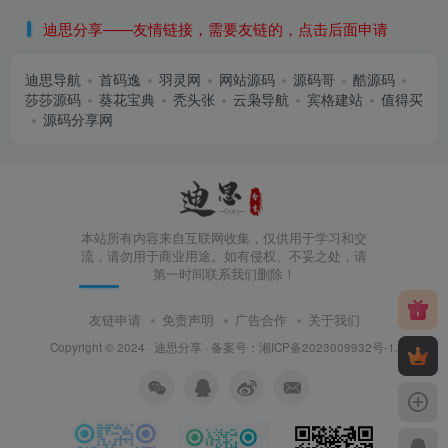
迪思分享——友情链接，需要友链的，点击后面申请
迪思导航
首码逸
羽灵网
网站源码
源码哥
酷源码
莎莎源码
葵花宝典
秃头张
云枭导航
宾格建站
值得买
源码分享网
本站所有内容来自互联网收集，仅供用于学习和交
流，请勿用于商业用途。如有侵权、不妥之处，请
第一时间联系我们删除！
友链申请
免责声明
广告合作
关于我们
Copyright © 2024 ·
迪思分享
· 备案号：
湘ICP备2023009932号-1
.