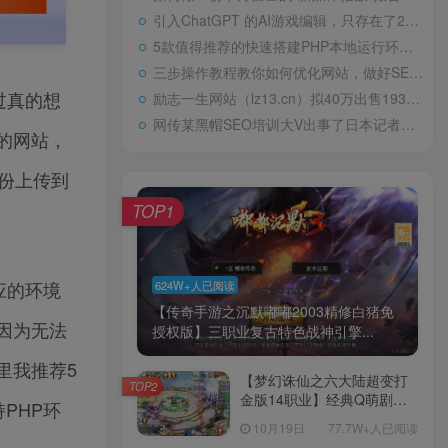
引入ChatGPT 的AI游戏编辑，只存在了24小时高中“0分”试卷火了，阅卷老师气得直跳脚，美术老师却谄媚一笑
5款值得推荐的快速搭建PHP本地运行环境Web工具包天下第一淫棍，设计玷污60位女艺人被判入狱29年，仍飞扬跋扈
三步操作教程教你如何优化网站，做好SEO优化
过真的想
励志一生网站（lz13.cn）拟40万出售1934年，林徽因在耀州城门外，罕见留影，依旧容颜美丽，身姿轻盈
网传某黑帽SEO培训大V出事了日本记者：北方四岛属于哪国？中方的巧妙回答令对方如芒刺背
的网站，
份上传到
TOP1
应的环境
624W+人已阅读
【传奇手游之沉默嘟嘟2003精修白猪免
因为无法
授权版】三职业复古特色战神引擎...
里我推荐5
【梦幻诛仙之六大陆超变打
TOP2
金版14职业】经典Q萌剧情
PHP环
回合手游-一键镜像-打包
10月19日
77.7W+人已阅读
Linux服务端源码视频架设教