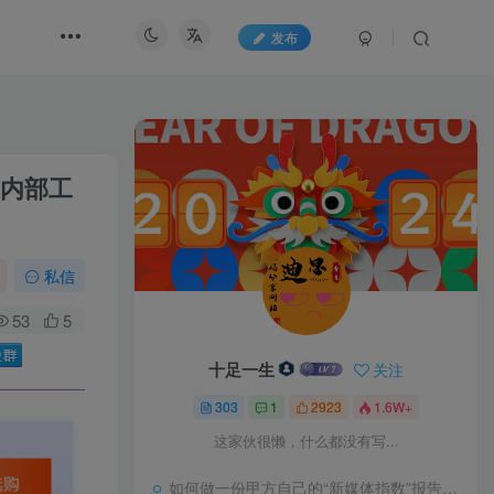
发布
？内部工
私信
53
5
十足一生
关注
303
1
2923
1.6W+
这家伙很懒，什么都没有写...
如何做一份甲方自己的“新媒体指数”报告？试试“3-10模型”又一领土回归中国版图，面积4.7平方千米，五处竖界碑宣告主权