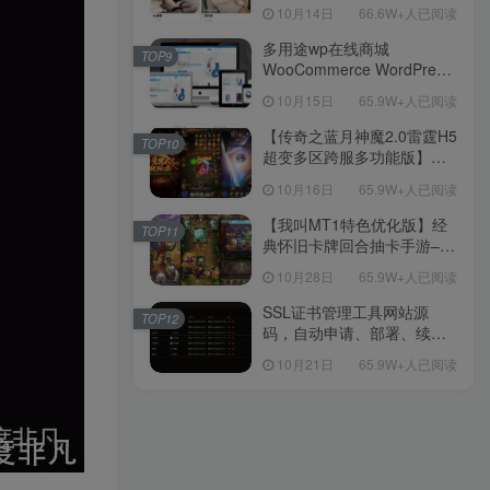
新后台带游戏设置版本源码
10月14日
66.6W+人已阅读
【源码+教程】
多用途wp在线商城
TOP9
WooCommerce WordPress
主题
10月15日
65.9W+人已阅读
【传奇之蓝月神魔2.0雷霆H5
TOP10
超变多区跨服多功能版】三
网H5全网通传奇手游-最新整
10月16日
65.9W+人已阅读
理单机一键即玩镜像端-打包
Linux服务端源码-视频架设
【我叫MT1特色优化版】经
TOP11
教程
典怀旧卡牌回合抽卡手游–打
包Linux服务端源码视频架设
10月28日
65.9W+人已阅读
教程-多功能GM后台工具-网
页注册-安卓版本！
SSL证书管理工具网站源
TOP12
码，自动申请、部署、续期
网站证书
10月21日
65.9W+人已阅读