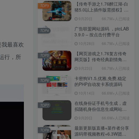
程-新版多功能GM网页后台
【传奇手游之1.76醉江湖-白
TOP3
工具-安卓苹果IOS双端版
猪5.0以上插件版需授权】三
本！
职业复古特色战神引擎传奇
9月20日
66.7W+人已阅读
手游-Win服务端源码视频架
设教程-新版GM多功能网页
广告联盟网站源码 ，ptcLAB
TOP4
授权物品后台-九层妖塔-法宠
3.9.0 – 按点击付费平台
系统-历练殿堂-尸家重地-GM
是我最喜欢
10月28日
66.7W+人已阅读
直冲网页后台-安卓苹果IOS
双端版本！
【网页游戏之1.76复古传奇
运行，所
TOP5
网页版】传奇经典剧情角色
扮演网页游戏-一键单机-打包
9月23日
66.7W+人已阅读
Win服务端源码视频架设教
程！
卡密狗V1.5,优雅,免费,稳定
TOP6
的PHP自动发卡系统源码
10月14日
66.6W+人已阅读
在线身份证手机号生成，虚
TOP7
拟随机身份信息生成网站源
码
9月20日
66.6W+人已阅读
最新更新版直播+菜作者分享
TOP8
源码带视频教程+6.3W团购