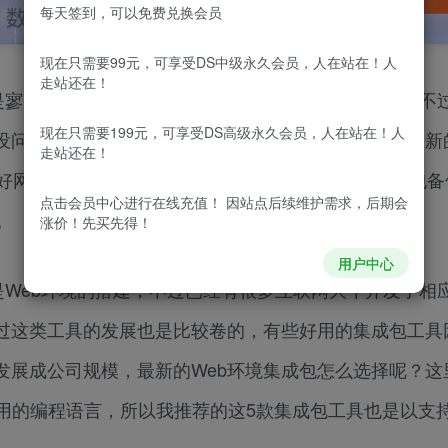
每天签到，可以免费兑换会员
现在只需要99元，可享受DS中级永久会员，人在站在！人
走站还在！
是寥寥无几，毕竟云服务器和虚拟主机的价格都在涨，不
现在只需要199元，可享受DS高级永久会员，人在站在！人
也没问题，而且即便是已经会建网站的话，想要上线一个新
走站还在！
建好网站程序，然后填充一定的内容以后，再将网站打包备
点击会员中心
进行在线充值！ 因站点后续维护需求，后期会
。
涨价！先买先得！
用户中心
Web环境的搭建，不过已经有很多互联网大牛开发了相
过这类工具的发展也是比较卷的，有些好用的集成包工具
展成公司规模，最新的Web环境集成包怎么选择呢？这
用的编程语言，所以我推荐的这5款集成包工具也是以支持