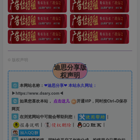
©
版权声明
迪思分享版
权声明
①
本网站名称：
❤迪思分享❤ 本站永久网址：
▶https://www.dsary.com◀
②
如果您喜欢本站，
点击这儿
开通VIP，同时按Ctrl+D保存
网页
③
在浏览网站中可能会帮助到您：
|
|
|
|