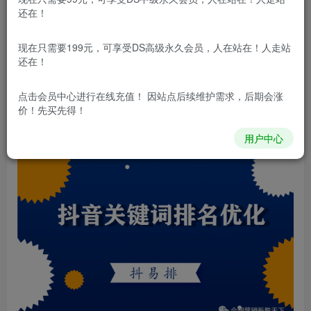
在当今社交媒体巨头的抖音上，SEO优化技
还在！
术似乎已经成为了一种营销手段。有些人相信这种
现在只需要199元，可享受DS高级永久会员，人在站在！人走站
技术可以帮助他们提高在抖音平台上的排名，吸引
还在！
更多的用户和流量。然而，这种说法是否真实存在
点击会员中心
进行在线充值！ 因站点后续维护需求，后期会涨
价！先买先得！
呢？
用户中心