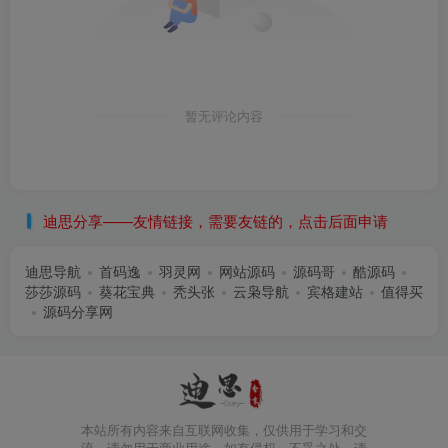
暂无评论内容
迪思分享——友情链接，需要友链的，点击后面申请
迪思导航
首码逸
羽灵网
网站源码
源码哥
酷源码
莎莎源码
葵花宝典
秃头张
云枭导航
宾格建站
值得买
源码分享网
本站所有内容来自互联网收集，仅供用于学习和交
流，请勿用于商业用途。如有侵权、不妥之处，请