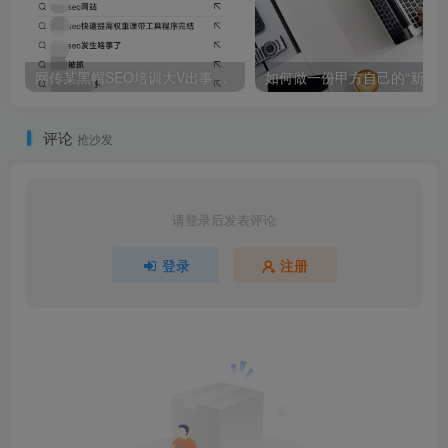
网传某黑帽SEO培训大V出事了现在嫌人丑，这5位发福的女星，当年个个是“神颜”
如何做一份甲方自己的“新媒体指数”报告？试试“3-10模型”她曾红遍全国，在25岁选择
评论
抢沙发
请登录后发表评论
登录
注册