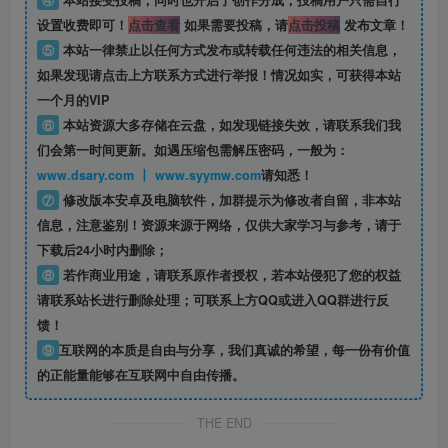
④
本站接受投稿，同时也开启了创作分成，投稿用户只需自行
设置收费即可！
点击查看
如果需要投稿，请
点击投稿
发布文章！
⑤
本站一律禁止以任何方式发布或转载任何违法的相关信息，
如果发现请点击上方联系方式进行举报！情况如实，可获得本站
一个月的VIP
⑥
本站资源大多存储在云盘，如发现链接失效，请联系我们我
们会第一时间更新。如遇压缩包需解压密码，一般为：
www.dsary.com 丨 www.syymw.com
请知悉！
⑦
修改版本安卓及电脑软件，加群提示为修改者自留，
非本站
信息
，注意鉴别！资源来源于网络，仅供大家学习与参考，请于
下载后24小时内删除；
⑧
若作商业用途，请联系原作者授权，若本站侵犯了您的权益
请联系站长进行删除处理；可联系上方QQ或进入QQ群进行反
馈！
⑨
互联网的本质是自由与分享，我们真诚的希望，每一份有价值
的正能量能够在互联网中自由传播。
THE END