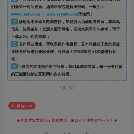
们会第一时间更新。如遇压缩包需解压密码，一般为：
www.dsary.com 丨 www.syymw.com
请知悉！
⑦
修改版本安卓及电脑软件，加群提示为修改者自留，
非本站
信息
，注意鉴别！资源来源于网络，仅供大家学习与参考，请于
下载后24小时内删除；
⑧
若作商业用途，请联系原作者授权，若本站侵犯了您的权益
请联系站长进行删除处理；可联系上方QQ或进入QQ群进行反
馈！
⑨
互联网的本质是自由与分享，我们真诚的希望，每一份有价值
的正能量能够在互联网中自由传播。
THE END
网站SEO
★喜欢这篇文章吗？喜欢的话，麻烦动动手指支持一下！★