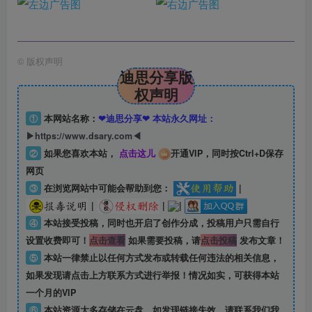
©
版权声明
迪思分享版
权声明
①
本网站名称：
❤迪思分享❤ 本站永久网址：
▶https://www.dsary.com◀
②
如果您喜欢本站，
点击这儿
开通VIP，同时按Ctrl+D保存
网页
③
在浏览网站中可能会帮助到您：
|
|
|
|
④
本站接受投稿，同时也开启了创作分成，投稿用户只需自行
设置收费即可！
点击查看
如果需要投稿，请
点击投稿
发布文章！
⑤
本站一律禁止以任何方式发布或转载任何违法的相关信息，
如果发现请点击上方联系方式进行举报！情况如实，可获得本站
一个月的VIP
⑥
本站资源大多存储在云盘，如发现链接失效，请联系我们我