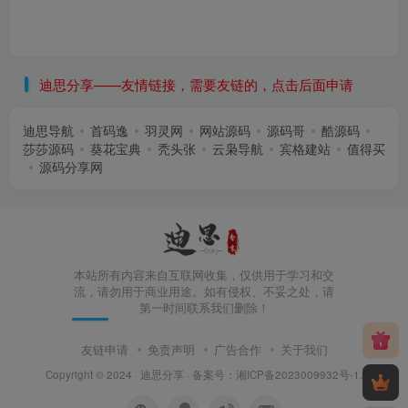
迪思分享——友情链接，需要友链的，点击后面申请
迪思导航
首码逸
羽灵网
网站源码
源码哥
酷源码
莎莎源码
葵花宝典
秃头张
云枭导航
宾格建站
值得买
源码分享网
本站所有内容来自互联网收集，仅供用于学习和交
流，请勿用于商业用途。如有侵权、不妥之处，请
第一时间联系我们删除！
友链申请
免责声明
广告合作
关于我们
Copyright © 2024 ·
迪思分享
· 备案号：
湘ICP备2023009932号-1
.