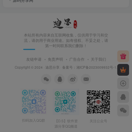
源码分享网
本站所有内容来自互联网收集，仅供用于学习和交
流，请勿用于商业用途。如有侵权、不妥之处，请
第一时间联系我们删除！
友链申请
免责声明
广告合作
关于我们
Copyright © 2024 ·
迪思分享
· 备案号：
湘ICP备2023009932号-1
.
扫码加入QQ群
【D.S】软件资
关注公众号
源分享QQ频道