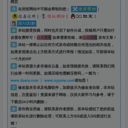
网页
③
在浏览网站中可能会帮助到您：
|
|
|
|
④
本站接受投稿，同时也开启了创作分成，投稿用户只需自行
设置收费即可！
点击查看
如果需要投稿，请
点击投稿
发布文章！
⑤
本站一律禁止以任何方式发布或转载任何违法的相关信息，
如果发现请点击上方联系方式进行举报！情况如实，可获得本站
一个月的VIP
⑥
本站资源大多存储在云盘，如发现链接失效，请联系我们我
们会第一时间更新。如遇压缩包需解压密码，一般为：
www.dsary.com 丨 www.syymw.com
请知悉！
⑦
修改版本安卓及电脑软件，加群提示为修改者自留，
非本站
信息
，注意鉴别！资源来源于网络，仅供大家学习与参考，请于
下载后24小时内删除；
⑧
若作商业用途，请联系原作者授权，若本站侵犯了您的权益
请联系站长进行删除处理；可联系上方QQ或进入QQ群进行反
馈！