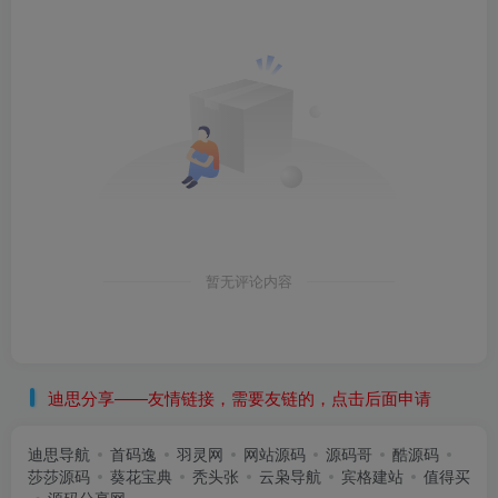
暂无评论内容
迪思分享——友情链接，需要友链的，点击后面申请
迪思导航
首码逸
羽灵网
网站源码
源码哥
酷源码
莎莎源码
葵花宝典
秃头张
云枭导航
宾格建站
值得买