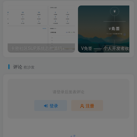
卡密社区SUP系统总控源码+主站分销系统功能源码
评论
抢沙发
请登录后发表评论
登录
注册