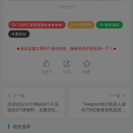
THE END
【VIP】专享资源★★★★★
PHP源码
程序源码
# 易支付
★喜欢这篇文章吗？喜欢的话，麻烦动动手指支持一下！★
点赞
5
分享
收藏
上一篇
下一篇
天涯论坛10大神贴28个G 压
Telegram统计机器人源
缩后27GB资料，去重优化，
码/TG记账群发机器源码
下载更快捷。
人/TG自动记账全开源版本
相关推荐