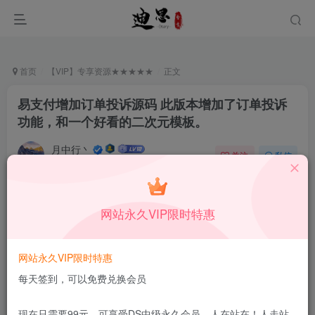
首页
【VIP】专享资源★★★★★
正文
易支付增加订单投诉源码 此版本增加了订单投诉
功能，和一个好看的二次元模板。
月中行丶
关注
私信
7月1日更新
0
5.6W+
5
付费资源
已售 117
网站永久VIP限时特惠
易支付增加订单投诉源码 此版本增加了订单投诉功能，和一个好看的二次元模板。
此内容为付费资源，请付费后查看
9.9
网站永久VIP限时特惠
限时特惠
99
￥
￥
每天签到，可以免费兑换会员
免费
免费
DS中级会员
DS高级会员
现在只需要99元，可享受DS中级永久会员，人在站在！人走站