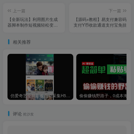
上一篇
下一篇
【全新玩法】利用图片生成
【源码+教程】易支付兼容码
器脚本制作短视频轻松变现
支付Y币收款通道支付宝免挂
999+过于暴利请实操
相关推荐
仿爱奇艺全网影视自动采集H5源码教程
偷偷赚钱野路子，0成本海外淘金，无脑
评论
抢沙发