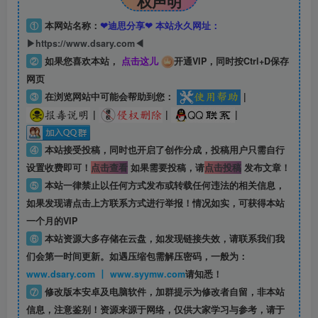
权声明
①
本网站名称：
❤迪思分享❤ 本站永久网址：
▶https://www.dsary.com◀
②
如果您喜欢本站，
点击这儿
开通VIP，同时按Ctrl+D保存
网页
③
在浏览网站中可能会帮助到您：
|
|
|
|
④
本站接受投稿，同时也开启了创作分成，投稿用户只需自行
设置收费即可！
点击查看
如果需要投稿，请
点击投稿
发布文章！
⑤
本站一律禁止以任何方式发布或转载任何违法的相关信息，
如果发现请点击上方联系方式进行举报！情况如实，可获得本站
一个月的VIP
⑥
本站资源大多存储在云盘，如发现链接失效，请联系我们我
们会第一时间更新。如遇压缩包需解压密码，一般为：
www.dsary.com 丨 www.syymw.com
请知悉！
⑦
修改版本安卓及电脑软件，加群提示为修改者自留，
非本站
信息
，注意鉴别！资源来源于网络，仅供大家学习与参考，请于