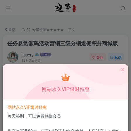
首页
【VIP】专享资源★★★★★
正文
任务悬赏源码活动营销三级分销返佣积分商城版
Lssery
关注
私信
12月3日更新
0
278
8
付费资源
已售 81
任务悬赏源码活动营销三级分销返佣积分商城版
网站永久VIP限时特惠
此内容为付费资源，请付费后查看
9.9
限时特惠
99
￥
￥
网站永久VIP限时特惠
4.99
1.99
DS中级会员
￥
DS高级会员
￥
每天签到，可以免费兑换会员
立即购买
现在只需要99元，可享受DS中级永久会员，人在站在！人走站