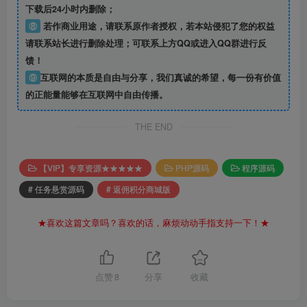
下载后24小时内删除；
⑧
若作商业用途，请联系原作者授权，若本站侵犯了您的权益
请联系站长进行删除处理；可联系上方QQ或进入QQ群进行反
馈！
⑨
互联网的本质是自由与分享，我们真诚的希望，每一份有价值
的正能量能够在互联网中自由传播。
THE END
【VIP】专享资源★★★★★
PHP源码
程序源码
# 任务悬赏源码
# 返佣积分商城版
★喜欢这篇文章吗？喜欢的话，麻烦动动手指支持一下！★
点赞
8
分享
收藏