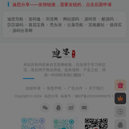
迪思分享——友情链接，需要友链的，点击后面申请
迪思导航
首码逸
羽灵网
网站源码
源码哥
酷源码
莎莎源码
葵花宝典
秃头张
云枭导航
宾格建站
值得买
源码分享网
本站所有内容来自互联网收集，仅供用于学习和交
流，请勿用于商业用途。如有侵权、不妥之处，请
第一时间联系我们删除！
友链申请
免责声明
广告合作
关于我们
Copyright © 2024 ·
迪思分享
· 备案号：
湘ICP备2023009932号-1
.