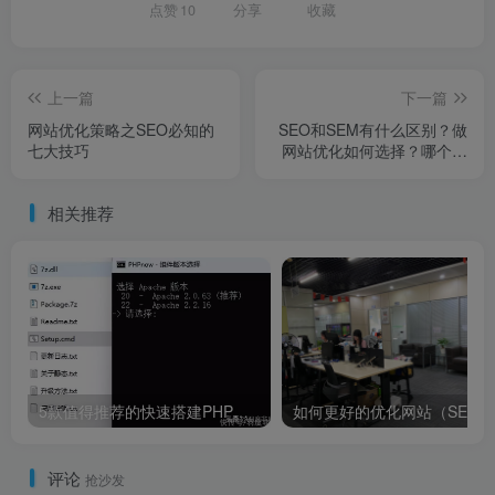
点赞
10
分享
收藏
上一篇
下一篇
网站优化策略之SEO必知的
SEO和SEM有什么区别？做
七大技巧
网站优化如何选择？哪个更
重要？
相关推荐
5款值得推荐的快速搭建PHP本地运行环境Web工具包11年前，被父亲逼迫零下13度裸跑的4岁小男孩，现在他有何成就？
评论
抢沙发