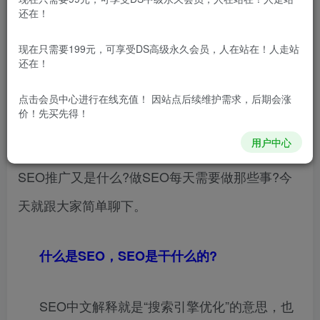
什么是SEO网络推广?是很大一部分刚进入
还在！
SEO行业的时候最头痛的事情，于是就会到淘宝去
现在只需要199元，可享受DS高级永久会员，人在站在！人走站
购买各种教程进行学习，在学习的途中发现购买的
还在！
教程都是过时的了，于是问题就来了：什么是SEO
点击会员中心
进行在线充值！ 因站点后续维护需求，后期会涨
价！先买先得！
网络推广，在了解什么是SEO网络推广的时候要考
用户中心
虑以下几个问题：什么是SEO?网站SEO是什么?
SEO推广又是什么?做SEO每天需要做那些事?今
天就跟大家简单聊下。
什么是SEO，SEO是干什么的?
SEO中文解释就是“搜索引擎优化”的意思，也