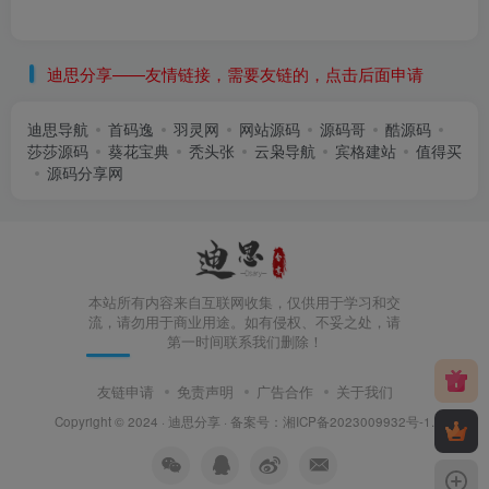
迪思分享——友情链接，需要友链的，点击后面申请
迪思导航
首码逸
羽灵网
网站源码
源码哥
酷源码
莎莎源码
葵花宝典
秃头张
云枭导航
宾格建站
值得买
源码分享网
本站所有内容来自互联网收集，仅供用于学习和交
流，请勿用于商业用途。如有侵权、不妥之处，请
第一时间联系我们删除！
友链申请
免责声明
广告合作
关于我们
Copyright © 2024 ·
迪思分享
· 备案号：
湘ICP备2023009932号-1
.