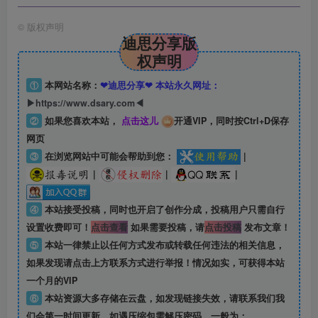
©
版权声明
迪思分享版
权声明
①
本网站名称：
❤迪思分享❤ 本站永久网址：
▶https://www.dsary.com◀
②
如果您喜欢本站，
点击这儿
开通VIP，同时按Ctrl+D保存
网页
③
在浏览网站中可能会帮助到您：
|
|
|
|
④
本站接受投稿，同时也开启了创作分成，投稿用户只需自行
设置收费即可！
点击查看
如果需要投稿，请
点击投稿
发布文章！
⑤
本站一律禁止以任何方式发布或转载任何违法的相关信息，
如果发现请点击上方联系方式进行举报！情况如实，可获得本站
一个月的VIP
⑥
本站资源大多存储在云盘，如发现链接失效，请联系我们我
们会第一时间更新。如遇压缩包需解压密码，一般为：