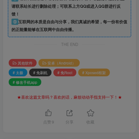
请联系站长进行删除处理；可联系上方QQ或进入QQ群进行反
馈！
⑨
互联网的本质是自由与分享，我们真诚的希望，每一份有价值
的正能量能够在互联网中自由传播。
THE END
其他软件
安卓（Android）
# 太极
# 免刷机
# 免Root
# Xposed框架
# 修改手机app
★喜欢这篇文章吗？喜欢的话，麻烦动动手指支持一下！★
点赞
9
分享
收藏