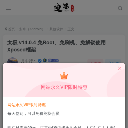
首页
安卓（Android）
其他软件
正文
太极 v14.0.4 免Root、免刷机、免解锁使用
Xposed框架
月中行丶
关注
私信
10月28日发布
0
71
9
本站所有内容来自互联网收集，仅供学习和交流，请勿用于商业
网站永久VIP限时特惠
用途。如有侵权、不妥之处，请第一时间联系我们删除！
Q群：
网站永久VIP限时特惠
每天签到，可以免费兑换会员
现在只需要99元，可享受DS中级永久会员，人在站在！人走站