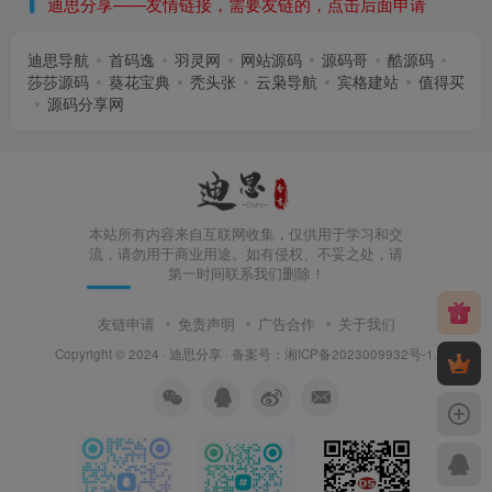
迪思分享——友情链接，需要友链的，点击后面申请
迪思导航
首码逸
羽灵网
网站源码
源码哥
酷源码
莎莎源码
葵花宝典
秃头张
云枭导航
宾格建站
值得买
源码分享网
本站所有内容来自互联网收集，仅供用于学习和交
流，请勿用于商业用途。如有侵权、不妥之处，请
第一时间联系我们删除！
友链申请
免责声明
广告合作
关于我们
Copyright © 2024 ·
迪思分享
· 备案号：
湘ICP备2023009932号-1
.