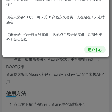
太极
app是一款免root、免刷机、免解锁使用Xposed模
还在！
块的应用程序。使用这款搭配各种Xposed模块，就可以修改
手机app的功能，比如修改微信步数、免费下载音乐等等，
现在只需要199元，可享受DS高级永久会员，人在站在！人走站
还在！
快来下载吧！
点击会员中心
进行在线充值！ 因站点后续维护需求，后期会涨
价！先买先得！
更新日志
用户中心
注意：如果需要激活Magisk模式，手机需要解锁+已
ROOT权限
然后刷太极阳Magisk卡包 (magisk-taichi-v7.x)配合太极APP
用
使用方法
点击右下角浮动按钮，然后选择“创建应用”。