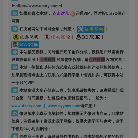
▶https://www.dsary.com◀
②
如果您喜欢本站，
点击这儿
开通VIP，同时按Ctrl+D保存
网页
③
在浏览网站中可能会帮助到您：
|
|
|
|
④
本站接受投稿，同时也开启了创作分成，投稿用户只需自行
设置收费即可！
点击查看
如果需要投稿，请
点击投稿
发布文章！
⑤
本站一律禁止以任何方式发布或转载任何违法的相关信息，
如果发现请点击上方联系方式进行举报！情况如实，可获得本站
一个月的VIP
⑥
本站资源大多存储在云盘，如发现链接失效，请联系我们我
们会第一时间更新。如遇压缩包需解压密码，一般为：
www.dsary.com 丨 www.syymw.com
请知悉！
⑦
修改版本安卓及电脑软件，加群提示为修改者自留，
非本站
信息
，注意鉴别！资源来源于网络，仅供大家学习与参考，请于
下载后24小时内删除；
⑧
若作商业用途，请联系原作者授权，若本站侵犯了您的权益