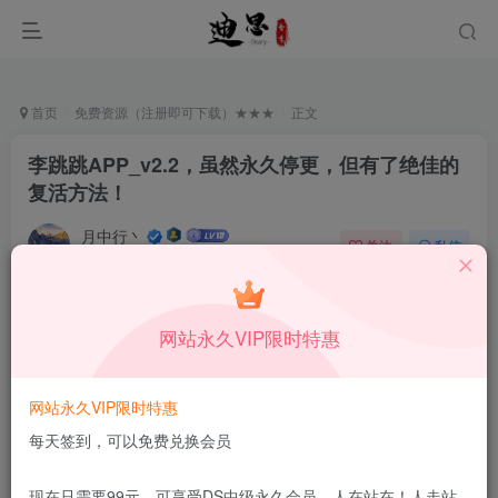
首页
免费资源（注册即可下载）★★★
正文
李跳跳APP_v2.2，虽然永久停更，但有了绝佳的
复活方法！
月中行丶
关注
私信
4月21日更新
1
156
8
本站所有内容来自互联网收集，仅供学习和交流，请勿用于商业
网站永久VIP限时特惠
用途。如有侵权、不妥之处，请第一时间联系我们删除！
Q群：
网站永久VIP限时特惠
每天签到，可以免费兑换会员
现在只需要99元，可享受DS中级永久会员，人在站在！人走站