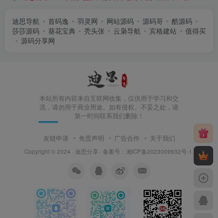
迪思导航
首码逸
羽灵网
网站源码
源码哥
酷源码
莎莎源码
葵花宝典
秃头张
云枭导航
宾格建站
值得买
源码分享网
本站所有内容来自互联网收集，仅供用于学习和交
流，请勿用于商业用途。如有侵权、不妥之处，请
第一时间联系我们删除！
友链申请
免责声明
广告合作
关于我们
Copyright © 2024 ·
迪思分享
· 备案号：
湘ICP备2023009932号-1
.