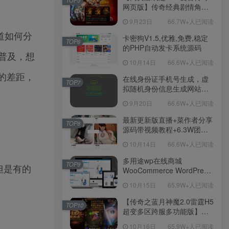
TOP5
网页版】传奇经典剧情角色
扮演网页游戏-一键单机-打包
9月23日
66.7W+人已阅读
Win服务端源码视频架设教
道如何分
程！
卡密狗V1.5,优雅,免费,稳定
TOP6
的PHP自动发卡系统源码
的普及，想
10月14日
66.6W+人已阅读
的差距，
在线身份证手机号生成，虚
TOP7
拟随机身份信息生成网站源
码
9月20日
66.6W+人已阅读
最新更新版直播+菜作者分享
TOP8
源码带视频教程+6.3W团购
新后台带游戏设置版本源码
10月14日
66.6W+人已阅读
【源码+教程】
多用途wp在线商城
TOP9
但是有的
WooCommerce WordPress
主题
10月15日
65.9W+人已阅读
【传奇之蓝月神魔2.0雷霆H5
TOP10
超变多区跨服多功能版】三
网H5全网通传奇手游-最新整
10月16日
65.9W+人已阅读