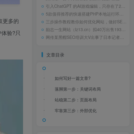
引入ChatGPT 的AI游戏编辑，只存在了24小时高中“0分”试卷火了，阅卷老师气得直跳脚，美术老师却谄媚一笑
5款值得推荐的快速搭建PHP本地运行环境Web工具包天下第一淫棍，设计玷污60位女艺人被判入狱29年，仍飞扬跋扈
取更多的
三步操作教程教你如何优化网站，做好SEO优化
励志一生网站（lz13.cn）拟40万出售1934年，林徽因在耀州城门外，罕见留影，依旧容颜美丽，身姿轻盈
体验?只
网传某黑帽SEO培训大V出事了日本记者：北方四岛属于哪国？中方的巧妙回答令对方如芒刺背
文章目录
如何写好一篇文章?
落脚第一步：关键词布局
站稳第二步：页面布局
牢靠第三步：外部优化