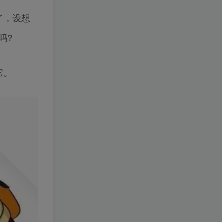
了，设想
吗?
它。