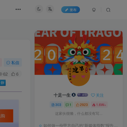
发布
私信
62
6
十足一生
关注
303
1
2923
1.6W+
这家伙很懒，什么都没有写...
如何做一份甲方自己的“新媒体指数”报告？试试“3-10模型”又一领土回归中国版图，面积4.7平方千米，五处竖界碑宣告主权