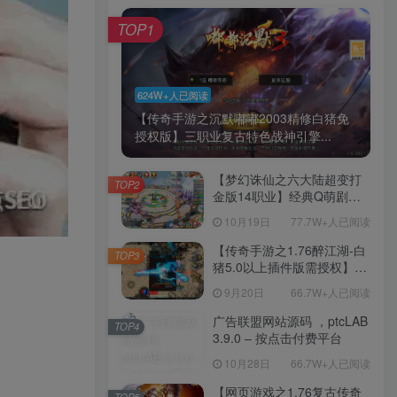
TOP1
624W+人已阅读
【传奇手游之沉默嘟嘟2003精修白猪免
授权版】三职业复古特色战神引擎...
【梦幻诛仙之六大陆超变打
TOP2
金版14职业】经典Q萌剧情
回合手游-一键镜像-打包
10月19日
77.7W+人已阅读
Linux服务端源码视频架设教
程-新版多功能GM网页后台
【传奇手游之1.76醉江湖-白
TOP3
工具-安卓苹果IOS双端版
猪5.0以上插件版需授权】三
本！
职业复古特色战神引擎传奇
9月20日
66.7W+人已阅读
手游-Win服务端源码视频架
设教程-新版GM多功能网页
广告联盟网站源码 ，ptcLAB
TOP4
授权物品后台-九层妖塔-法宠
3.9.0 – 按点击付费平台
系统-历练殿堂-尸家重地-GM
10月28日
66.7W+人已阅读
直冲网页后台-安卓苹果IOS
双端版本！
【网页游戏之1.76复古传奇