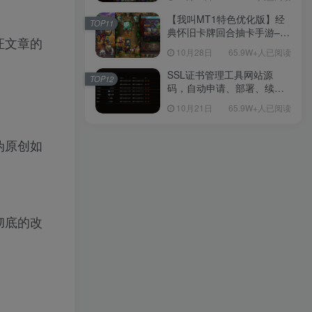
理单机一键即玩镜像端-打包
Linux服务端源码-视频架设
【我叫MT1特色优化版】经
TOP11
教程
典怀旧卡牌回合抽卡手游–打
证文章的
包Linux服务端源码视频架设
10月28日
65.9W+人已阅读
教程-多功能GM后台工具-网
页注册-安卓版本！
SSL证书管理工具网站源
TOP12
码，自动申请、部署、续期
网站证书
10月21日
65.9W+人已阅读
伪原创如
彻底的改