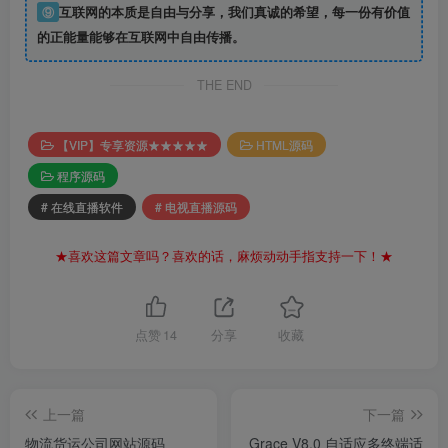
⑨
互联网的本质是自由与分享，我们真诚的希望，每一份有价值
的正能量能够在互联网中自由传播。
THE END
【VIP】专享资源★★★★★
HTML源码
程序源码
# 在线直播软件
# 电视直播源码
★喜欢这篇文章吗？喜欢的话，麻烦动动手指支持一下！★
点赞
14
分享
收藏
上一篇
下一篇
物流货运公司网站源码
Grace V8.0 自适应多终端适