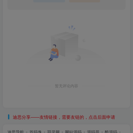
暂无评论内容
迪思分享——友情链接，需要友链的，点击后面申请
迪思导航
首码逸
羽灵网
网站源码
源码哥
酷源码