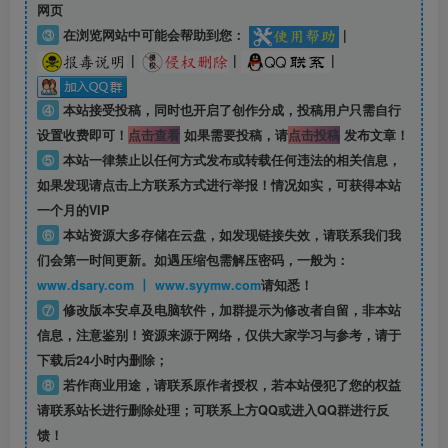
网页
③
在浏览网站中可能会帮助到您：
|
|
|
|
④
本站接受投稿，同时也开启了创作分成，投稿用户只需自行
设置收费即可！
点击查看
如果需要投稿，请
点击投稿
发布文章！
⑤
本站一律禁止以任何方式发布或转载任何违法的相关信息，
如果发现请点击上方联系方式进行举报！情况如实，可获得本站
一个月的VIP
⑥
本站资源大多存储在云盘，如发现链接失效，请联系我们我
们会第一时间更新。如遇压缩包需解压密码，一般为：
www.dsary.com 丨 www.syymw.com
请知悉！
⑦
修改版本安卓及电脑软件，加群提示为修改者自留，
非本站
信息
，注意鉴别！资源来源于网络，仅供大家学习与参考，请于
下载后24小时内删除；
⑧
若作商业用途，请联系原作者授权，若本站侵犯了您的权益
请联系站长进行删除处理；可联系上方QQ或进入QQ群进行反
馈！