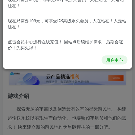
还在！
本站所有内容来自互联网收集，仅供用于学习和交流，请勿用
于商业用途。如有侵权、不妥之处，请第一时间联系我们删
现在只需要199元，可享受DS高级永久会员，人在站在！人走站
除！
还在！
点击会员中心
进行在线充值！ 因站点后续维护需求，后期会涨
本站所有内容来自互联网收集，仅供学习和交流，请勿用于商业
价！先买先得！
用途。如有侵权、不妥之处，请第一时间联系我们删除！
Q群：
用户中心
游戏介绍
探索无尽的宇宙以及创造最有效率的星际殖民地。 构建
起输送系统以实现生产自动化。 也要照顾宇航员和他们的需
求！ 快來建立新的殖民地作为星际模拟的一部分吧。