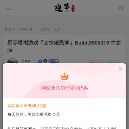
首页
游戏合集
PC游戏
正文
星际模拟游戏「太空殖民地」Build.9905319 中文
版
月中行丶
关注
私信
6月26日更新
0
53
14
免费资源
已售 79
网站永久VIP限时特惠
星际模拟游戏「太空殖民地」Build.9905319 中文版
此内容为免费资源，请登录后查看
网站永久VIP限时特惠
登录查看
每天签到，可以免费兑换会员
更新及时
极速下载
安全绿色
网盘下载
现在只需要99元，可享受DS中级永久会员，人在站在！人走站
本站付费资源为网络虚拟产品，由于网络资源具有极快的可复制性，一