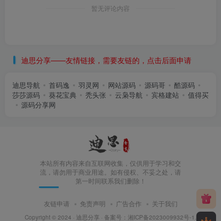
暂无评论内容
迪思分享——友情链接，需要友链的，点击后面申请
迪思导航
首码逸
羽灵网
网站源码
源码哥
酷源码
莎莎源码
葵花宝典
秃头张
云枭导航
宾格建站
值得买
源码分享网
本站所有内容来自互联网收集，仅供用于学习和交
流，请勿用于商业用途。如有侵权、不妥之处，请
第一时间联系我们删除！
友链申请
免责声明
广告合作
关于我们
Copyright © 2024 ·
迪思分享
· 备案号：
湘ICP备2023009932号-1
.