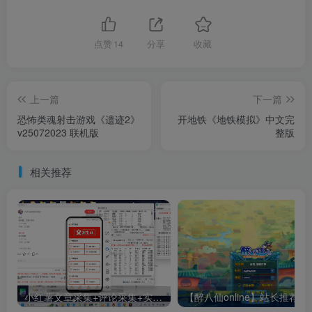
点赞
14
分享
收藏
上一篇
下一篇
恐怖类魂射击游戏《遗迹2》
开地铁《地铁模拟》中文完
v25072023 联机版
整版
相关推荐
小红薯文章采集+评论采集+实时关注
【醉八仙online】站长推荐Q萌冒险角色扮演剧情任务端游-2024年11月6日最新打包