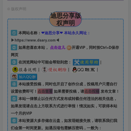
©
版权声明
迪思分享版
权声明
①
本网站名称：
❤迪思分享❤ 本站永久网址：
▶https://www.dsary.com◀
②
如果您喜欢本站，
点击这儿
开通VIP，同时按Ctrl+D保存
网页
③
在浏览网站中可能会帮助到您：
|
|
|
|
④
本站接受投稿，同时也开启了创作分成，投稿用户只需自行
设置收费即可！
点击查看
如果需要投稿，请
点击投稿
发布文章！
⑤
本站一律禁止以任何方式发布或转载任何违法的相关信息，
如果发现请点击上方联系方式进行举报！情况如实，可获得本站
一个月的VIP
⑥
本站资源大多存储在云盘，如发现链接失效，请联系我们我
们会第一时间更新。如遇压缩包需解压密码，一般为：