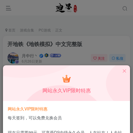
首页
游戏合集
PC游戏
正文
开地铁《地铁模拟》中文完整版
月中行丶
关注
私信
6月26日更新
0
75
6
免费资源
已售 55
开地铁《地铁模拟》中文完整版
网站永久VIP限时特惠
此内容为免费资源，请登录后查看
登录查看
网站永久VIP限时特惠
更新及时
极速下载
安全绿色
网盘下载
每天签到，可以免费兑换会员
本站付费资源为网络虚拟产品，由于网络资源具有极快的可复制性，一
现在只需要99元，可享受DS中级永久会员，人在站在！人走站