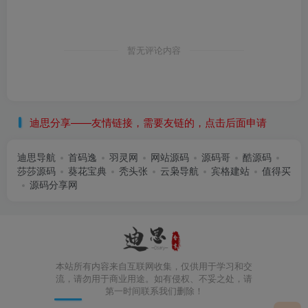
暂无评论内容
迪思分享——友情链接，需要友链的，点击后面申请
迪思导航
首码逸
羽灵网
网站源码
源码哥
酷源码
莎莎源码
葵花宝典
秃头张
云枭导航
宾格建站
值得买
源码分享网
本站所有内容来自互联网收集，仅供用于学习和交
流，请勿用于商业用途。如有侵权、不妥之处，请
第一时间联系我们删除！