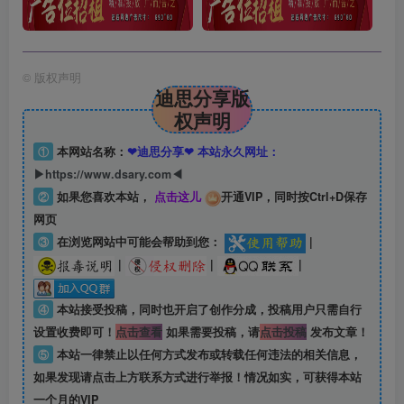
©
版权声明
迪思分享版
权声明
①
本网站名称：
❤迪思分享❤ 本站永久网址：
▶https://www.dsary.com◀
②
如果您喜欢本站，
点击这儿
开通VIP，同时按Ctrl+D保存
网页
③
在浏览网站中可能会帮助到您：
|
|
|
|
④
本站接受投稿，同时也开启了创作分成，投稿用户只需自行
设置收费即可！
点击查看
如果需要投稿，请
点击投稿
发布文章！
⑤
本站一律禁止以任何方式发布或转载任何违法的相关信息，
如果发现请点击上方联系方式进行举报！情况如实，可获得本站
一个月的VIP