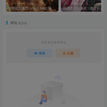
《黑暗之魂3》v1.15.2中文版
日
评论
抢沙发
请登录后发表评论
登录
注册