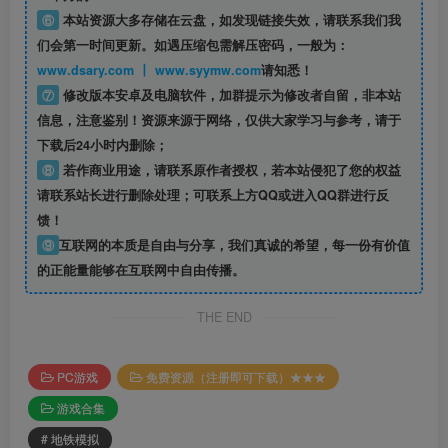
⑥
本站资源大多存储在云盘，如发现链接失效，请联系我们我
们会第一时间更新。如遇压缩包需解压密码，一般为：
www.dsary.com 丨 www.syymw.com
请知悉！
⑦
修改版本安卓及电脑软件，加群提示为修改者自留，
非本站
信息
，注意鉴别！资源来源于网络，仅供大家学习与参考，请于
下载后24小时内删除；
⑧
若作商业用途，请联系原作者授权，若本站侵犯了您的权益
请联系站长进行删除处理；可联系上方QQ或进入QQ群进行反
馈！
⑨
互联网的本质是自由与分享，我们真诚的希望，每一份有价值
的正能量能够在互联网中自由传播。
THE END
PC游戏
免费资源（注册即可下载）★★★
游戏合集
# 地铁模拟