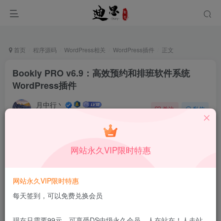
首页
程序源码
WordPress相关
WordPress插件
正文
Bookly PRO v6.9：高效预约和排班软件系统
WordPress插件
月中行丶
关注
私信
11月26日更新
0
164
7
免费资源
已售 20
网站永久VIP限时特惠
Bookly PRO v6.9：高效预约和排班软件系统WordPress插件
此内容为免费资源，请登录后查看
网站永久VIP限时特惠
登录查看
每天签到，可以免费兑换会员
更新及时
极速下载
安全绿色
网盘下载
现在只需要99元，可享受DS中级永久会员，人在站在！人走站
本站付费资源为网络虚拟产品，由于网络资源具有极快的可复制性，一