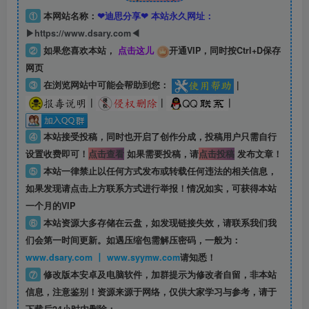
①
本网站名称：
❤迪思分享❤ 本站永久网址：
▶https://www.dsary.com◀
②
如果您喜欢本站，
点击这儿
开通VIP，同时按Ctrl+D保存
网页
③
在浏览网站中可能会帮助到您：
|
|
|
|
④
本站接受投稿，同时也开启了创作分成，投稿用户只需自行
设置收费即可！
点击查看
如果需要投稿，请
点击投稿
发布文章！
⑤
本站一律禁止以任何方式发布或转载任何违法的相关信息，
如果发现请点击上方联系方式进行举报！情况如实，可获得本站
一个月的VIP
⑥
本站资源大多存储在云盘，如发现链接失效，请联系我们我
们会第一时间更新。如遇压缩包需解压密码，一般为：
www.dsary.com 丨 www.syymw.com
请知悉！
⑦
修改版本安卓及电脑软件，加群提示为修改者自留，
非本站
信息
，注意鉴别！资源来源于网络，仅供大家学习与参考，请于