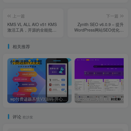
上一篇
下一篇
KMS VL ALL AIO v51 KMS
Zynith SEO v6.0.9 – 提升
激活工具，开源的全能批处
WordPress网站SEO优化的
理激活脚本，中文激活版
利器
相关推荐
wp付费进群系统V3源码-开心版，附绕授权教程
onenav一为导航主题4.05开
评论
抢沙发