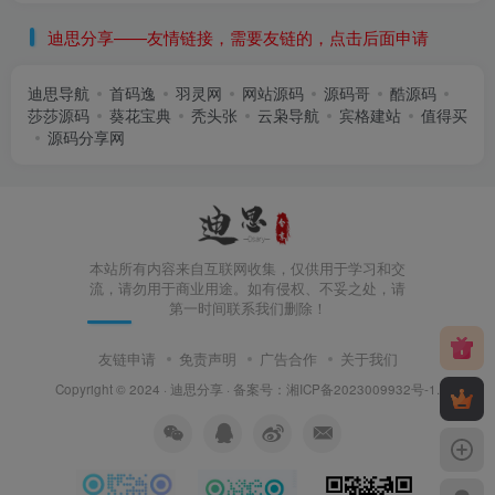
迪思分享——友情链接，需要友链的，点击后面申请
迪思导航
首码逸
羽灵网
网站源码
源码哥
酷源码
莎莎源码
葵花宝典
秃头张
云枭导航
宾格建站
值得买
源码分享网
本站所有内容来自互联网收集，仅供用于学习和交
流，请勿用于商业用途。如有侵权、不妥之处，请
第一时间联系我们删除！
友链申请
免责声明
广告合作
关于我们
Copyright © 2024 ·
迪思分享
· 备案号：
湘ICP备2023009932号-1
.