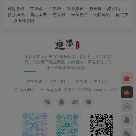
迪思导航
首码逸
羽灵网
网站源码
源码哥
酷源码
莎莎源码
葵花宝典
秃头张
云枭导航
宾格建站
值得买
源码分享网
本站所有内容来自互联网收集，仅供用于学习和交
流，请勿用于商业用途。如有侵权、不妥之处，请
第一时间联系我们删除！
友链申请
免责声明
广告合作
关于我们
Copyright © 2024 ·
迪思分享
· 备案号：
湘ICP备2023009932号-1
.