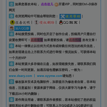
②
如果您喜欢本站，
点击这儿
开通VIP，同时按Ctrl+D保存
网页
③
在浏览网站中可能会帮助到您：
|
|
|
|
④
本站接受投稿，同时也开启了创作分成，投稿用户只需自行
设置收费即可！
点击查看
如果需要投稿，请
点击投稿
发布文章！
⑤
本站一律禁止以任何方式发布或转载任何违法的相关信息，
如果发现请点击上方联系方式进行举报！情况如实，可获得本站
一个月的VIP
⑥
本站资源大多存储在云盘，如发现链接失效，请联系我们我
们会第一时间更新。如遇压缩包需解压密码，一般为：
www.dsary.com 丨 www.syymw.com
请知悉！
⑦
修改版本安卓及电脑软件，加群提示为修改者自留，
非本站
信息
，注意鉴别！资源来源于网络，仅供大家学习与参考，请于
下载后24小时内删除；
⑧
若作商业用途，请联系原作者授权，若本站侵犯了您的权益
请联系站长进行删除处理；可联系上方QQ或进入QQ群进行反