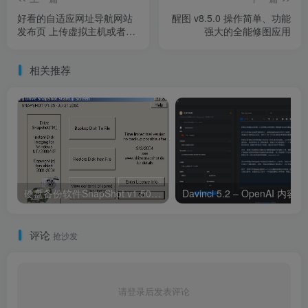
好看的自适应网址导航网站
醒图 v8.5.0 操作简单、功能
发布页 上传虚拟主机或者宝
强大的全能修图应用
塔网站目录文件修改一切网
站文字链接
相关推荐
硬盘备份软件SnapShot v1.50.0.1306 中文版
Davinci 5.2
评论
抢沙发
请登录后发表评论