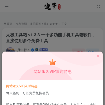
首页
免费资源（注册即可下载）★★★
正文
太极工具箱 v1.3.3 一个多功能手机工具箱软件，
直接使用多个免费工具
月中行丶
关注
私信
11月4日更新
0
67
14
免费资源
已售 74
网站永久VIP限时特惠
太极工具箱 v1.3.3 一个多功能手机工具箱软件，直接使用多个免费工具
此内容为免费资源，请登录后查看
网站永久VIP限时特惠
登录查看
每天签到，可以免费兑换会员
更新及时
极速下载
安全绿色
网盘下载
现在只需要99元，可享受DS中级永久会员，人在站在！人走站
本站付费资源为网络虚拟产品，由于网络资源具有极快的可复制性，一