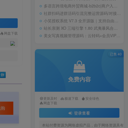
多语言跨境电商外贸商城-b2b2c|商户入驻|随机物流|信用分|平台代发
社群扫码进群活码引流完整运营源码/对接免签约支付接口/推广正常绑定下级
小笑授权系统 V7.3 全开源版｜支持自由二次开发
站长亲测 XO 三端引擎 1.80 武夷暴风合击复古传奇手游服务端 魔神领域盘古圣地降魔天堂
网盘下载
美女写真视频管理源码：云转码+会员VIP系统，一键采集+代理系统全支持
已售 40
免费内容
更新及时
极速下载
安全绿色
网盘下载
登录查看
本站付费资源为网络虚拟产品，由于网络资源具有极