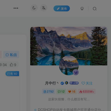
发布
私信
34
9
已售 40
月中行丶
关注
2792
12
16
6355W+
这家伙很懒，什么都没有写...
DCSHOP自动发卡商城用户可开通分店分销，支持实物发货，自带博客功能