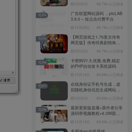
职业复古特色战神引擎传奇
9月20日
66.7W+人已阅读
手游-Win服务端源码视频架
设教程-新版GM多功能网页
广告联盟网站源码 ，ptcLAB
TOP4
授权物品后台-九层妖塔-法宠
3.9.0 – 按点击付费平台
系统-历练殿堂-尸家重地-GM
10月28日
66.7W+人已阅读
直冲网页后台-安卓苹果IOS
双端版本！
【网页游戏之1.76复古传奇
TOP5
网页版】传奇经典剧情角色
扮演网页游戏-一键单机-打包
9月23日
66.7W+人已阅读
Win服务端源码视频架设教
程！
卡密狗V1.5,优雅,免费,稳定
TOP6
的PHP自动发卡系统源码
10月14日
66.6W+人已阅读
在线身份证手机号生成，虚
TOP7
拟随机身份信息生成网站源
码
9月20日
66.6W+人已阅读
最新更新版直播+菜作者分享
TOP8
源码带视频教程+6.3W团购
新后台带游戏设置版本源码
10月14日
66.6W+人已阅读
【源码+教程】
多用途wp在线商城