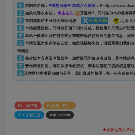
①
本网站名称：
❤迪思分享❤ 本站永久网址：
▶https://www.dsa
②
如果您喜欢本站，
点击这儿
开通VIP，同时按Ctrl+D保存网
③
在浏览网站中可能会帮助到您：
|
④
本站接受投稿，同时也开启了创作分成，投稿用户只需自行设置
⑤
本站一律禁止以任何方式发布或转载任何违法的相关信息，如果
⑥
本站资源大多存储在云盘，如发现链接失效，请联系我们我们会
请知悉！
⑦
修改版本安卓及电脑软件，加群提示为修改者自留，
非本站信息
⑧
若作商业用途，请联系原作者授权，若本站侵犯了您的权益请联
⑨
互联网的本质是自由与分享，我们真诚的希望，每一份有价值的
上传下载
电脑（PC）
# BT下载工具
# qBittorrent
★喜欢这篇文章吗