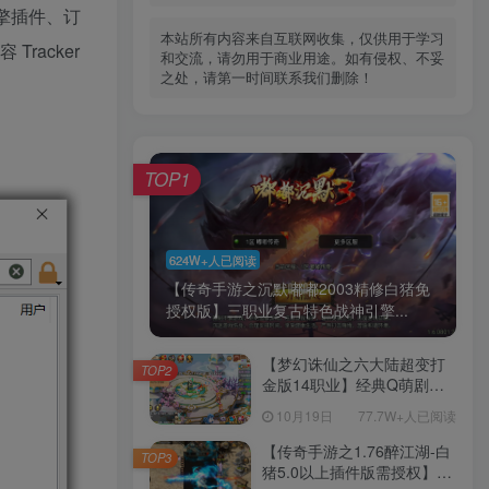
引擎插件、订
本站所有内容来自互联网收集，仅供用于学习
Tracker
和交流，请勿用于商业用途。如有侵权、不妥
之处，请第一时间联系我们删除！
TOP1
624W+人已阅读
【传奇手游之沉默嘟嘟2003精修白猪免
授权版】三职业复古特色战神引擎...
【梦幻诛仙之六大陆超变打
TOP2
金版14职业】经典Q萌剧情
回合手游-一键镜像-打包
10月19日
77.7W+人已阅读
Linux服务端源码视频架设教
程-新版多功能GM网页后台
【传奇手游之1.76醉江湖-白
TOP3
工具-安卓苹果IOS双端版
猪5.0以上插件版需授权】三
本！