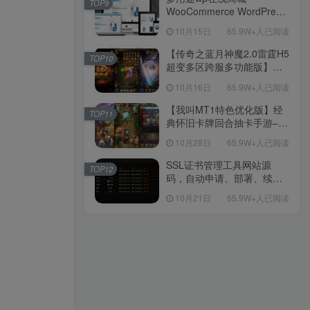
TOP9
WooCommerce WordPress
主题
10月15日
65.9W+人已阅读
【传奇之蓝月神魔2.0雷霆H5
TOP10
超变多区跨服多功能版】三
网H5全网通传奇手游-最新整
10月16日
65.9W+人已阅读
理单机一键即玩镜像端-打包
Linux服务端源码-视频架设
【我叫MT1特色优化版】经
TOP11
教程
典怀旧卡牌回合抽卡手游–打
包Linux服务端源码视频架设
10月28日
65.9W+人已阅读
教程-多功能GM后台工具-网
页注册-安卓版本！
SSL证书管理工具网站源
TOP12
码，自动申请、部署、续期
网站证书
10月21日
65.9W+人已阅读