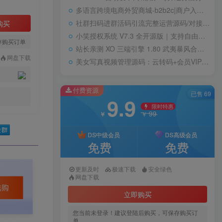
多语言跨境电商外贸商城-b2b2c|商户入驻|随机物流|信用分|平台代发
社群扫码进群活码引流完整运营源码/对接免签约支付接口/推广正常绑定下级
购买
小笑授权系统 V7.3 全开源版｜支持自由二次开发
存购买订单
站长亲测 XO 三端引擎 1.80 武夷暴风合击复古传奇手游服务端 魔神领域盘古圣地降魔天堂
网盘下载
美女写真视频管理源码：云转码+会员VIP系统，一键采集+代理系统全支持
付费资源
已售 69
9.9
限时特惠
99
￥
￥
DS中级会员
DS高级会员
免费
免费
更新及时
极速下载
安全绿色
网盘下载
立即购买
您当前未登录！建议登陆后购买，可保存购买订
单