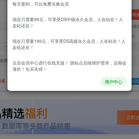
每天签到，可以免费兑换会员
立即
现在只需要99元，可享受DS中级永久会员，人在站在！人
走站还在！
您当前未登录！建议登陆后购买，可保
更新及时
极速下载
安全绿色
现在只需要199元，可享受DS高级永久会员，人在站在！人
，一经出售不予退款，购买如有疑问请及时联系站长QQ：
走站还在！
业用途。如有侵权、不妥之处，请第一时间联系我们删除！
点击会员中心
进行在线充值！ 因站点后续维护需求，后期会
涨价！先买先得！
用途。如有侵权、不妥之处，请第一时间联系我们删除！
Q群：
用户中心