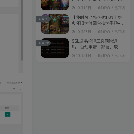
网H5全网通传奇手游-最新整
10月16日
65.9W+人已阅读
理单机一键即玩镜像端-打包
Linux服务端源码-视频架设
【我叫MT1特色优化版】经
TOP11
教程
典怀旧卡牌回合抽卡手游–打
包Linux服务端源码视频架设
10月28日
65.9W+人已阅读
教程-多功能GM后台工具-网
页注册-安卓版本！
SSL证书管理工具网站源
TOP12
码，自动申请、部署、续期
网站证书
10月21日
65.9W+人已阅读