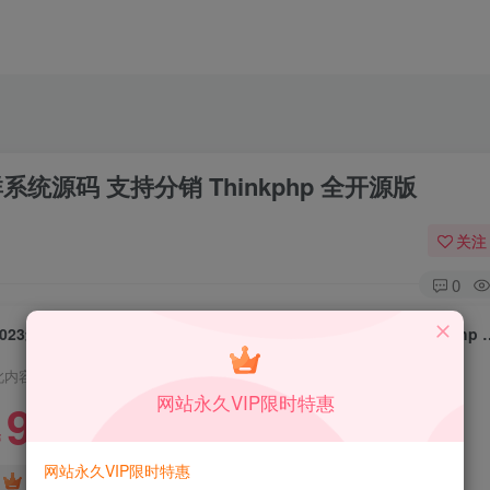
统源码 支持分销 Thinkphp 全开源版
关注
0
2023最新版九块九进群源码 全新付费进群
此内容为付费资源，请付费后查看
网站永久VIP限时特惠
9.9
限时特惠
99
￥
￥
网站永久VIP限时特惠
免费
免费
DS中级会员
DS高级会员