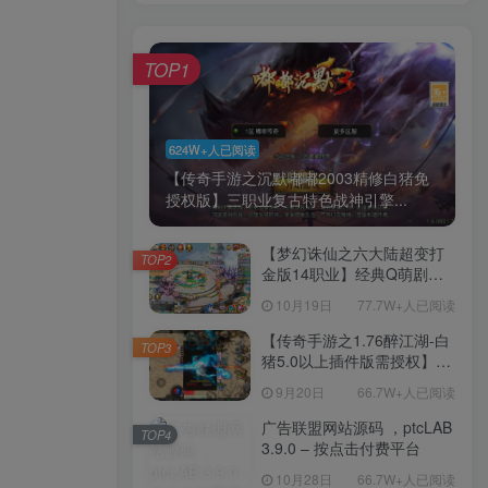
TOP1
624W+人已阅读
【传奇手游之沉默嘟嘟2003精修白猪免
授权版】三职业复古特色战神引擎...
【梦幻诛仙之六大陆超变打
TOP2
金版14职业】经典Q萌剧情
回合手游-一键镜像-打包
10月19日
77.7W+人已阅读
Linux服务端源码视频架设教
程-新版多功能GM网页后台
【传奇手游之1.76醉江湖-白
TOP3
工具-安卓苹果IOS双端版
猪5.0以上插件版需授权】三
本！
职业复古特色战神引擎传奇
9月20日
66.7W+人已阅读
手游-Win服务端源码视频架
设教程-新版GM多功能网页
广告联盟网站源码 ，ptcLAB
TOP4
授权物品后台-九层妖塔-法宠
3.9.0 – 按点击付费平台
系统-历练殿堂-尸家重地-GM
10月28日
66.7W+人已阅读
直冲网页后台-安卓苹果IOS