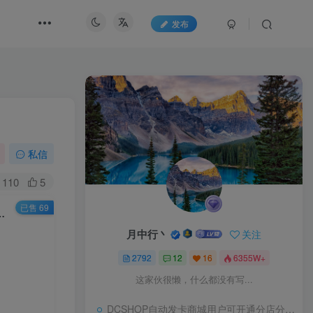
发布
私信
110
5
已售 69
系统源码 支持分销 Thinkphp 全开源版
月中行丶
关注
2792
12
16
6355W+
这家伙很懒，什么都没有写...
DCSHOP自动发卡商城用户可开通分店分销，支持实物发货，自带博客功能