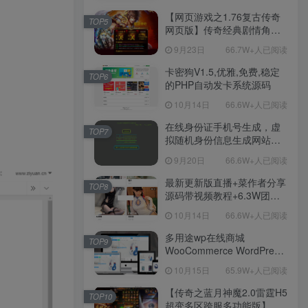
双端版本！
【网页游戏之1.76复古传奇
TOP5
网页版】传奇经典剧情角色
扮演网页游戏-一键单机-打包
9月23日
66.7W+人已阅读
Win服务端源码视频架设教
程！
卡密狗V1.5,优雅,免费,稳定
TOP6
的PHP自动发卡系统源码
10月14日
66.6W+人已阅读
在线身份证手机号生成，虚
TOP7
拟随机身份信息生成网站源
码
9月20日
66.6W+人已阅读
最新更新版直播+菜作者分享
TOP8
源码带视频教程+6.3W团购
新后台带游戏设置版本源码
10月14日
66.6W+人已阅读
【源码+教程】
多用途wp在线商城
TOP9
WooCommerce WordPress
主题
10月15日
65.9W+人已阅读
【传奇之蓝月神魔2.0雷霆H5
TOP10
超变多区跨服多功能版】三