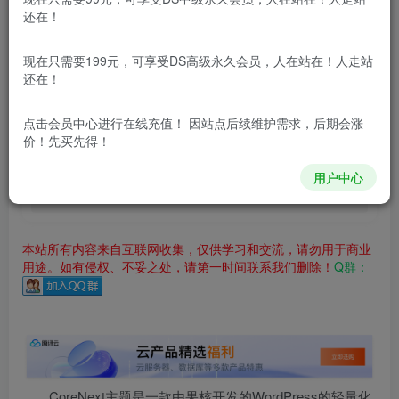
还在！
立即购买
现在只需要199元，可享受DS高级永久会员，人在站在！人走站
您当前未登录！建议登陆后购买，可保存购买订单
还在！
更新及时
极速下载
安全绿色
网盘下载
点击会员中心
进行在线充值！ 因站点后续维护需求，后期会涨
本站付费资源为网络虚拟产品，由于网络资源具有极快的可复制性，一
价！先买先得！
本站内容分为：
登录回复下载，
积分下载，
RMB下载，
积分下
用户中心
载及登录回复下载，都为
免费资源，
积分只需签到就可以获
得！
本站所有内容来自互联网收集，仅供学习和交流，请勿用于商业
用途。如有侵权、不妥之处，请第一时间联系我们删除！
Q群：
CoreNext主题是一款由果核开发的WordPress的轻量化