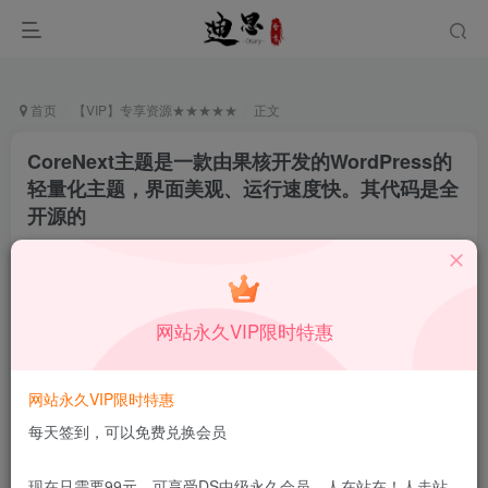
首页
【VIP】专享资源★★★★★
正文
CoreNext主题是一款由果核开发的WordPress的
轻量化主题，界面美观、运行速度快。其代码是全
开源的
月中行丶
关注
私信
1月24日更新
0
129
10
网站永久VIP限时特惠
付费资源
已售 118
CoreNext主题是一款由果核开发的WordPress的轻量化主题，界面美观、运行速度快。其代码是全开源的
网站永久VIP限时特惠
此内容为付费资源，请付费后查看
9.9
每天签到，可以免费兑换会员
限时特惠
99
￥
￥
免费
免费
DS中级会员
DS高级会员
现在只需要99元，可享受DS中级永久会员，人在站在！人走站