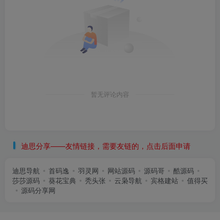
暂无评论内容
迪思分享——友情链接，需要友链的，点击后面申请
迪思导航
首码逸
羽灵网
网站源码
源码哥
酷源码
莎莎源码
葵花宝典
秃头张
云枭导航
宾格建站
值得买
源码分享网