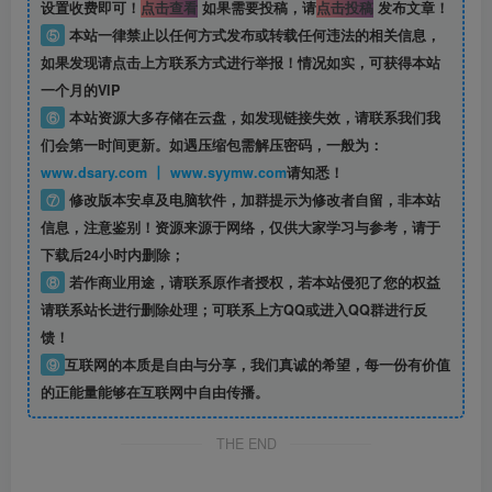
设置收费即可！
点击查看
如果需要投稿，请
点击投稿
发布文章！
⑤
本站一律禁止以任何方式发布或转载任何违法的相关信息，
如果发现请点击上方联系方式进行举报！情况如实，可获得本站
一个月的VIP
⑥
本站资源大多存储在云盘，如发现链接失效，请联系我们我
们会第一时间更新。如遇压缩包需解压密码，一般为：
www.dsary.com 丨 www.syymw.com
请知悉！
⑦
修改版本安卓及电脑软件，加群提示为修改者自留，
非本站
信息
，注意鉴别！资源来源于网络，仅供大家学习与参考，请于
下载后24小时内删除；
⑧
若作商业用途，请联系原作者授权，若本站侵犯了您的权益
请联系站长进行删除处理；可联系上方QQ或进入QQ群进行反
馈！
⑨
互联网的本质是自由与分享，我们真诚的希望，每一份有价值
的正能量能够在互联网中自由传播。
THE END