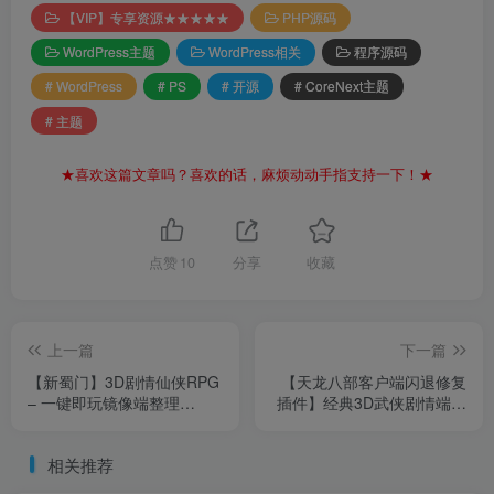
【VIP】专享资源★★★★★
PHP源码
WordPress主题
WordPress相关
程序源码
# WordPress
# PS
# 开源
# CoreNext主题
# 主题
★喜欢这篇文章吗？喜欢的话，麻烦动动手指支持一下！★
点赞
10
分享
收藏
上一篇
下一篇
【新蜀门】3D剧情仙侠RPG
【天龙八部客户端闪退修复
– 一键即玩镜像端整理
插件】经典3D武侠剧情端游
（Linux服务端源码架设教
– 打包整理（客户端闪退、
程、GM工具、外网搭建、完
提示过期等修复插件）
相关推荐
整PC客户端）