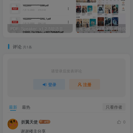
PDF_Speaker_v1.2.5能语音朗读pdf
河马视频 v5.8.3 原河神视频，手机影视软
评论
共1条
请登录后发表评论
登录
注册
只看作者
最新
最热
折翼天使
0
谢谢楼主分享