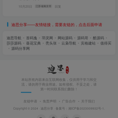
10月20日
回复
江苏省南京市
迪思分享——友情链接，需要友链的，点击后面申请
迪思导航
首码逸
羽灵网
网站源码
源码哥
酷源码
莎莎源码
葵花宝典
秃头张
云枭导航
宾格建站
值得买
源码分享网
本站所有内容来自互联网收集，仅供用于学习和交
流，请勿用于商业用途。如有侵权、不妥之处，请
第一时间联系我们删除！
友链申请
免责声明
广告合作
关于我们
Copyright © 2024 ·
迪思分享
· 备案号：
湘ICP备2023009932号-1
.