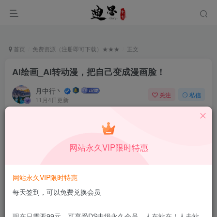
首页
免费资源（注册即可下载）★★★
正文
Ai绘画_Ai转动漫，把自己变成漫画脸！
月中行丶
关注
私信
11月4日更新
1
88
13
免费资源
已售 46
Ai绘画_Ai转动漫，把自己变成漫画脸！
网站永久VIP限时特惠
此内容为免费资源，请登录后查看
登录查看
网站永久VIP限时特惠
更新及时
极速下载
安全绿色
网盘下载
每天签到，可以免费兑换会员
本站付费资源为网络虚拟产品，由于网络资源具有极快的可复制性，一
现在只需要99元，可享受DS中级永久会员，人在站在！人走站