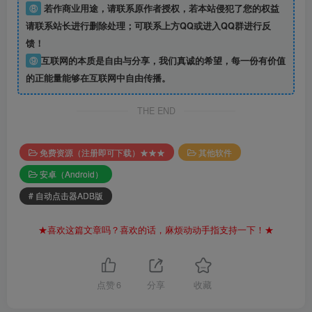
⑧
若作商业用途，请联系原作者授权，若本站侵犯了您的权益
请联系站长进行删除处理；可联系上方QQ或进入QQ群进行反
馈！
⑨
互联网的本质是自由与分享，我们真诚的希望，每一份有价值
的正能量能够在互联网中自由传播。
THE END
免费资源（注册即可下载）★★★
其他软件
安卓（Android）
# 自动点击器ADB版
★喜欢这篇文章吗？喜欢的话，麻烦动动手指支持一下！★
点赞
6
分享
收藏