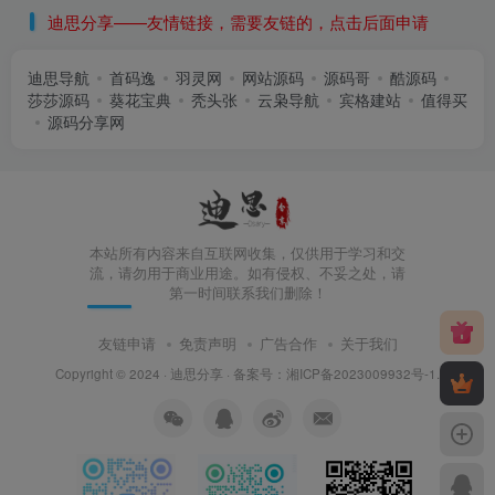
迪思分享——友情链接，需要友链的，点击后面申请
迪思导航
首码逸
羽灵网
网站源码
源码哥
酷源码
莎莎源码
葵花宝典
秃头张
云枭导航
宾格建站
值得买
源码分享网
本站所有内容来自互联网收集，仅供用于学习和交
流，请勿用于商业用途。如有侵权、不妥之处，请
第一时间联系我们删除！
友链申请
免责声明
广告合作
关于我们
Copyright © 2024 ·
迪思分享
· 备案号：
湘ICP备2023009932号-1
.