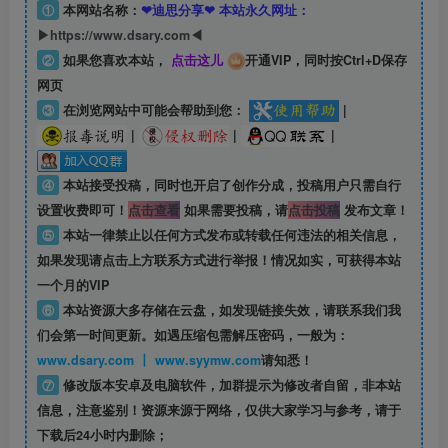
①
本网站名称：
❤迪思分享❤ 本站永久网址：
▶https://www.dsary.com◀
②
如果您喜欢本站，
点击这儿
开通VIP，同时按Ctrl+D保存
网页
③
在浏览网站中可能会帮助到您：
|
|
|
|
④
本站接受投稿，同时也开启了创作分成，投稿用户只需自行
设置收费即可！
点击查看
如果需要投稿，请
点击投稿
发布文章！
⑤
本站一律禁止以任何方式发布或转载任何违法的相关信息，
如果发现请点击上方联系方式进行举报！情况如实，可获得本站
一个月的VIP
⑥
本站资源大多存储在云盘，如发现链接失效，请联系我们我
们会第一时间更新。如遇压缩包需解压密码，一般为：
www.dsary.com 丨 www.syymw.com
请知悉！
⑦
修改版本安卓及电脑软件，加群提示为修改者自留，
非本站
信息
，注意鉴别！资源来源于网络，仅供大家学习与参考，请于
下载后24小时内删除；