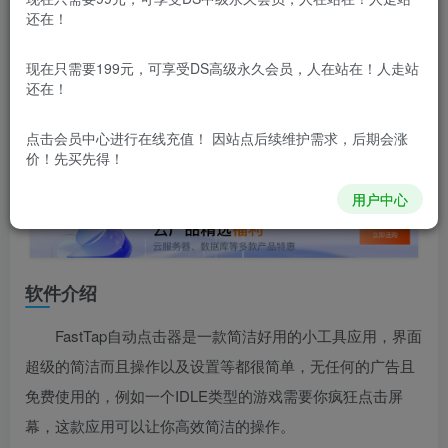
还在！
本站内容分为：
登录回复下载，
积分下载，
RMB下载，
积分下
载及登录回复下载，都为
免费资源，
积分只需签到就可以获
得！
现在只需要199元，可享受DS高级永久会员，人在站在！人走站
还在！
本站所有内容来自互联网收集，仅供学习和交流，请勿用于商业
用途。如有侵权、不妥之处，请第一时间联系我们删除！
Q群：
点击会员中心
进行在线充值！ 因站点后续维护需求，后期会涨
价！先买先得！
用户中心
软件介绍
FastTap自动点击器是一款简洁好用的小工具应用，界面
超级的简洁而且操作以及设置等都很简单，无任何的广告且
免费使用的，例如一个IDLE类型的游戏需要你疯狂点击屏
幕，这款应用可以让你高效简洁的操作。