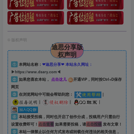
©
版权声明
迪思分享版
权声明
①
本网站名称：
❤迪思分享❤ 本站永久网址：
▶https://www.dsary.com◀
②
如果您喜欢本站，
点击这儿
开通VIP，同时按Ctrl+D保存
网页
③
在浏览网站中可能会帮助到您：
|
|
|
|
④
本站接受投稿，同时也开启了创作分成，投稿用户只需自行
设置收费即可！
点击查看
如果需要投稿，请
点击投稿
发布文章！
⑤
本站一律禁止以任何方式发布或转载任何违法的相关信息，