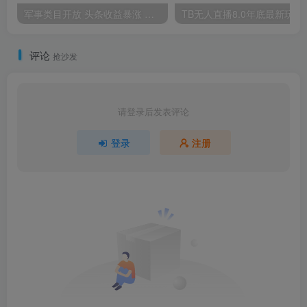
军事类目开放 头条收益暴涨 单号日收300+
TB无人直播8.0年底
评论
抢沙发
请登录后发表评论
登录
注册