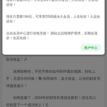
还在！
项目介绍
现在只需要199元，可享受DS高级永久会员，人在站在！人走站
还在！
宝妈、学生、大学生们注意啦！2024年最新风口项目来
啦！视频号创作+视频带货，轻松简单，手机就能操作！📱
点击会员中心
进行在线充值！ 因站点后续维护需求，后期会涨
价！先买先得！
只需十分钟，一个视频就能让你实现单日收益超500
用户中心
元！💰 不仅如此，一个视频还能带来两份收益，双倍快乐，
双倍收益！🎉
保姆级教程，手把手教你如何制作爆款视频，轻松上
手，无需任何经验！📚 矩阵操作，放大收益，让你的财富雪
球越滚越大！
别再犹豫了，2024年的财富机遇就在眼前！抓住风口，
你就是下一个成功的人！💪