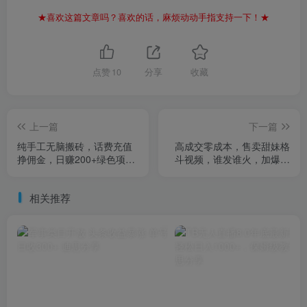
★喜欢这篇文章吗？喜欢的话，麻烦动动手指支持一下！★
点赞
10
分享
收藏
上一篇
下一篇
纯手工无脑搬砖，话费充值
高成交零成本，售卖甜妹格
挣佣金，日赚200+绿色项目
斗视频，谁发谁火，加爆微
长期稳定
信，收款收到手软
相关推荐