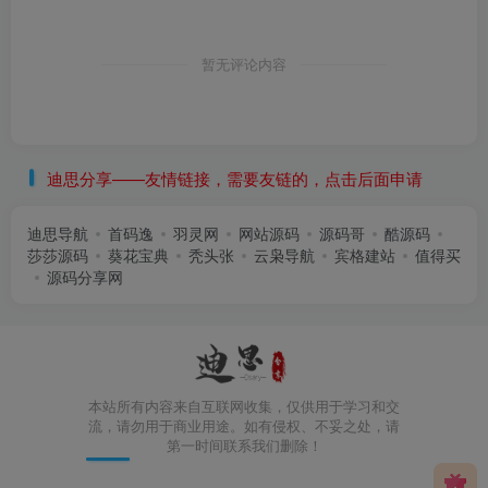
暂无评论内容
迪思分享——友情链接，需要友链的，点击后面申请
迪思导航
首码逸
羽灵网
网站源码
源码哥
酷源码
莎莎源码
葵花宝典
秃头张
云枭导航
宾格建站
值得买
源码分享网
本站所有内容来自互联网收集，仅供用于学习和交
流，请勿用于商业用途。如有侵权、不妥之处，请
第一时间联系我们删除！