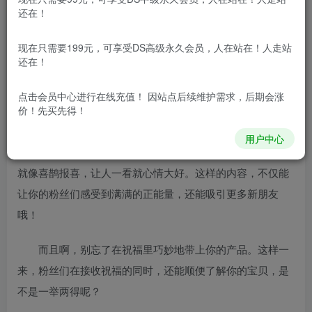
还在！
项目介绍
现在只需要199元，可享受DS高级永久会员，人在站在！人走站
还在！
嘿，朋友们，你们是不是也在寻找那个能让你视频号火
起来，粉丝嗖嗖涨，还能轻松带货，日入500的小秘诀呢？
点击会员中心
进行在线充值！ 因站点后续维护需求，后期会涨
价！先买先得！
来来来，让我告诉你一个超赞的祝福小妙招！
用户中心
想象一下，你的视频号里，满屏都是寓意满满的祝福，
就像喜鹊报喜，让人一看就心情大好。这样的内容，不仅能
让你的粉丝们感受到满满的正能量，还能吸引更多新朋友
哦！
而且啊，别忘了在祝福里巧妙地带上你的产品。这样一
来，粉丝们在接收祝福的同时，还能顺便了解你的宝贝，是
不是一举两得呢？