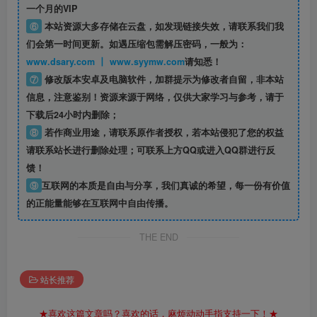
一个月的VIP
⑥
本站资源大多存储在云盘，如发现链接失效，请联系我们我
们会第一时间更新。如遇压缩包需解压密码，一般为：
www.dsary.com 丨 www.syymw.com
请知悉！
⑦
修改版本安卓及电脑软件，加群提示为修改者自留，
非本站
信息
，注意鉴别！资源来源于网络，仅供大家学习与参考，请于
下载后24小时内删除；
⑧
若作商业用途，请联系原作者授权，若本站侵犯了您的权益
请联系站长进行删除处理；可联系上方QQ或进入QQ群进行反
馈！
⑨
互联网的本质是自由与分享，我们真诚的希望，每一份有价值
的正能量能够在互联网中自由传播。
THE END
站长推荐
★喜欢这篇文章吗？喜欢的话，麻烦动动手指支持一下！★