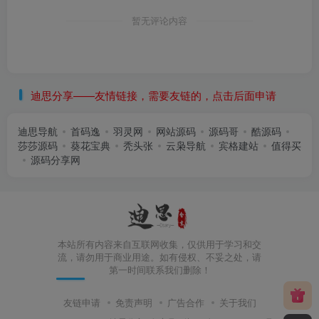
暂无评论内容
迪思分享——友情链接，需要友链的，点击后面申请
迪思导航
首码逸
羽灵网
网站源码
源码哥
酷源码
莎莎源码
葵花宝典
秃头张
云枭导航
宾格建站
值得买
源码分享网
本站所有内容来自互联网收集，仅供用于学习和交
流，请勿用于商业用途。如有侵权、不妥之处，请
第一时间联系我们删除！
友链申请
免责声明
广告合作
关于我们