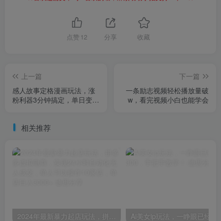
点赞
12
分享
收藏
上一篇
下一篇
感人故事定格漫画玩法，涨
一条励志视频轻松播放量破
粉利器3分钟搞定，单日变现
w，看完视频小白也能学会
1000+
相关推荐
2024年最新暴力起店玩法，拼多多虚拟电商，实现24小时自动化无人成交，单人可以操作10家店，单店日入3000+
Ai美女ip玩法，一睁