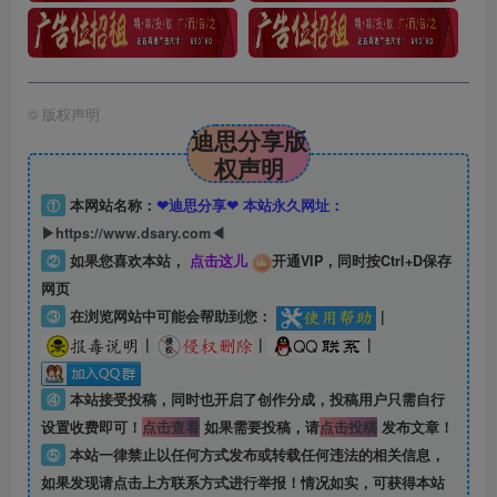
©
版权声明
迪思分享版
权声明
①
本网站名称：
❤迪思分享❤ 本站永久网址：
▶https://www.dsary.com◀
②
如果您喜欢本站，
点击这儿
开通VIP，同时按Ctrl+D保存
网页
③
在浏览网站中可能会帮助到您：
|
|
|
|
④
本站接受投稿，同时也开启了创作分成，投稿用户只需自行
设置收费即可！
点击查看
如果需要投稿，请
点击投稿
发布文章！
⑤
本站一律禁止以任何方式发布或转载任何违法的相关信息，
如果发现请点击上方联系方式进行举报！情况如实，可获得本站