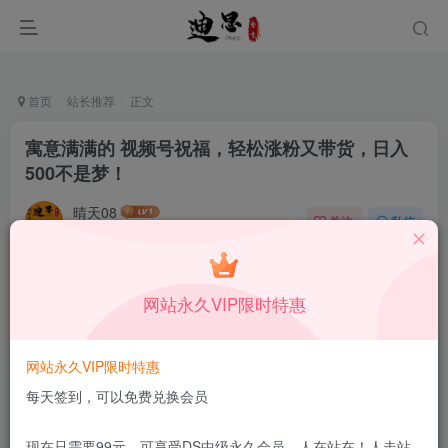
首页
站长推荐
正文
寓意满满的 视频号祝福，轻松涨粉又带货，日入
500不是梦！
晴天08
关注
私信
11月15日发布
0
58
12
本站所有内容来自互联网收集，仅供学习和交流，请勿用于商业
网站永久VIP限时特惠
用途。如有侵权、不妥之处，请第一时间联系我们删除！
Q群：
网站永久VIP限时特惠
每天签到，可以免费兑换会员
现在只需要99元，可享受DS中级永久会员，人在站在！人走站