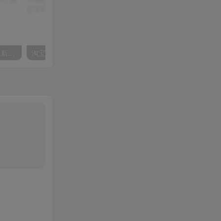
【纯干货】小说短剧平台拉新自撸玩法详解-单人轻松日入500+
淘宝挂机无人直播带货，单号单月躺赚3000+，可放大适合小白