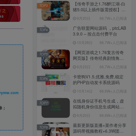
程-新版多功能GM网页后台
【传奇手游之1.76醉江湖-白
TOP3
工具-安卓苹果IOS双端版
猪5.0以上插件版需授权】三
本！
职业复古特色战神引擎传奇
9月20日
66.7W+人已阅读
手游-Win服务端源码视频架
设教程-新版GM多功能网页
广告联盟网站源码 ，ptcLAB
TOP4
授权物品后台-九层妖塔-法宠
3.9.0 – 按点击付费平台
系统-历练殿堂-尸家重地-GM
10月28日
66.7W+人已阅读
直冲网页后台-安卓苹果IOS
双端版本！
【网页游戏之1.76复古传奇
TOP5
网页版】传奇经典剧情角色
扮演网页游戏-一键单机-打包
9月23日
66.7W+人已阅读
Win服务端源码视频架设教
程！
卡密狗V1.5,优雅,免费,稳定
TOP6
的PHP自动发卡系统源码
10月14日
66.6W+人已阅读
丨 www.syymw.com
在线身份证手机号生成，虚
TOP7
拟随机身份信息生成网站源
除；
码
9月20日
66.6W+人已阅读
最新更新版直播+菜作者分享
TOP8
源码带视频教程+6.3W团购