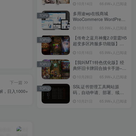
新后台带游戏设置版本源码
10月14日
66.6W+人已阅读
【源码+教程】
多用途wp在线商城
TOP9
WooCommerce WordPress
主题
10月15日
65.9W+人已阅读
【传奇之蓝月神魔2.0雷霆H5
TOP10
超变多区跨服多功能版】三
网H5全网通传奇手游-最新整
10月16日
65.9W+人已阅读
理单机一键即玩镜像端-打包
Linux服务端源码-视频架设
【我叫MT1特色优化版】经
TOP11
教程
典怀旧卡牌回合抽卡手游–打
包Linux服务端源码视频架设
10月28日
65.9W+人已阅读
教程-多功能GM后台工具-网
下一篇
页注册-安卓版本！
SSL证书管理工具网站源
TOP12
，日入1000+
码，自动申请、部署、续期
网站证书
10月21日
65.9W+人已阅读