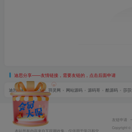
迪思分享——友情链接，需要友链的，点击后面申请
×
迪思导航
首码逸
羽灵网
网站源码
源码哥
酷源码
莎莎
友链申请
Copyright ©
本站所有内容来自互联网收集，仅供用于学习和交