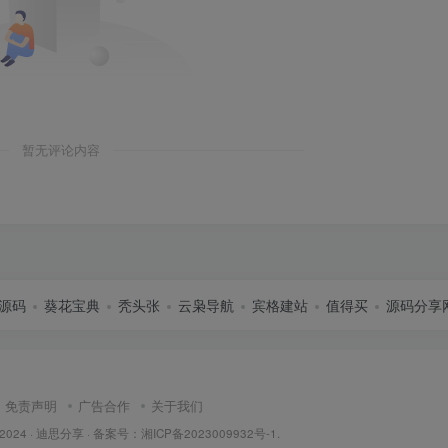
暂无评论内容
源码
葵花宝典
秃头张
云枭导航
宾格建站
值得买
源码分享
免责声明
广告合作
关于我们
 2024 ·
迪思分享
· 备案号：
湘ICP备2023009932号-1
.