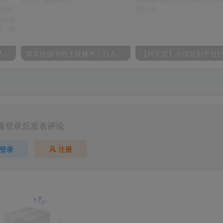
2024年怀旧新娘整蛊直播无人玩法4.0，支持抖音、快手、视频号、B站四家通吃，利用闪光+干扰乱码的手法，开播5分钟瞬间拉爆直播间流量，稳定开播160小时无违规，单场爆撸音浪2000+
靠卖绝版书电子版赚米，日入2000+
请登录后发表评论
登录
注册