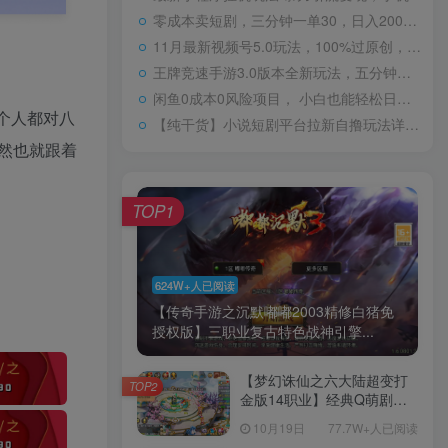
零成本卖短剧，三分钟一单30，日入2000＋，一部手机操作即可（附全网短剧资源）
11月最新视频号5.0玩法，100%过原创，小白轻松月入5位数
王牌竞速手游3.0版本全新玩法，五分钟单个视频600+，变现简单，日入1500+，来就搞钱！
闲鱼0成本0风险项目， 小白也能轻松日入1000+简单易上手
个人都对八
【纯干货】小说短剧平台拉新自撸玩法详解-单人轻松日入500+
然也就跟着
TOP1
624W+人已阅读
【传奇手游之沉默嘟嘟2003精修白猪免
授权版】三职业复古特色战神引擎...
【梦幻诛仙之六大陆超变打
TOP2
金版14职业】经典Q萌剧情
回合手游-一键镜像-打包
10月19日
77.7W+人已阅读
Linux服务端源码视频架设教