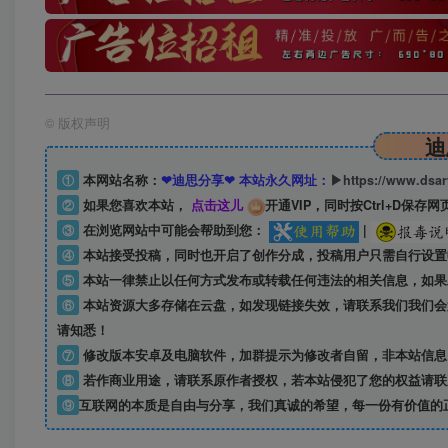
©
版权声明
迪
①
本网站名称：
❤迪思分享❤ 本站永久网址：
▶https://www.dsa
②
如果您喜欢本站，
点击这儿
开通VIP，同时按Ctrl+D保存网
③
在浏览网站中可能会帮助到您：
|
④
本站接受投稿，同时也开启了创作分成，投稿用户只需自行设置
⑤
本站一律禁止以任何方式发布或转载任何违法的相关信息，如果
⑥
本站资源大多存储在云盘，如发现链接失效，请联系我们我们会
请知悉！
⑦
修改版本安卓及电脑软件，加群提示为修改者自留，
非本站信息
⑧
若作商业用途，请联系原作者授权，若本站侵犯了您的权益请联
⑨
互联网的本质是自由与分享，我们真诚的希望，每一份有价值的