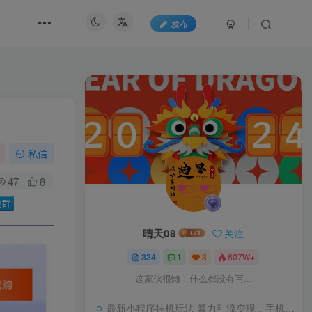
发布
私信
47
8
晴天08
关注
334
1
3
607W+
这家伙很懒，什么都没有写...
最新小程序挂机玩法 暴力引流变现，手机操作日入900+，操作简单，当天见收益