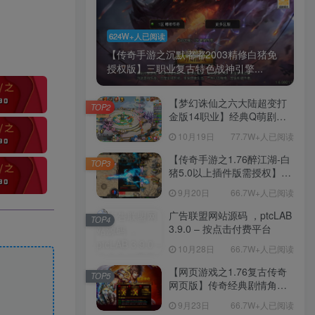
624W+人已阅读
【传奇手游之沉默嘟嘟2003精修白猪免
授权版】三职业复古特色战神引擎...
【梦幻诛仙之六大陆超变打
TOP2
金版14职业】经典Q萌剧情
回合手游-一键镜像-打包
10月19日
77.7W+人已阅读
Linux服务端源码视频架设教
程-新版多功能GM网页后台
【传奇手游之1.76醉江湖-白
TOP3
工具-安卓苹果IOS双端版
猪5.0以上插件版需授权】三
本！
职业复古特色战神引擎传奇
9月20日
66.7W+人已阅读
手游-Win服务端源码视频架
设教程-新版GM多功能网页
广告联盟网站源码 ，ptcLAB
TOP4
授权物品后台-九层妖塔-法宠
3.9.0 – 按点击付费平台
系统-历练殿堂-尸家重地-GM
10月28日
66.7W+人已阅读
直冲网页后台-安卓苹果IOS
双端版本！
【网页游戏之1.76复古传奇
TOP5
网页版】传奇经典剧情角色
扮演网页游戏-一键单机-打包
9月23日
66.7W+人已阅读
Win服务端源码视频架设教