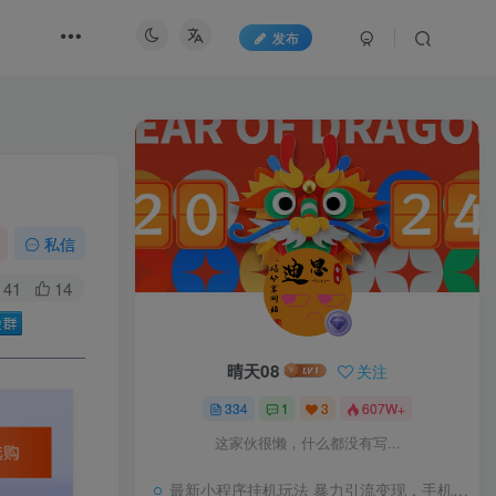
发布
私信
41
14
晴天08
关注
334
1
3
607W+
这家伙很懒，什么都没有写...
最新小程序挂机玩法 暴力引流变现，手机操作日入900+，操作简单，当天见收益