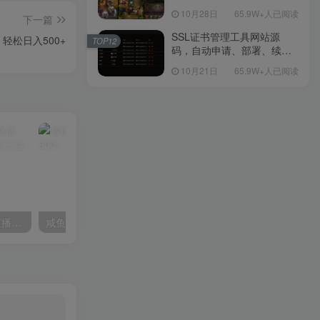
包Linux服务端源码视频架设
10月28日
65.9W+人已阅读
下一篇
教程-多功能GM后台工具-网
页注册-安卓版本！
SSL证书管理工具网站源
轻松日入500+
TOP12
码，自动申请、部署、续期
网站证书
10月21日
65.9W+人已阅读
最新风口项目，淘宝无人直播，懒人必备，小白也可轻松日入三位数
咸鱼+PXX信息差玩法，日入600+，动动手就吃肉！