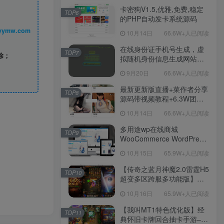
程！
卡密狗V1.5,优雅,免费,稳定
TOP6
的PHP自动发卡系统源码
丨 www.syymw.com
10月14日
66.6W+人已阅读
在线身份证手机号生成，虚
TOP7
除；
拟随机身份信息生成网站源
码
9月20日
66.6W+人已阅读
最新更新版直播+菜作者分享
TOP8
源码带视频教程+6.3W团购
新后台带游戏设置版本源码
10月14日
66.6W+人已阅读
【源码+教程】
多用途wp在线商城
TOP9
WooCommerce WordPress
主题
10月15日
65.9W+人已阅读
【传奇之蓝月神魔2.0雷霆H5
TOP10
超变多区跨服多功能版】三
网H5全网通传奇手游-最新整
10月16日
65.9W+人已阅读
理单机一键即玩镜像端-打包
Linux服务端源码-视频架设
【我叫MT1特色优化版】经
TOP11
教程
典怀旧卡牌回合抽卡手游–打