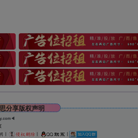
思分享版权声明
ry.com◀
页
|
|
|