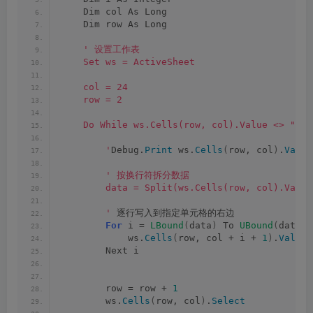
    Dim col As Long
    Dim row As Long
' 设置工作表
    Set ws = ActiveSheet
    col = 24
    row = 2
    Do While ws.Cells(row, col).Value <> ""
        '
Debug.
Print
 ws.
Cells
(
row, col
)
.
Value
' 按换行符拆分数据
        data = Split(ws.Cells(row, col).Value
        '
 逐行写入到指定单元格的右边
For
 i = 
LBound
(
data
)
 To 
UBound
(
data
)
            ws.
Cells
(
row, col + i + 
1
)
.
Value
 
        Next i
        row = row + 
1
        ws.
Cells
(
row, col
)
.
Select