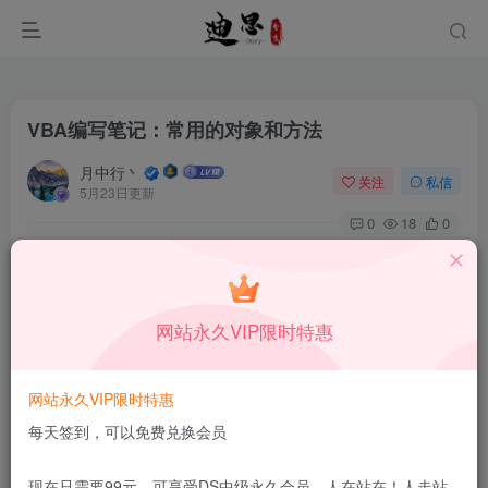
VBA编写笔记：常用的对象和方法
月中行丶
关注
私信
5月23日更新
0
18
0
本站所有内容来自互联网收集，仅供学习和交流，请勿用于商业
用途。如有侵权、不妥之处，请第一时间联系我们删除！
Q群：
网站永久VIP限时特惠
网站永久VIP限时特惠
每天签到，可以免费兑换会员
[h1]常用对象和方法[/h1]
现在只需要99元，可享受DS中级永久会员，人在站在！人走站