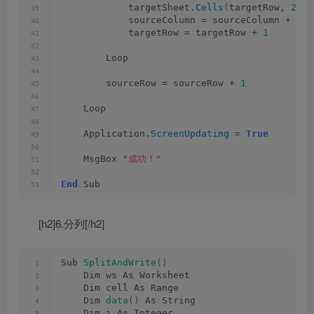
            targetSheet.
Cells
(
targetRow, 
2
)
.
V
            sourceColumn = sourceColumn + 
1
            targetRow = targetRow + 
1
        Loop
        sourceRow = sourceRow + 
1
    Loop
    Application.
ScreenUpdating
 = 
True
    MsgBox 
"成功！"
End
 Sub
[h2]6.分列[/h2]
Sub 
SplitAndWrite
()
    Dim ws As Worksheet
    Dim cell As Range
    Dim 
data
()
 As String
    Dim i As Integer