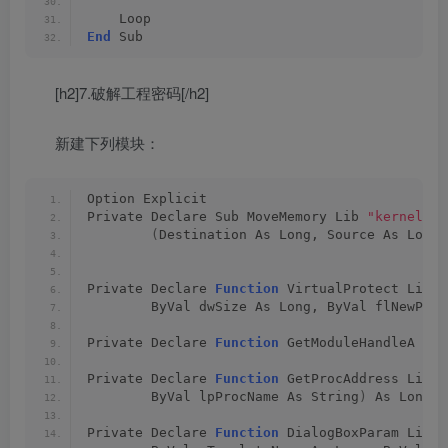
    Loop
End
 Sub
[h2]7.破解工程密码[/h2]
新建下列模块：
Option Explicit
Private Declare Sub MoveMemory Lib 
"kernel32"
(
Destination As Long, Source As Long,
Private Declare 
Function
 VirtualProtect Lib 
"
        ByVal dwSize As Long, ByVal flNewProt
Private Declare 
Function
 GetModuleHandleA Lib
Private Declare 
Function
 GetProcAddress Lib 
"
        ByVal lpProcName As String
)
 As Long
Private Declare 
Function
 DialogBoxParam Lib 
"