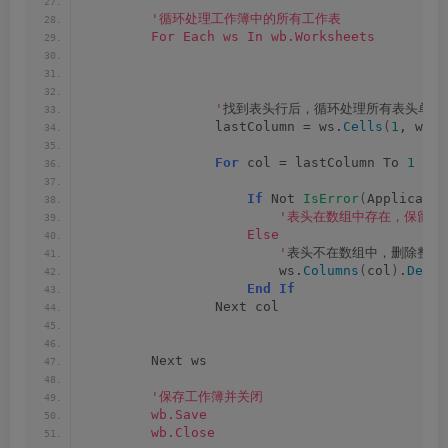
'循环处理工作簿中的所有工作表
        For Each ws In wb.Worksheets
                '
找到表头行后，循环处理所有表头单元
                lastColumn = ws.
Cells
(
1
, ws.
C
For
 col = lastColumn To 
1
 Ste
If
 Not 
IsError
(
Applicatio
'表头在数组中存在，保留列
                    Else
                        '
表头不在数组中，删除整列
                        ws.
Columns
(
col
)
.
Delet
End
If
                Next col
        Next ws
'保存工作簿并关闭
        wb.Save
        wb.Close