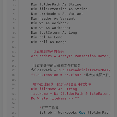
    Dim folderPath As String
    Dim fileExtension As String
    Dim arrHeaders As Variant
    Dim header As Variant
    Dim wb As Workbook
    Dim ws As Worksheet
    Dim lastColumn As Long
    Dim col As Long
    Dim cell As Range
'设置要删除列的表头
    arrHeaders = Array("Transaction Date", "
    '
设置要处理的目录和文件扩展名
    folderPath = 
"C:UsersAdministratorDesk
    fileExtension = "*.xlsx" '
修改为实际文件扩展
'循环处理目录下的所有符合条件的文件
    Dim fileName As String
    fileName = Dir(folderPath & fileExtension
    Do While fileName <> ""
        '
打开工作簿
        Set wb = Workbooks.
Open
(
folderPath 
&
 