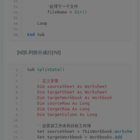
        '
处理下一个文件
        fileName = 
Dir
()
    Loop
End
 Sub
[h2]5.列拆分成行[/h2]
Sub 
SplitData
()
' 定义变量
    Dim sourceSheet As Worksheet
    Dim targetSheet As Worksheet
    Dim targetWorkbook As Workbook
    Dim sourceRow As Long
    Dim targetRow As Long
    Dim targetColumn As Long
    '
 设置源工作表和目标工作簿
    Set sourceSheet = ThisWorkbook.
Worksheets
    Set targetWorkbook = Workbooks.
Add