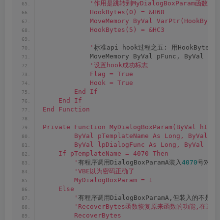
'作用是跳转到MyDialogBoxParam函数
            HookBytes(0) = &H68
            MoveMemory ByVal VarPtr(HookBytes
            HookBytes(5) = &HC3
            '
标准api hook过程之五: 用HookBytes
            MoveMemory ByVal pFunc, ByVal 
Var
'设置hook成功标志
            Flag = True
            Hook = True
        End If
    End If
End Function
Private Function MyDialogBoxParam(ByVal hInst
        ByVal pTemplateName As Long, ByVal hW
        ByVal lpDialogFunc As Long, ByVal dwI
    If pTemplateName = 4070 Then
        '
有程序调用DialogBoxParamA装入
4070
号对话
'VBE以为密码正确了
        MyDialogBoxParam = 1
    Else
        '
有程序调用DialogBoxParamA,但装入的不是
40
'RecoverBytes函数恢复原来函数的功能,在进
        RecoverBytes