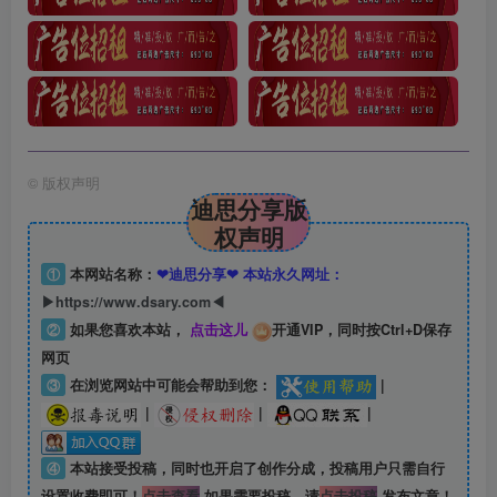
©
版权声明
迪思分享版
权声明
①
本网站名称：
❤迪思分享❤ 本站永久网址：
▶https://www.dsary.com◀
②
如果您喜欢本站，
点击这儿
开通VIP，同时按Ctrl+D保存
网页
③
在浏览网站中可能会帮助到您：
|
|
|
|
④
本站接受投稿，同时也开启了创作分成，投稿用户只需自行
设置收费即可！
点击查看
如果需要投稿，请
点击投稿
发布文章！