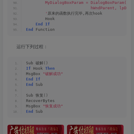
        MyDialogBoxParam = DialogBoxParam(hIn
                           hWndParent, lpDial
        '
原来的函数执行完毕,再次hook
        Hook
End
If
End
 Function
运行下列过程：
Sub 破解
()
If
 Hook 
Then
MsgBox 
"破解成功"
End
If
End
 Sub
Sub 恢复
()
RecoverBytes
MsgBox 
"恢复成功"
End
 Sub