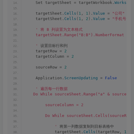
    Set targetSheet = targetWorkbook.
Workshee
    targetSheet.
Cells
(
1
, 
1
)
.
Value
 = 
"公司"
    targetSheet.
Cells
(
1
, 
2
)
.
Value
 = 
"手机号"
' 将 B 列设置为文本格式
    targetSheet.Range("B:B").NumberFormat = "
    '
 设置目标行和列
    targetRow = 
2
    targetColumn = 
2
    sourceRow = 
2
    Application.
ScreenUpdating
 = 
False
' 遍历每一行数据
   Do While sourceSheet.Range("a" & sourceRow
        sourceColumn = 2
        Do While sourceSheet.Cells(sourceRow,
            '
 将第一列数据复制到目标表格中
            targetSheet.
Cells
(
targetRow, 
1
)
.
V