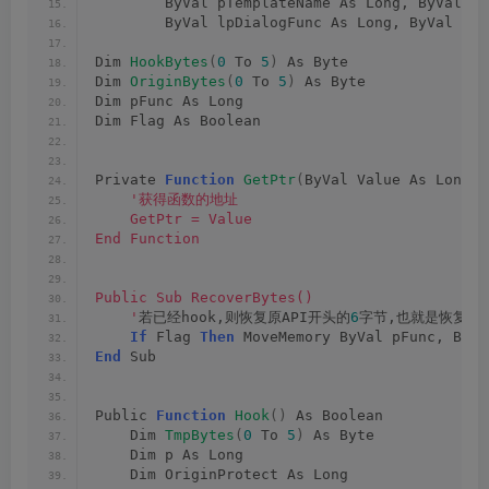
        ByVal pTemplateName As Long, ByVal hW
        ByVal lpDialogFunc As Long, ByVal dwI
Dim 
HookBytes
(
0
 To 
5
)
 As Byte
Dim 
OriginBytes
(
0
 To 
5
)
 As Byte
Dim pFunc As Long
Dim Flag As Boolean
Private 
Function
GetPtr
(
ByVal Value As Long
)
 
'获得函数的地址
    GetPtr = Value
End Function
Public Sub RecoverBytes()
    '
若已经hook,则恢复原API开头的
6
字节,也就是恢复原
If
 Flag 
Then
 MoveMemory ByVal pFunc, ByVa
End
 Sub
Public 
Function
Hook
()
 As Boolean
    Dim 
TmpBytes
(
0
 To 
5
)
 As Byte
    Dim p As Long
    Dim OriginProtect As Long