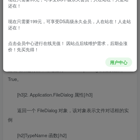
[h2]Application对象[/h2]
还在！
[h3]1. Application.ScreenUpdating 属性[/h3]
现在只需要199元，可享受DS高级永久会员，人在站在！人走站
还在！
如果启用屏幕更新，则该属性值为 True。Boolean 类
型，可读写。
点击会员中心
进行在线充值！ 因站点后续维护需求，后期会涨
价！先买先得！
关闭屏幕更新可加快宏的执行速度。这样将看不到宏的执行
过程，但宏的执行速度加快了。
用户中心
当宏结束运行后，请记住将 ScreenUpdating 属性设置回
True。
[h3]2. Application.FileDialog 属性[/h3]
返回一个 FileDialog 对象，该对象表示文件对话框的实
例
[h2]TypeName 函数[/h2]