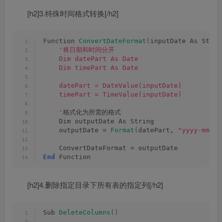
[h2]3.特殊时间格式转换[/h2]
Function 
ConvertDateFormat
(
inputDate As Strin
'将日期和时间分开
    Dim datePart As Date
    Dim timePart As Date
    datePart = DateValue(inputDate)
    timePart = TimeValue(inputDate)
    '
格式化为所需的格式
    Dim outputDate As String
    outputDate = 
Format
(
datePart, 
"yyyy-mm-dd
    ConvertDateFormat = outputDate
End
 Function
[h2]4.删除指定目录下所有表的指定列[/h2]
Sub 
DeleteColumns
()