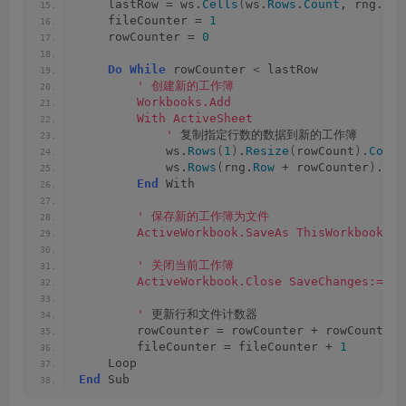
    lastRow = ws.
Cells
(
ws.
Rows
.
Count
, rng.
Col
    fileCounter = 
1
    rowCounter = 
0
Do
While
 rowCounter 
<
 lastRow
' 创建新的工作簿
        Workbooks.Add
        With ActiveSheet
            '
 复制指定行数的数据到新的工作簿
            ws.
Rows
(
1
)
.
Resize
(
rowCount
)
.
Copy
 
            ws.
Rows
(
rng.
Row
 + rowCounter
)
.
Res
End
 With
' 保存新的工作簿为文件
        ActiveWorkbook.SaveAs ThisWorkbook.Pa
' 关闭当前工作簿
        ActiveWorkbook.Close SaveChanges:=Fal
        '
 更新行和文件计数器
        rowCounter = rowCounter + rowCount
        fileCounter = fileCounter + 
1
    Loop
End
 Sub