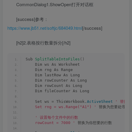
CommonDialog1.ShowOpen打开对话框
[success]参考：
https://www.jb51.net/softjc/684049.html
[/success]
[h2]2.表格按行数量拆分[/h2]
Sub 
SplitTableIntoFiles
()
    Dim ws As Worksheet
    Dim rng As Range
    Dim lastRow As Long
    Dim rowCounter As Long
    Dim rowCount As Long
    Dim fileCounter As Long
    Set ws = ThisWorkbook.
ActiveSheet
' 替换
    Set rng = ws.Range("A1") '
 替换为您要处理的
' 设置每个文件中的行数
    rowCount = 7000 '
 替换为你想要的行数