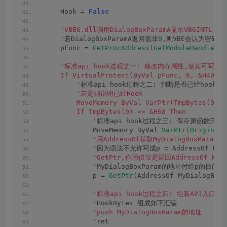
    Hook = 
False
'VBE6.dll调用DialogBoxParamA显示VB6IN
    '
若DialogBoxParamA返回值非
0
,则VBE会认为密码正确
    pFunc = 
GetProcAddress
(
GetModuleHandleA
(
"
'标准api hook过程之一: 修改内存属性,使其可写
    If VirtualProtect(ByVal pFunc, 6, &H40, O
        '
标准api hook过程之二: 判断是否已经hook,
'若是则说明已经Hook
        MoveMemory ByVal VarPtr(TmpBytes(0)),
        If TmpBytes(0) <> &H68 Then
            '
标准api hook过程之三: 保存原函数开头
            MoveMemory ByVal 
VarPtr
(
OriginByt
'用AddressOf获取MyDialogBoxParam
            '
因为语法不允许写成p = AddressOf MyD
'GetPtr,作用仅仅是返回AddressOf MyD
            '
MyDialogBoxParam的地址付给p的目的
            p = 
GetPtr
(
AddressOf MyDialogBoxP
'标准api hook过程之四: 组装API入口的
            '
HookBytes 组成如下汇编
'push MyDialogBoxParam的地址
            '
ret