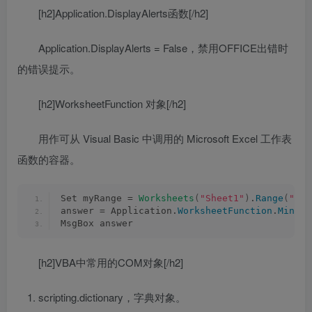
[h2]Application.DisplayAlerts函数[/h2]
Application.DisplayAlerts = False，禁用OFFICE出错时
的错误提示。
[h2]WorksheetFunction 对象[/h2]
用作可从 Visual Basic 中调用的 Microsoft Excel 工作表
函数的容器。
Set myRange = 
Worksheets
(
"Sheet1"
)
.
Range
(
"A1:
answer = Application.
WorksheetFunction
.
Min
(
my
MsgBox answer
[h2]VBA中常用的COM对象[/h2]
scripting.dictionary，字典对象。