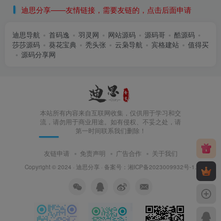
迪思分享——友情链接，需要友链的，点击后面申请
迪思导航
首码逸
羽灵网
网站源码
源码哥
酷源码
莎莎源码
葵花宝典
秃头张
云枭导航
宾格建站
值得买
源码分享网
本站所有内容来自互联网收集，仅供用于学习和交
流，请勿用于商业用途。如有侵权、不妥之处，请
第一时间联系我们删除！
友链申请
免责声明
广告合作
关于我们
Copyright © 2024 ·
迪思分享
· 备案号：
湘ICP备2023009932号-1
.