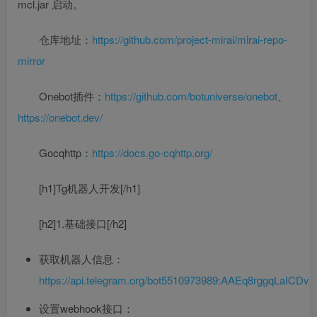
mcl.jar 启动。
仓库地址：
https://github.com/project-mirai/mirai-repo-
mirror
Onebot插件：
https://github.com/botuniverse/onebot
、
https://onebot.dev/
Gocqhttp：
https://docs.go-cqhttp.org/
[h1]Tg机器人开发[/h1]
[h2]1.基础接口[/h2]
获取机器人信息：
https://api.telegram.org/bot5510973989:AAEq8rggqLaI
设置webhook接口：