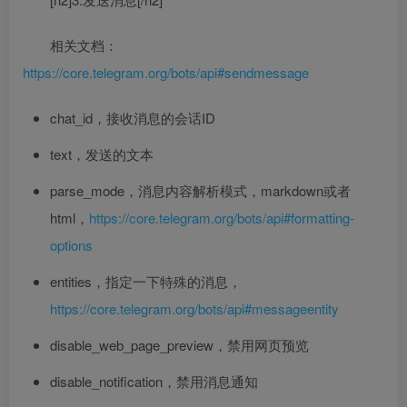
相关文档：
https://core.telegram.org/bots/api#sendmessage
chat_id，接收消息的会话ID
text，发送的文本
parse_mode，消息内容解析模式，markdown或者
html，
https://core.telegram.org/bots/api#formatting-
options
entities，指定一下特殊的消息，
https://core.telegram.org/bots/api#messageentity
disable_web_page_preview，禁用网页预览
disable_notification，禁用消息通知