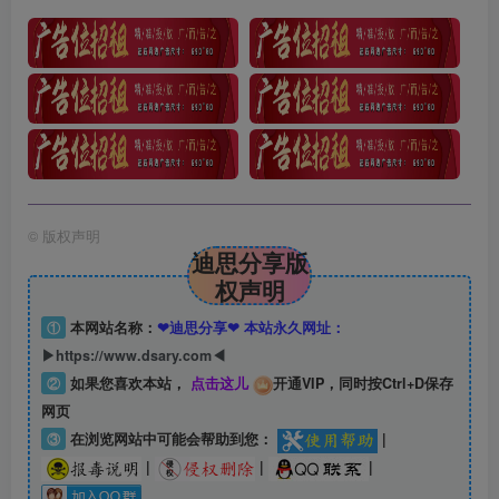
©
版权声明
迪思分享版
权声明
①
本网站名称：
❤迪思分享❤ 本站永久网址：
▶https://www.dsary.com◀
②
如果您喜欢本站，
点击这儿
开通VIP，同时按Ctrl+D保存
网页
③
在浏览网站中可能会帮助到您：
|
|
|
|