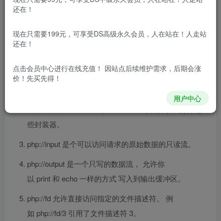
还在！
php:// — 访问各个输入/输出流（I/O streams）
现在只需要199元，可享受DS高级永久会员，人在站在！人走站
php://stdin、php://stdout 和 php://stderr 允许直接访问
还在！
PHP 进程相应的输入或者输出流。 数据流引用了复制
的文件描述符，所以如果你打开 php://stdin 并在之后关
点击会员中心
进行在线充值！ 因站点后续维护需求，后期会涨
价！先买先得！
了它， 仅是关闭了复制品，真正被引用的 STDIN 并不
受影响。 推荐你简单使用常
用户中心
量 STDIN、 STDOUT 和 STDERR 来代替手工打开这
些封装器。
php://input 是个可以访问请求的原始数据的只读流。
php://output 是一个只写的数据流， 允许你
以 print 和 echo 一样的方式 写入到输出缓冲区。
php://fd 允许直接访问指定的文件描述符。 例
如 php://fd/3 引用了文件描述符 3。