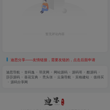
暂无评论内容
迪思分享——友情链接，需要友链的，点击后面申请
迪思导航
首码逸
羽灵网
网站源码
源码哥
酷源码
莎莎源码
葵花宝典
秃头张
云枭导航
宾格建站
值得买
源码分享网