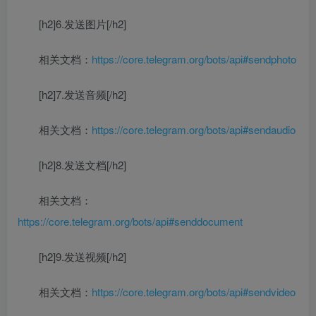
[h2]6.发送图片[/h2]
相关文档：
https://core.telegram.org/bots/api#sendphoto
[h2]7.发送音频[/h2]
相关文档：
https://core.telegram.org/bots/api#sendaudio
[h2]8.发送文档[/h2]
相关文档：
https://core.telegram.org/bots/api#senddocument
[h2]9.发送视频[/h2]
相关文档：
https://core.telegram.org/bots/api#sendvideo