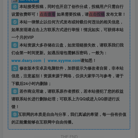
④
本站接受投稿，同时也开启了创作分成，投稿用户只需自行
设置收费即可！
点击查看
如果需要投稿，请
点击投稿
发布文章！
⑤
本站一律禁止以任何方式发布或转载任何违法的相关信息，
如果发现请点击上方联系方式进行举报！情况如实，可获得本站
一个月的VIP
⑥
本站资源大多存储在云盘，如发现链接失效，请联系我们我
们会第一时间更新。如遇压缩包需解压密码，一般为：
www.dsary.com 丨 www.syymw.com
请知悉！
⑦
修改版本安卓及电脑软件，加群提示为修改者自留，
非本站
信息
，注意鉴别！资源来源于网络，仅供大家学习与参考，请于
下载后24小时内删除；
⑧
若作商业用途，请联系原作者授权，若本站侵犯了您的权益
请联系站长进行删除处理；可联系上方QQ或进入QQ群进行反
馈！
⑨
互联网的本质是自由与分享，我们真诚的希望，每一份有价值
的正能量能够在互联网中自由传播。
THE END