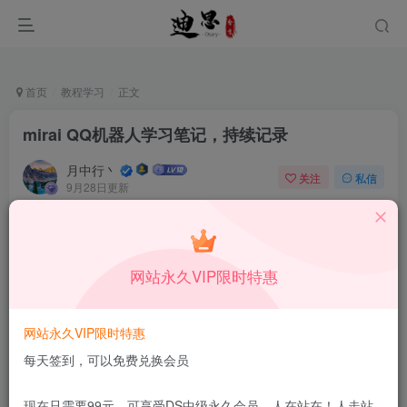
首页
教程学习
正文
mirai QQ机器人学习笔记，持续记录
月中行丶
关注
私信
9月28日更新
0
16
0
本站所有内容来自互联网收集，仅供学习和交流，请勿用于商业
用途。如有侵权、不妥之处，请第一时间联系我们删除！
Q群：
网站永久VIP限时特惠
网站永久VIP限时特惠
每天签到，可以免费兑换会员
[h1]PHP里的各种流[/h1]
现在只需要99元，可享受DS中级永久会员，人在站在！人走站