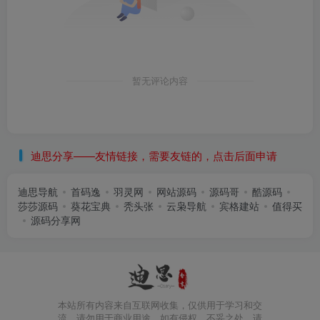
暂无评论内容
迪思分享——友情链接，需要友链的，点击后面申请
迪思导航
首码逸
羽灵网
网站源码
源码哥
酷源码
莎莎源码
葵花宝典
秃头张
云枭导航
宾格建站
值得买
源码分享网
本站所有内容来自互联网收集，仅供用于学习和交
流，请勿用于商业用途。如有侵权、不妥之处，请