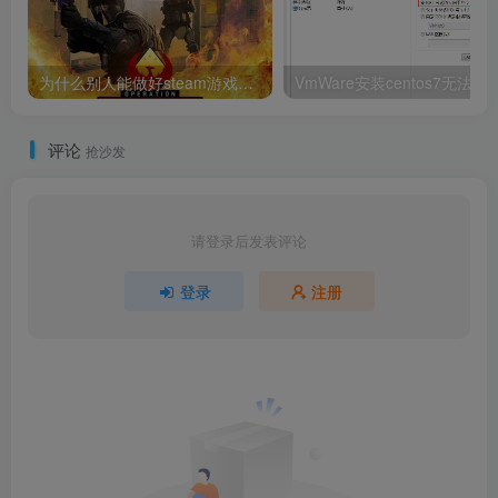
为什么别人能做好steam游戏搬砖而你不能？
VmWare安装centos7
评论
抢沙发
请登录后发表评论
登录
注册