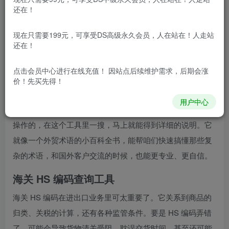
今天我就给大伙分享几个超实用的外贸工具，有了它们，工
还在！
作效率蹭蹭往上涨！
现在只需要199元，可享受DS高级永久会员，人在站在！人走站
外贸常用术语查询工具
还在！
做外贸，专业术语可不能搞错，不然沟通起来容易出大问
点击会员中心
进行在线充值！ 因站点后续维护需求，后期会涨
题。这个
外贸常用术语查询工具
就特别好用。不管是常见的
价！先买先得！
贸易术语，还是一些比较生僻的专业词汇，你都能在上面查
用户中心
到。比如说，你不确定 “FOB” 在某个国家具体是怎么解释和
操作的，在这个工具里一搜，马上就能得到详细的说明。它
就像一个外贸术语的小百科全书，能帮咱们快速搞懂那些复
杂的术语，和国外客户交流的时候，也能更专业、更自信。
海关 HS 编码查询工具
海关 HS 编码在进出口业务里可太重要了。它关系到商品的
归类、关税的计算，还有各种监管条件。要是 HS 编码弄错
了，可能会导致货物清关受阻，耽误交货时间，甚至还可能