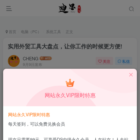
首页
电脑（PC）
系统工具
正文
实用外贸工具大盘点，让你工作的时候更方便!
CHENG
关注
私信
9月9日发布
0
57
9
本站所有内容来自互联网收集，仅供学习和交流，请勿用于商业
用途。如有侵权、不妥之处，请第一时间联系我们删除！
Q群：
网站永久VIP限时特惠
网站永久VIP限时特惠
每天签到，可以免费兑换会员
做外贸呀，要是没有几个称手的工具，那可太费劲啦。
现在只需要99元，可享受DS中级永久会员，人在站在！人走站