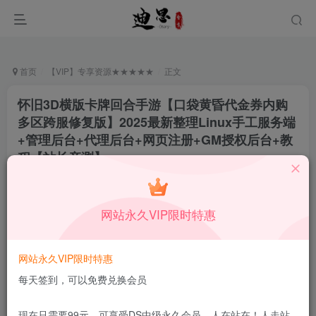
首页
【VIP】专享资源★★★★★
正文
怀旧3D横版卡牌回合手游【口袋黄昏代金券内购
多区跨服修复版】2025最新整理Linux手工服务端
+管理后台+代理后台+网页注册+GM授权后台+教
程【站长亲测】
月中行丶
关注
私信
5月30日更新
网站永久VIP限时特惠
0
67
13
付费资源
已售 87
网站永久VIP限时特惠
怀旧3D横版卡牌回合手游【口袋黄昏代金券内购多区跨服修复版】2025最新整理Linux手工服务端+管理后台+代理后台+网页注册+GM授权后台+教程【站长亲测】
此内容为付费资源，请付费后查看
每天签到，可以免费兑换会员
9.9
限时特惠
99
￥
￥
现在只需要99元，可享受DS中级永久会员，人在站在！人走站