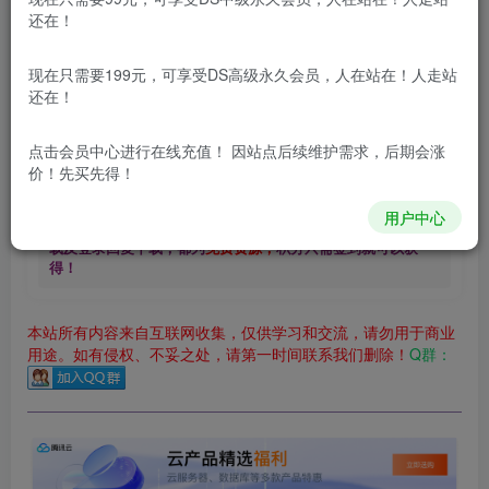
还在！
1.99
免费
DS中级会员
￥
DS高级会员
立即购买
现在只需要199元，可享受DS高级永久会员，人在站在！人走站
还在！
您当前未登录！建议登陆后购买，可保存购买订单
更新及时
极速下载
安全绿色
网盘下载
点击会员中心
进行在线充值！ 因站点后续维护需求，后期会涨
价！先买先得！
本站付费资源为网络虚拟产品，由于网络资源具有极快的可复制性，一
用户中心
本站内容分为：
登录回复下载，
积分下载，
RMB下载，
积分下
载及登录回复下载，都为
免费资源，
积分只需签到就可以获
得！
本站所有内容来自互联网收集，仅供学习和交流，请勿用于商业
用途。如有侵权、不妥之处，请第一时间联系我们删除！
Q群：