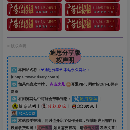
©
版权声明
迪思分享版
权声明
①
本网站名称：
❤迪思分享❤ 本站永久网址：
▶https://www.dsary.com◀
②
如果您喜欢本站，
点击这儿
开通VIP，同时按Ctrl+D保存
网页
③
在浏览网站中可能会帮助到您：
|
|
|
|
④
本站接受投稿，同时也开启了创作分成，投稿用户只需自行
设置收费即可！
点击查看
如果需要投稿，请
点击投稿
发布文章！