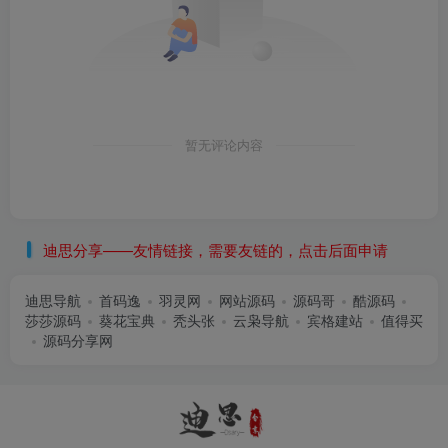
暂无评论内容
迪思分享——友情链接，需要友链的，点击后面申请
迪思导航
首码逸
羽灵网
网站源码
源码哥
酷源码
莎莎源码
葵花宝典
秃头张
云枭导航
宾格建站
值得买
源码分享网