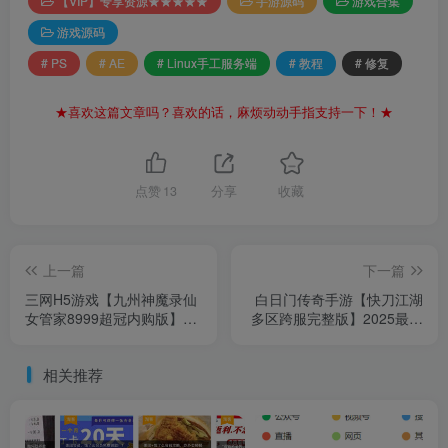
【VIP】专享资源★★★★★
手游源码
游戏合集
游戏源码
# PS
# AE
# Linux手工服务端
# 教程
# 修复
★喜欢这篇文章吗？喜欢的话，麻烦动动手指支持一下！★
点赞
13
分享
收藏
上一篇
下一篇
三网H5游戏【九州神魔录仙
白日门传奇手游【快刀江湖
女管家8999超冠内购版】
多区跨服完整版】2025最新
2025最新整理单机一键即玩
整理Win一键服务端+管理后
镜像端+Linux手工服务端+转
台+GM授权后台+教程【站
相关推荐
表工具+管理后台+GM加币
长亲测】
授权后台+教程【站长亲测】