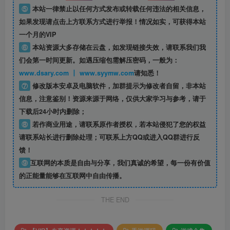
⑤
本站一律禁止以任何方式发布或转载任何违法的相关信息，
如果发现请点击上方联系方式进行举报！情况如实，可获得本站
一个月的VIP
⑥
本站资源大多存储在云盘，如发现链接失效，请联系我们我
们会第一时间更新。如遇压缩包需解压密码，一般为：
www.dsary.com 丨 www.syymw.com
请知悉！
⑦
修改版本安卓及电脑软件，加群提示为修改者自留，
非本站
信息
，注意鉴别！资源来源于网络，仅供大家学习与参考，请于
下载后24小时内删除；
⑧
若作商业用途，请联系原作者授权，若本站侵犯了您的权益
请联系站长进行删除处理；可联系上方QQ或进入QQ群进行反
馈！
⑨
互联网的本质是自由与分享，我们真诚的希望，每一份有价值
的正能量能够在互联网中自由传播。
THE END