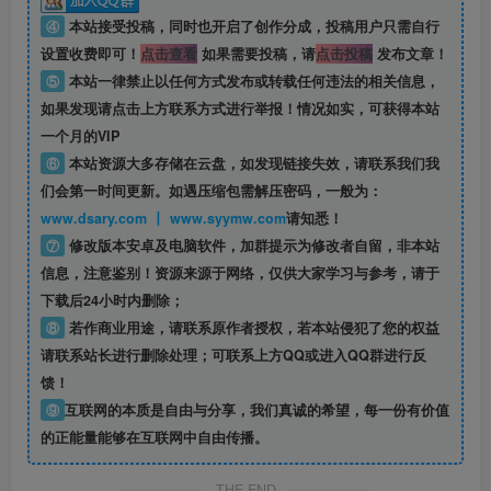
④
本站接受投稿，同时也开启了创作分成，投稿用户只需自行
设置收费即可！
点击查看
如果需要投稿，请
点击投稿
发布文章！
⑤
本站一律禁止以任何方式发布或转载任何违法的相关信息，
如果发现请点击上方联系方式进行举报！情况如实，可获得本站
一个月的VIP
⑥
本站资源大多存储在云盘，如发现链接失效，请联系我们我
们会第一时间更新。如遇压缩包需解压密码，一般为：
www.dsary.com 丨 www.syymw.com
请知悉！
⑦
修改版本安卓及电脑软件，加群提示为修改者自留，
非本站
信息
，注意鉴别！资源来源于网络，仅供大家学习与参考，请于
下载后24小时内删除；
⑧
若作商业用途，请联系原作者授权，若本站侵犯了您的权益
请联系站长进行删除处理；可联系上方QQ或进入QQ群进行反
馈！
⑨
互联网的本质是自由与分享，我们真诚的希望，每一份有价值
的正能量能够在互联网中自由传播。
THE END