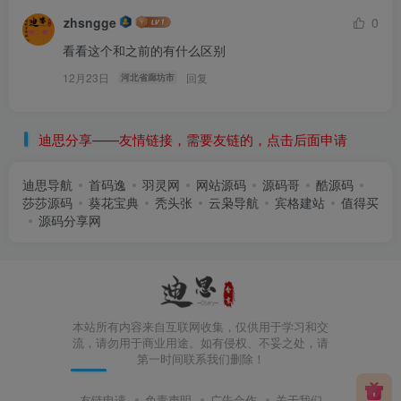
zhsngge
0
看看这个和之前的有什么区别
12月23日
回复
河北省廊坊市
迪思分享——友情链接，需要友链的，点击后面申请
迪思导航
首码逸
羽灵网
网站源码
源码哥
酷源码
莎莎源码
葵花宝典
秃头张
云枭导航
宾格建站
值得买
源码分享网
本站所有内容来自互联网收集，仅供用于学习和交
流，请勿用于商业用途。如有侵权、不妥之处，请
第一时间联系我们删除！
友链申请
免责声明
广告合作
关于我们