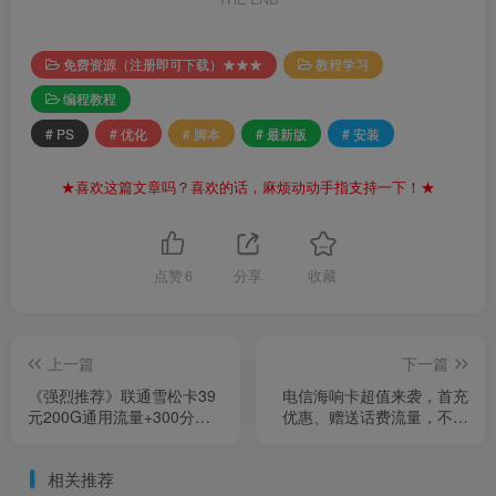
免费资源（注册即可下载）★★★
教程学习
编程教程
# PS
# 优化
# 脚本
# 最新版
# 安装
★喜欢这篇文章吗？喜欢的话，麻烦动动手指支持一下！★
点赞
6
分享
收藏
上一篇
下一篇
《强烈推荐》联通雪松卡39
电信海响卡超值来袭，首充
元200G通用流量+300分钟
优惠、赠送话费流量，不容
通话
错过！
相关推荐