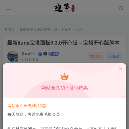
首页
免费资源（注册即可下载）★★★
正文
最新liunx宝塔面板9.3.0开心版 – 宝塔开心版脚本
月中行丶
关注
私信
4月3日更新
9
269
6
本站所有内容来自互联网收集，仅供学习和交流，请勿用于商业
用途。如有侵权、不妥之处，请第一时间联系我们删除！
Q群：
网站永久VIP限时特惠
网站永久VIP限时特惠
每天签到，可以免费兑换会员
此Linux脚本一点都没有加密，所有的代码都摆在那里，
现在只需要99元，可享受DS中级永久会员，人在站在！人走站