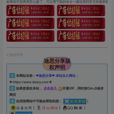
如果你不想再用开心版了，可以用下面的命令一键还原到官方的最新版本curl http:
©
版权声明
迪思分享版
权声明
①
本网站名称：
❤迪思分享❤ 本站永久网址：
▶https://www.dsary.com◀
②
如果您喜欢本站，
点击这儿
开通VIP，同时按Ctrl+D保存
网页
③
在浏览网站中可能会帮助到您：
|
|
|
|