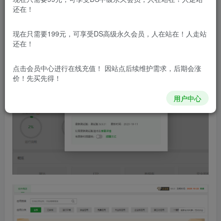
你们可以自己看看。它只是把官方脚本搬到了本地，一点都
还在！
没改过，所以放心地使用吧！这个脚本支持Centos 7、
现在只需要199元，可享受DS高级永久会员，人在站在！人走站
Debian、Ubuntu和Fedora等市面上大多数系统哦！
还在！
点击会员中心
进行在线充值！ 因站点后续维护需求，后期会涨
价！先买先得！
用户中心