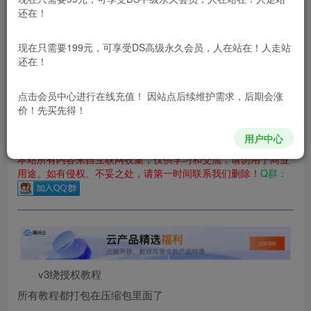
还在！
您当前未登录！建议登陆后购买，可保存购买订单
更新及时
极速下载
安全绿色
网盘下载
现在只需要199元，可享受DS高级永久会员，人在站在！人走站
还在！
本站付费资源为网络虚拟产品，由于网络资源具有极快的可复制性，一
本站内容分为：
登录回复下载，
积分下载，
RMB下载，
积分下
点击会员中心
进行在线充值！ 因站点后续维护需求，后期会涨
载及登录回复下载，都为
免费资源，
积分只需签到就可以获
价！先买先得！
得！
用户中心
本站所有内容来自互联网收集，仅供学习和交流，请勿用于商业
用途。如有侵权、不妥之处，请第一时间联系我们删除！
Q群：
v3绕授权教程
所有教程都打包在压缩包里面了