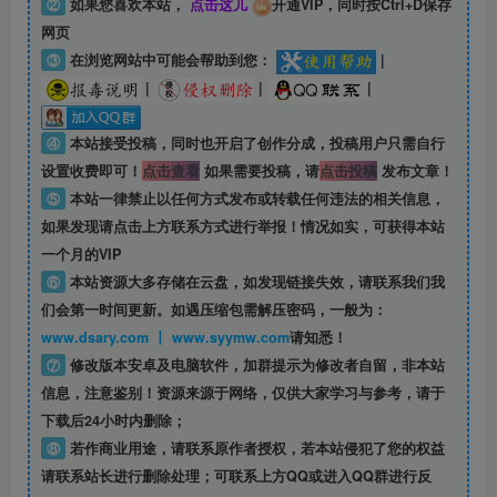
②
如果您喜欢本站，
点击这儿
开通VIP，同时按Ctrl+D保存
网页
③
在浏览网站中可能会帮助到您：
|
|
|
|
④
本站接受投稿，同时也开启了创作分成，投稿用户只需自行
设置收费即可！
点击查看
如果需要投稿，请
点击投稿
发布文章！
⑤
本站一律禁止以任何方式发布或转载任何违法的相关信息，
如果发现请点击上方联系方式进行举报！情况如实，可获得本站
一个月的VIP
⑥
本站资源大多存储在云盘，如发现链接失效，请联系我们我
们会第一时间更新。如遇压缩包需解压密码，一般为：
www.dsary.com 丨 www.syymw.com
请知悉！
⑦
修改版本安卓及电脑软件，加群提示为修改者自留，
非本站
信息
，注意鉴别！资源来源于网络，仅供大家学习与参考，请于
下载后24小时内删除；
⑧
若作商业用途，请联系原作者授权，若本站侵犯了您的权益
请联系站长进行删除处理；可联系上方QQ或进入QQ群进行反