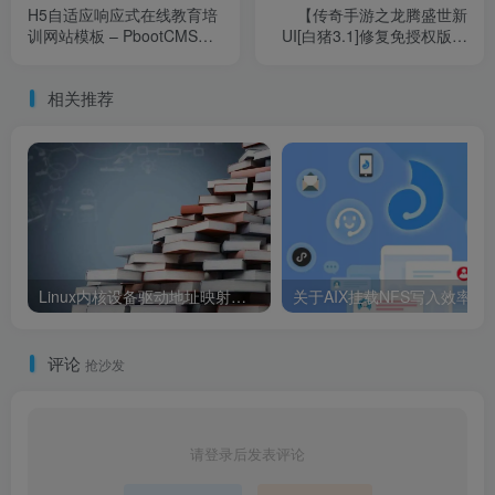
H5自适应响应式在线教育培
【传奇手游之龙腾盛世新
训网站模板 – PbootCMS教
UI[白猪3.1]修复免授权版】
育培训机构源码下载
经典三职业复古特色战神引
擎传奇手游-2024年12月10
相关推荐
日最新打包Win服务端源码
视频架设教程-新版GM多功
能网页授权物品后台-GM直
冲网页后台-安卓苹果IOS双
端版本！
Linux内核设备驱动地址映射笔记整理
关于AIX挂载NFS
评论
抢沙发
请登录后发表评论