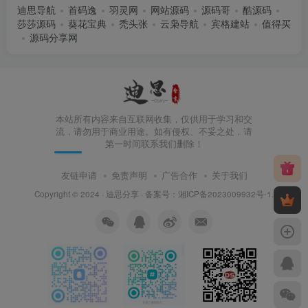
迪思导航
首码逸
羽灵网
网站源码
源码哥
酷源码
莎莎源码
葵花宝典
秃头张
云枭导航
宾格建站
值得买
源码分享网
本站所有内容来自互联网收集，仅供用于学习和交
流，请勿用于商业用途。如有侵权、不妥之处，请
第一时间联系我们删除！
友链申请
免责声明
广告合作
关于我们
Copyright © 2024 ·
迪思分享
· 备案号：
湘ICP备2023009932号-1
.