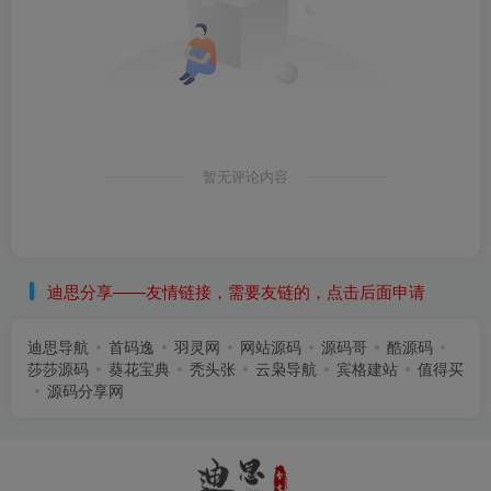
暂无评论内容
迪思分享——友情链接，需要友链的，点击后面申请
迪思导航
首码逸
羽灵网
网站源码
源码哥
酷源码
莎莎源码
葵花宝典
秃头张
云枭导航
宾格建站
值得买
源码分享网