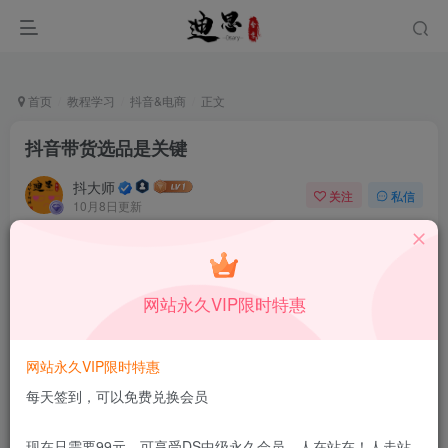
首页
教程学习
抖音&电商
正文
抖音带货选品是关键
抖大师
关注
私信
10月8日更新
0
195
7
本站所有内容来自互联网收集，仅供学习和交流，请勿用于商业
用途。如有侵权、不妥之处，请第一时间联系我们删除！
Q群：
网站永久VIP限时特惠
网站永久VIP限时特惠
每天签到，可以免费兑换会员
做抖音带货首先需要定位自己的账号类目，然后就是选
现在只需要99元，可享受DS中级永久会员，人在站在！人走站