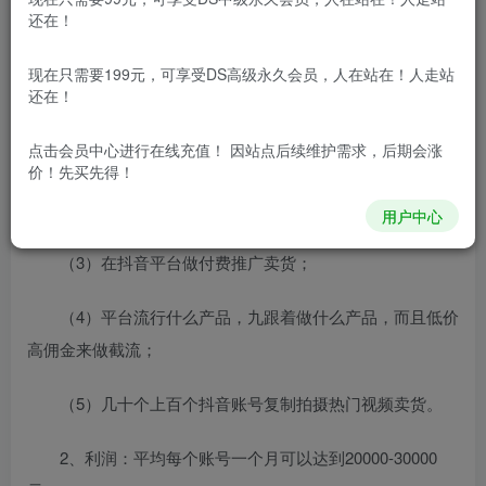
品，这个很重要，很重要，很重要。接下来就是日常运营等
还在！
等一系列的操作细节，我这边做了详细的总结，具体如下。
现在只需要199元，可享受DS高级永久会员，人在站在！人走站
还在！
1、抖音带货赚钱模式
点击会员中心
进行在线充值！ 因站点后续维护需求，后期会涨
（1）拍摄多个短视频同时在几十个账号发布；
价！先买先得！
（2）把流量导入到自己的网店或者官网等；
用户中心
（3）在抖音平台做付费推广卖货；
（4）平台流行什么产品，九跟着做什么产品，而且低价
高佣金来做截流；
（5）几十个上百个抖音账号复制拍摄热门视频卖货。
2、利润：平均每个账号一个月可以达到20000-30000