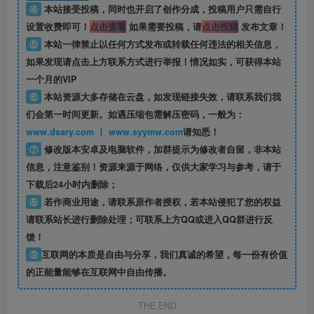
④
本站接受投稿，同时也开启了创作分成，投稿用户只需自行
设置收费即可！
点击查看
如果需要投稿，请
点击投稿
发布文章！
⑤
本站一律禁止以任何方式发布或转载任何违法的相关信息，
如果发现请点击上方联系方式进行举报！情况如实，可获得本站
一个月的VIP
⑥
本站资源大多存储在云盘，如发现链接失效，请联系我们我
们会第一时间更新。如遇压缩包需解压密码，一般为：
www.dsary.com 丨 www.syymw.com
请知悉！
⑦
修改版本安卓及电脑软件，加群提示为修改者自留，
非本站
信息
，注意鉴别！资源来源于网络，仅供大家学习与参考，请于
下载后24小时内删除；
⑧
若作商业用途，请联系原作者授权，若本站侵犯了您的权益
请联系站长进行删除处理；可联系上方QQ或进入QQ群进行反
馈！
⑨
互联网的本质是自由与分享，我们真诚的希望，每一份有价值
的正能量能够在互联网中自由传播。
THE END