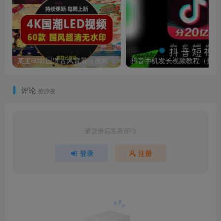
某宝60款国潮古风背景（视频背景动态素材）无水印
抖
评论
抢沙发
请登录后发表评论
登录
注册