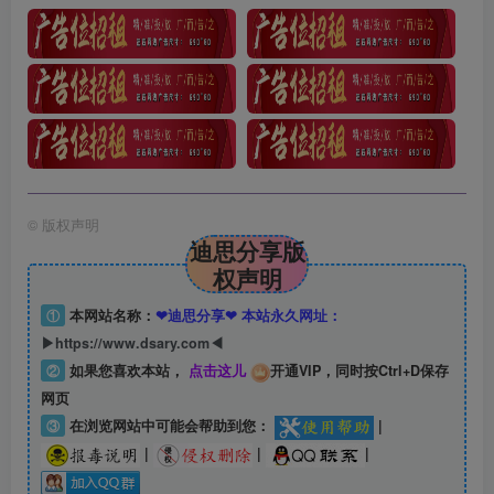
©
版权声明
迪思分享版
权声明
①
本网站名称：
❤迪思分享❤ 本站永久网址：
▶https://www.dsary.com◀
②
如果您喜欢本站，
点击这儿
开通VIP，同时按Ctrl+D保存
网页
③
在浏览网站中可能会帮助到您：
|
|
|
|