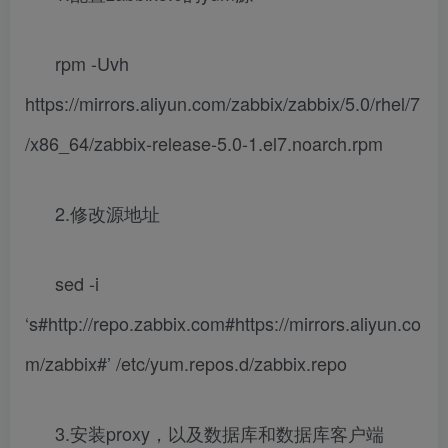
rpm -Uvh
https://mirrors.aliyun.com/zabbix/zabbix/5.0/rhel/7
/x86_64/zabbix-release-5.0-1.el7.noarch.rpm
2.修改源地址
sed -i
‘s#http://repo.zabbix.com#https://mirrors.aliyun.co
m/zabbix#’ /etc/yum.repos.d/zabbix.repo
3.安装proxy，以及数据库和数据库客户端