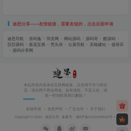
迪思分享——友情链接，需要友链的，点击后面申请
迪思导航
首码逸
羽灵网
网站源码
源码哥
酷源码
莎莎源码
葵花宝典
秃头张
云枭导航
宾格建站
值得买
源码分享网
本站所有内容来自互联网收集，仅供用于学习和交
流，请勿用于商业用途。如有侵权、不妥之处，请
第一时间联系我们删除！
友链申请
免责声明
广告合作
关于我们
Copyright © 2024 ·
迪思分享
· 备案号：
湘ICP备2023009932号-1
.