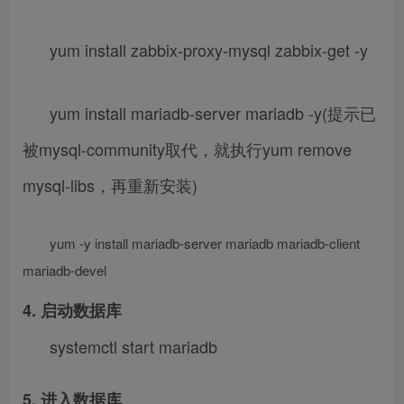
yum install zabbix-proxy-mysql zabbix-get -y
yum install mariadb-server mariadb -y(提示已
被mysql-community取代，就执行yum remove
mysql-libs，再重新安装)
yum -y install mariadb-server mariadb mariadb-client
mariadb-devel
4. 启动数据库
systemctl start mariadb
5. 进入数据库