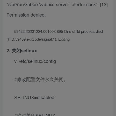
“/var/run/zabbix/zabbix_server_alerter.sock”: [13]
Permission denied.
59422:20201224:001003.895 One child process died
(PID:59459,exitcode/signal:1). Exiting
2. 关闭selinux
vi /etc/selinux/config
#修改配置文件永久关闭。
SELINUX=disabled
#临时关闭SELINUX