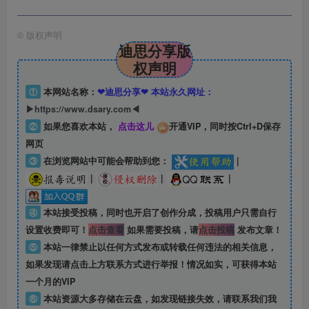
©
版权声明
迪思分享版
权声明
①
本网站名称：
❤迪思分享❤ 本站永久网址：
▶https://www.dsary.com◀
②
如果您喜欢本站，
点击这儿
开通VIP，同时按Ctrl+D保存
网页
③
在浏览网站中可能会帮助到您：
|
|
|
|
④
本站接受投稿，同时也开启了创作分成，投稿用户只需自行
设置收费即可！
点击查看
如果需要投稿，请
点击投稿
发布文章！
⑤
本站一律禁止以任何方式发布或转载任何违法的相关信息，
如果发现请点击上方联系方式进行举报！情况如实，可获得本站
一个月的VIP
⑥
本站资源大多存储在云盘，如发现链接失效，请联系我们我