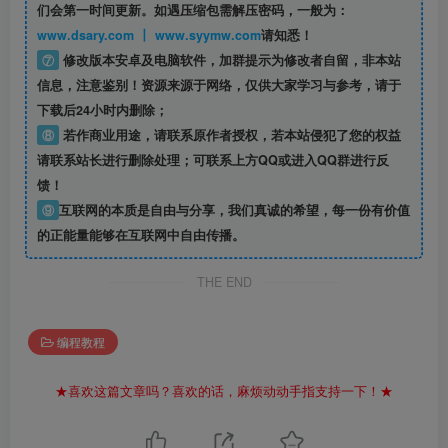
们会第一时间更新。如遇压缩包需解压密码，一般为：
www.dsary.com 丨 www.syymw.com
请知悉！
⑦
修改版本安卓及电脑软件，加群提示为修改者自留，
非本站
信息
，注意鉴别！资源来源于网络，仅供大家学习与参考，请于
下载后24小时内删除；
⑧
若作商业用途，请联系原作者授权，若本站侵犯了您的权益
请联系站长进行删除处理；可联系上方QQ或进入QQ群进行反
馈！
⑨
互联网的本质是自由与分享，我们真诚的希望，每一份有价值
的正能量能够在互联网中自由传播。
THE END
编程教程
★喜欢这篇文章吗？喜欢的话，麻烦动动手指支持一下！★