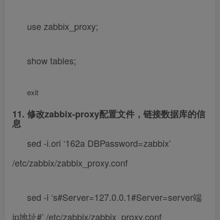
use zabbix_proxy;
show tables;
exit
11. 修改zabbix-proxy配置文件，链接数据库的信
息
sed -i.ori ‘162a DBPassword=zabbix’
/etc/zabbix/zabbix_proxy.conf
sed -i ‘s#Server=127.0.0.1#Server=server端
ip地址#’ /etc/zabbix/zabbix_proxy.conf