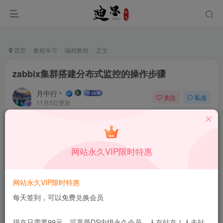
首页
教程学习
编程教程
正文
zabbix集群搭建分布式监控的操作步骤
月中行丶
关注
私信
11月5日更新
0
47
6
本站所有内容来自互联网收集，仅供学习和交流，请勿用于商业
用途。如有侵权、不妥之处，请第一时间联系我们删除！
Q群：
网站永久VIP限时特惠
网站永久VIP限时特惠
每天签到，可以免费兑换会员
免费资源网 – https://freexyz.cn/
现在只需要99元，可享受DS中级永久会员，人在站在！人走站