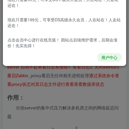
还在！
目录
作用：
环境准备：
操作步骤：
1.关闭某些设置
2.server服务端无需变动，继续运行
3.配置代理服务器
4. 启动
现在只需要199元，可享受DS高级永久会员，人在站在！人走站
数据库
5. 进入数据库
6. 创建
数据表
7. 授予所有的权限
8. 刷新
还在！
mysql权限
9. 导入zabbix_proxy数据库信息
10. 查看数据是否
点击会员中心
进行在线充值！ 因站点后续维护需求，后期会涨
成功导入，看到有很有数据表即为成功
11. 修改zabbix-proxy
价！先买先得！
配置文件，链接数
据库的信息
12. 检查代理服务器配置文件
用户中心
13. 重启服务器
14. 启动代理服务器
设置开机自启
zabbix-
server 启动不起来看日志有报错
1. 查看日志
2. 关闭selinux
3.
重启
Zabbi
x_proxy重启无任何相关进程处理
通过系统命令查
看proxy状态
对其日志文件进行查看
查看数据库状态
作用：
分担server的集中式压力解决多机房之间的网络延迟问
题