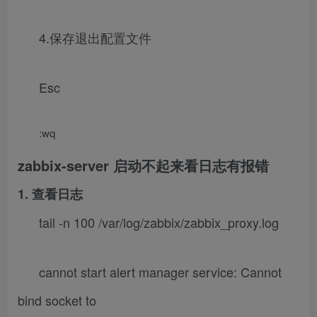
4.保存退出配置文件
Esc
:wq
zabbix-server 启动不起来看日志有报错
1. 查看日志
tail -n 100 /var/log/zabbix/zabbix_proxy.log
cannot start alert manager service: Cannot
bind socket to