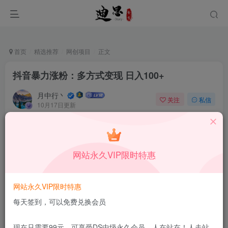
首页
精选推荐
网创项目
正文
抖音暴力涨粉：多方式变现 日入100+
月中行丶
关注
私信
10月17日更新
0
36
8
付费资源
已售 139
抖音暴力涨粉：多方式变现 日入100+
网站永久VIP限时特惠
此内容为付费资源，请付费后查看
10
积分
网站永久VIP限时特惠
5
免费
DS中级会员
DS高级会员
每天签到，可以免费兑换会员
登录购买
现在只需要99元，可享受DS中级永久会员，人在站在！人走站