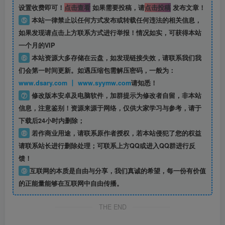
设置收费即可！
点击查看
如果需要投稿，请
点击投稿
发布文章！
⑤
本站一律禁止以任何方式发布或转载任何违法的相关信息，
如果发现请点击上方联系方式进行举报！情况如实，可获得本站
一个月的VIP
⑥
本站资源大多存储在云盘，如发现链接失效，请联系我们我
们会第一时间更新。如遇压缩包需解压密码，一般为：
www.dsary.com 丨 www.syymw.com
请知悉！
⑦
修改版本安卓及电脑软件，加群提示为修改者自留，
非本站
信息
，注意鉴别！资源来源于网络，仅供大家学习与参考，请于
下载后24小时内删除；
⑧
若作商业用途，请联系原作者授权，若本站侵犯了您的权益
请联系站长进行删除处理；可联系上方QQ或进入QQ群进行反
馈！
⑨
互联网的本质是自由与分享，我们真诚的希望，每一份有价值
的正能量能够在互联网中自由传播。
THE END