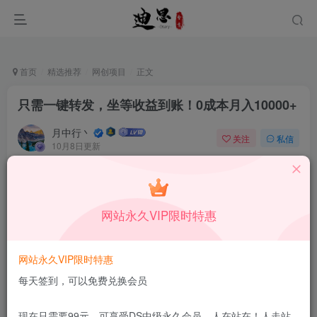
首页
精选推荐
网创项目
正文
只需一键转发，坐等收益到账！0成本月入10000+
月中行丶
关注
私信
10月8日更新
0
60
5
付费资源
已售 85
只需一键转发，坐等收益到账！0成本月入10000+
网站永久VIP限时特惠
此内容为付费资源，请付费后查看
1.99
限时特惠
199
￥
￥
网站永久VIP限时特惠
免费
免费
DS中级会员
DS高级会员
每天签到，可以免费兑换会员
立即购买
现在只需要99元，可享受DS中级永久会员，人在站在！人走站