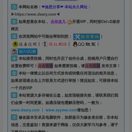
①
本网站名称：
❤迪思分享❤ 本站永久网址：
▶https://www.dsary.com◀
②
如果您喜欢本站，
点击这儿
开通VIP，同时按Ctrl+D保存
网页
③
在浏览网站中可能会帮助到您：
|
|
|
|
④
本站接受投稿，同时也开启了创作分成，投稿用户只需自行
设置收费即可！
点击查看
如果需要投稿，请
点击投稿
发布文章！
⑤
本站一律禁止以任何方式发布或转载任何违法的相关信息，
如果发现请点击上方联系方式进行举报！情况如实，可获得本站
一个月的VIP
⑥
本站资源大多存储在云盘，如发现链接失效，请联系我们我
们会第一时间更新。如遇压缩包需解压密码，一般为：
www.dsary.com 丨 www.syymw.com
请知悉！
⑦
修改版本安卓及电脑软件，加群提示为修改者自留，
非本站
信息
，注意鉴别！资源来源于网络，仅供大家学习与参考，请于