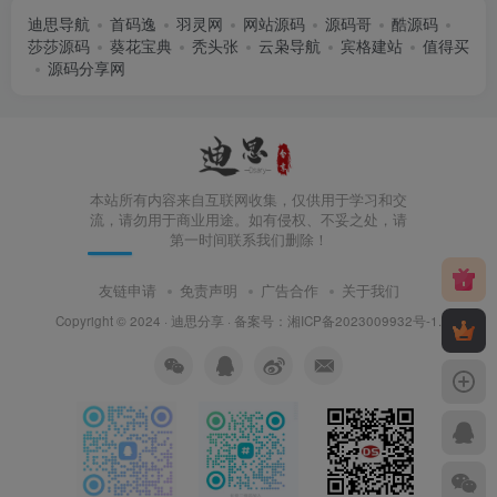
迪思导航
首码逸
羽灵网
网站源码
源码哥
酷源码
莎莎源码
葵花宝典
秃头张
云枭导航
宾格建站
值得买
源码分享网
本站所有内容来自互联网收集，仅供用于学习和交
流，请勿用于商业用途。如有侵权、不妥之处，请
第一时间联系我们删除！
友链申请
免责声明
广告合作
关于我们
Copyright © 2024 ·
迪思分享
· 备案号：
湘ICP备2023009932号-1
.