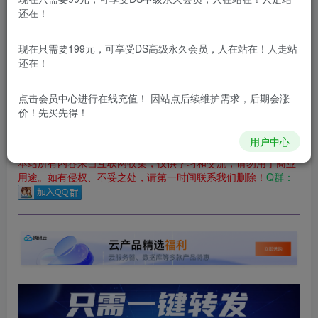
还在！
您当前未登录！建议登陆后购买，可保存购买订单
更新及时
极速下载
安全绿色
网盘下载
现在只需要199元，可享受DS高级永久会员，人在站在！人走站
还在！
本站付费资源为网络虚拟产品，由于网络资源具有极快的可复制性，一
本站内容分为：
登录回复下载，
积分下载，
RMB下载，
积分下
点击会员中心
进行在线充值！ 因站点后续维护需求，后期会涨
载及登录回复下载，都为
免费资源，
积分只需签到就可以获
价！先买先得！
得！
用户中心
本站所有内容来自互联网收集，仅供学习和交流，请勿用于商业
用途。如有侵权、不妥之处，请第一时间联系我们删除！
Q群：