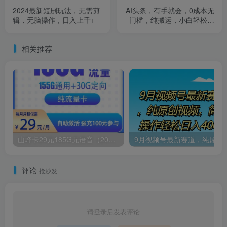
2024最新短剧玩法，无需剪
AI头条，有手就会，0成本无
辑，无脑操作，日入上千+
门槛，纯搬运，小白轻松日
入500＋
相关推荐
山峰卡29元185G无语音（20年套餐）
9月视频号最新赛道，纯原创视
评论
抢沙发
请登录后发表评论