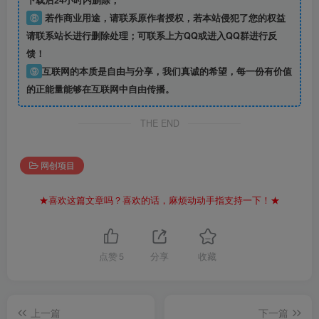
下载后24小时内删除；
⑧
若作商业用途，请联系原作者授权，若本站侵犯了您的权益
请联系站长进行删除处理；可联系上方QQ或进入QQ群进行反
馈！
⑨
互联网的本质是自由与分享，我们真诚的希望，每一份有价值
的正能量能够在互联网中自由传播。
THE END
网创项目
★喜欢这篇文章吗？喜欢的话，麻烦动动手指支持一下！★
点赞
5
分享
收藏
上一篇
下一篇