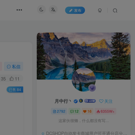
发布
私信
35
11
已售 84
月中行丶
关注
2792
12
16
6355W+
这家伙很懒，什么都没有写...
DCSHOP自动发卡商城用户可开通分店分销，支持实物发货，自带博客功能