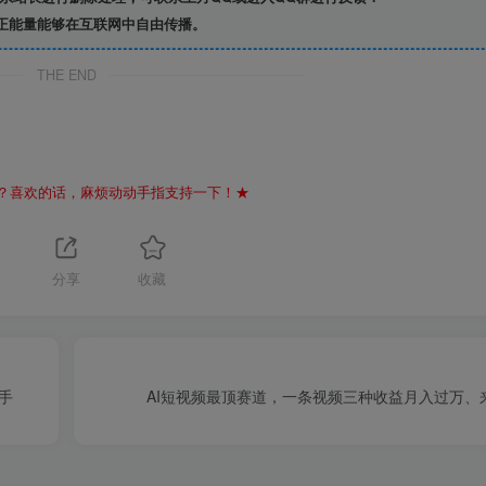
正能量能够在互联网中自由传播。
THE END
？喜欢的话，麻烦动动手指支持一下！★
1
分享
收藏
上手
AI短视频最顶赛道，一条视频三种收益月入过万、