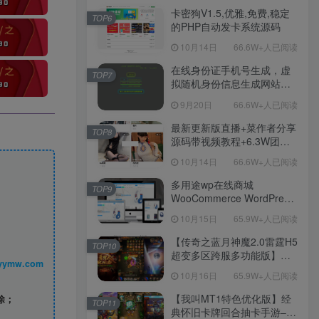
程！
卡密狗V1.5,优雅,免费,稳定
TOP6
的PHP自动发卡系统源码
10月14日
66.6W+人已阅读
在线身份证手机号生成，虚
TOP7
拟随机身份信息生成网站源
码
9月20日
66.6W+人已阅读
最新更新版直播+菜作者分享
TOP8
源码带视频教程+6.3W团购
新后台带游戏设置版本源码
10月14日
66.6W+人已阅读
【源码+教程】
多用途wp在线商城
TOP9
WooCommerce WordPress
主题
10月15日
65.9W+人已阅读
【传奇之蓝月神魔2.0雷霆H5
TOP10
超变多区跨服多功能版】三
丨 www.syymw.com
网H5全网通传奇手游-最新整
10月16日
65.9W+人已阅读
理单机一键即玩镜像端-打包
Linux服务端源码-视频架设
【我叫MT1特色优化版】经
除；
TOP11
教程
典怀旧卡牌回合抽卡手游–打