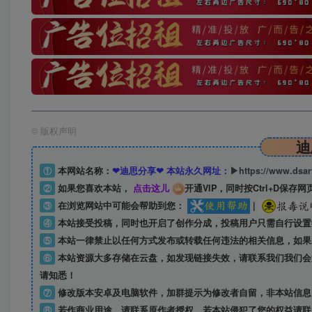
©
版权声明
迪
①
本网站名称：
❤迪思分享❤ 本站永久网址：
▶https://www.dsa
②
如果您喜欢本站，
点击这儿
开通VIP，同时按Ctrl+D保存网
③
在浏览网站中可能会帮助到您：
|
④
本站接受投稿，同时也开启了创作分成，投稿用户只需自行设置
⑤
本站一律禁止以任何方式发布或转载任何违法的相关信息，如果
⑥
本站资源大多存储在云盘，如发现链接失效，请联系我们我们会
请知悉！
⑦
修改版本安卓及电脑软件，加群提示为修改者自留，
非本站信息
⑧
若作商业用途，请联系原作者授权，若本站侵犯了您的权益请联