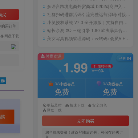
多语言跨境电商外贸商城-b2b2c|商户入驻|随机物流|信用分|平台代发
社群扫码进群活码引流完整运营源码/对接免签约支付接口/推广正常绑定下级
购买
小笑授权系统 V7.3 全开源版｜支持自由二次开发
存购买订单
站长亲测 XO 三端引擎 1.80 武夷暴风合击复古传奇手游服务端 魔神领域盘古圣地降魔天堂
网盘下载
美女写真视频管理源码：云转码+会员VIP系统，一键采集+代理系统全支持
付费资源
已售 84
1.99
限时特惠
199
￥
￥
DS中级会员
DS高级会员
免费
免费
更新及时
极速下载
安全绿色
网盘下载
立即购买
您当前未登录！建议登陆后购买，可保存购买订
单