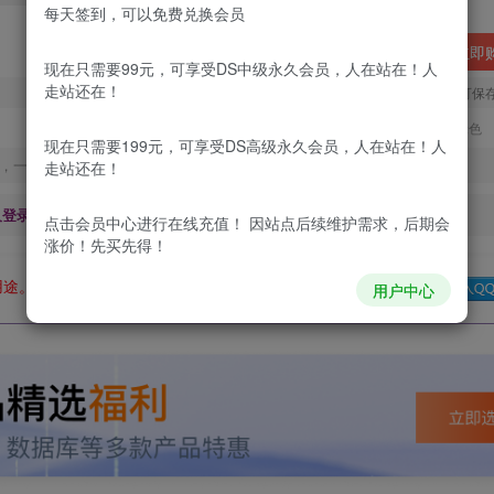
每天签到，可以免费兑换会员
立即
现在只需要99元，可享受DS中级永久会员，人在站在！人
走站还在！
您当前未登录！建议登陆后购买，可保
更新及时
极速下载
安全绿色
现在只需要199元，可享受DS高级永久会员，人在站在！人
，一经出售不予退款，购买如有疑问请及时联系站长QQ：
走站还在！
及登录回复下载，都为
免费资源，
积分只需签到就可以获得！
点击会员中心
进行在线充值！ 因站点后续维护需求，后期会
涨价！先买先得！
用途。如有侵权、不妥之处，请第一时间联系我们删除！
Q群：
用户中心