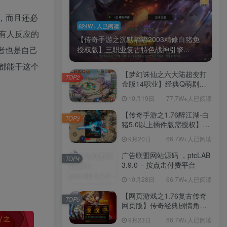
，而且还必
624W+人已阅读
有人反应的
【传奇手游之沉默嘟嘟2003精修白猪免
者也是自己
授权版】三职业复古特色战神引擎...
都能干这个
【梦幻诛仙之六大陆超变打
TOP2
金版14职业】经典Q萌剧情
回合手游-一键镜像-打包
10月19日
77.7W+人已阅读
Linux服务端源码视频架设教
程-新版多功能GM网页后台
【传奇手游之1.76醉江湖-白
TOP3
工具-安卓苹果IOS双端版
猪5.0以上插件版需授权】三
本！
职业复古特色战神引擎传奇
9月20日
66.7W+人已阅读
手游-Win服务端源码视频架
设教程-新版GM多功能网页
广告联盟网站源码 ，ptcLAB
TOP4
授权物品后台-九层妖塔-法宠
3.9.0 – 按点击付费平台
系统-历练殿堂-尸家重地-GM
10月28日
66.7W+人已阅读
直冲网页后台-安卓苹果IOS
双端版本！
【网页游戏之1.76复古传奇
TOP5
网页版】传奇经典剧情角色
扮演网页游戏-一键单机-打包
9月23日
66.7W+人已阅读
Win服务端源码视频架设教