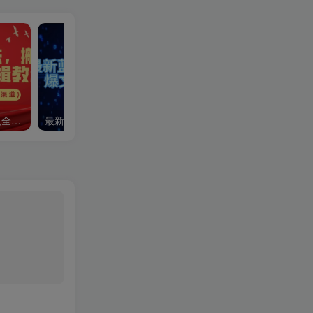
最新短剧推广玩法，搬运及全套原创剪辑教程(附完整渠道)，小白轻松日入2000+
最新蓝海项目小绿书带货，爆文10w＋，收益1000＋，早入局早获益！！
大眼独家打假揭秘