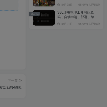
包Linux服务端源码视频架设
10月28日
65.9W+人已阅读
教程-多功能GM后台工具-网
页注册-安卓版本！
SSL证书管理工具网站源
TOP12
码，自动申请、部署、续期
网站证书
10月21日
65.9W+人已阅读
下一篇
来实现逆风翻盘