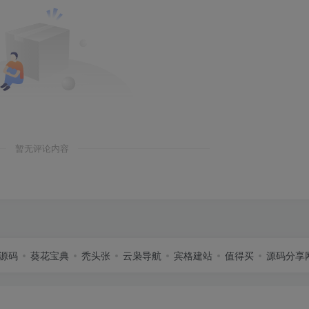
暂无评论内容
源码
葵花宝典
秃头张
云枭导航
宾格建站
值得买
源码分享