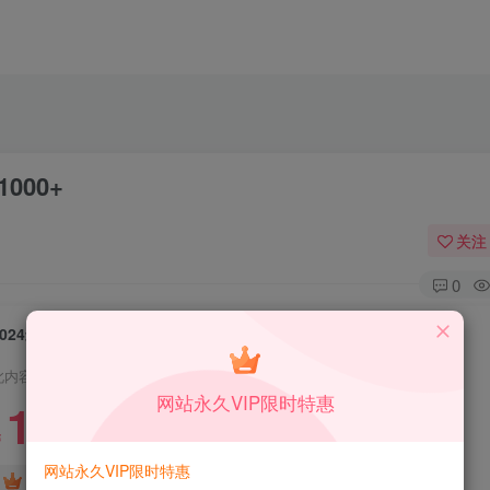
000+
关注
0
2024最新违章拍照双模式玩法，实操日入1000+
此内容为付费资源，请付费后查看
网站永久VIP限时特惠
1.99
限时特惠
199
￥
￥
网站永久VIP限时特惠
免费
免费
DS中级会员
DS高级会员