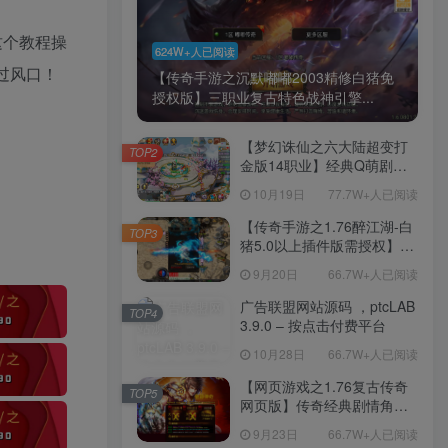
这个教程操
624W+人已阅读
过风口！
【传奇手游之沉默嘟嘟2003精修白猪免
授权版】三职业复古特色战神引擎...
【梦幻诛仙之六大陆超变打
TOP2
金版14职业】经典Q萌剧情
回合手游-一键镜像-打包
10月19日
77.7W+人已阅读
Linux服务端源码视频架设教
程-新版多功能GM网页后台
【传奇手游之1.76醉江湖-白
TOP3
工具-安卓苹果IOS双端版
猪5.0以上插件版需授权】三
本！
职业复古特色战神引擎传奇
9月20日
66.7W+人已阅读
手游-Win服务端源码视频架
设教程-新版GM多功能网页
广告联盟网站源码 ，ptcLAB
TOP4
授权物品后台-九层妖塔-法宠
3.9.0 – 按点击付费平台
系统-历练殿堂-尸家重地-GM
10月28日
66.7W+人已阅读
直冲网页后台-安卓苹果IOS
双端版本！
【网页游戏之1.76复古传奇
TOP5
网页版】传奇经典剧情角色
扮演网页游戏-一键单机-打包
9月23日
66.7W+人已阅读
Win服务端源码视频架设教