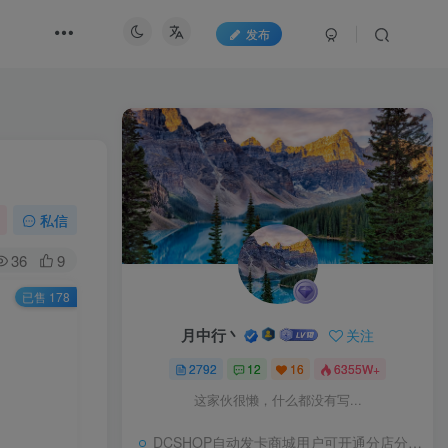
发布
私信
36
9
已售 178
！
月中行丶
关注
2792
12
16
6355W+
这家伙很懒，什么都没有写...
DCSHOP自动发卡商城用户可开通分店分销，支持实物发货，自带博客功能