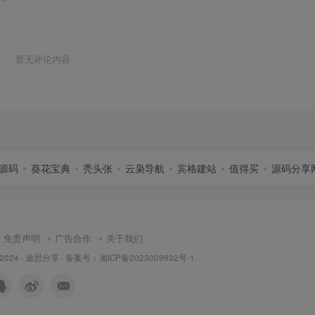
暂无评论内容
源码
葵花宝典
秃头张
云枭导航
宾格建站
值得买
源码分享
免责声明
广告合作
关于我们
 2024 ·
迪思分享
· 备案号：
湘ICP备2023009932号-1
.