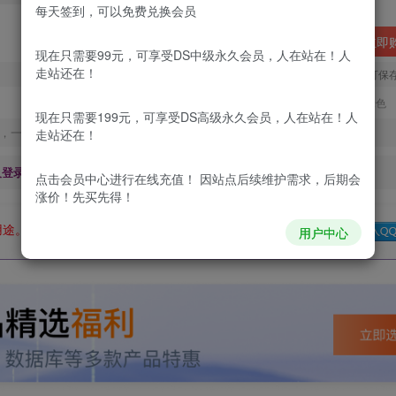
每天签到，可以免费兑换会员
立即
现在只需要99元，可享受DS中级永久会员，人在站在！人
走站还在！
您当前未登录！建议登陆后购买，可保
更新及时
极速下载
安全绿色
现在只需要199元，可享受DS高级永久会员，人在站在！人
，一经出售不予退款，购买如有疑问请及时联系站长QQ：
走站还在！
及登录回复下载，都为
免费资源，
积分只需签到就可以获得！
点击会员中心
进行在线充值！ 因站点后续维护需求，后期会
涨价！先买先得！
用途。如有侵权、不妥之处，请第一时间联系我们删除！
Q群：
用户中心