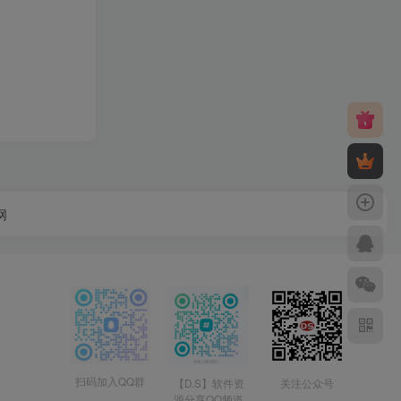
网
扫码加入QQ群
【D.S】软件资
关注公众号
源分享QQ频道