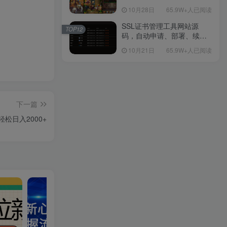
包Linux服务端源码视频架设
10月28日
65.9W+人已阅读
教程-多功能GM后台工具-网
页注册-安卓版本！
SSL证书管理工具网站源
TOP12
码，自动申请、部署、续期
网站证书
10月21日
65.9W+人已阅读
下一篇
松日入2000+