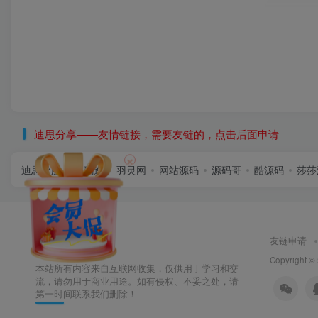
迪思分享——友情链接，需要友链的，点击后面申请
×
迪思导航
首码逸
羽灵网
网站源码
源码哥
酷源码
莎莎
友链申请
Copyright ©
本站所有内容来自互联网收集，仅供用于学习和交
流，请勿用于商业用途。如有侵权、不妥之处，请
第一时间联系我们删除！