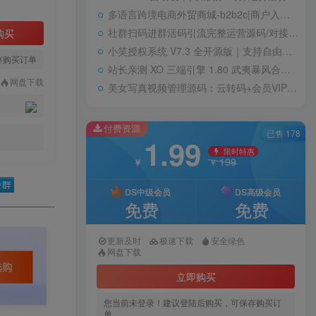
多语言跨境电商外贸商城-b2b2c|商户入驻|随机物流|信用分|平台代发
社群扫码进群活码引流完整运营源码/对接免签约支付接口/推广正常绑定下级
购买
小笑授权系统 V7.3 全开源版｜支持自由二次开发
存购买订单
站长亲测 XO 三端引擎 1.80 武夷暴风合击复古传奇手游服务端 魔神领域盘古圣地降魔天堂
网盘下载
美女写真视频管理源码：云转码+会员VIP系统，一键采集+代理系统全支持
付费资源
已售 178
1.99
限时特惠
199
￥
￥
DS中级会员
DS高级会员
免费
免费
更新及时
极速下载
安全绿色
网盘下载
立即购买
您当前未登录！建议登陆后购买，可保存购买订
单