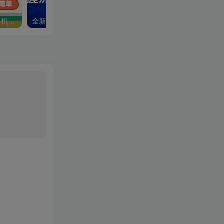
短剧自撸拉新项目，一部手机每天轻松180元，多手机多收益
全新心理学情感抖音赛道，掌握流量密码日入1500+