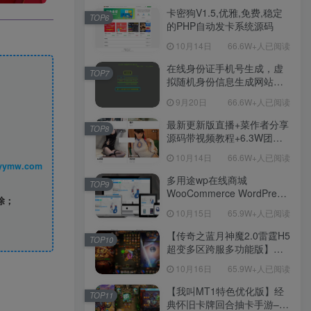
程！
卡密狗V1.5,优雅,免费,稳定
TOP6
的PHP自动发卡系统源码
10月14日
66.6W+人已阅读
在线身份证手机号生成，虚
TOP7
拟随机身份信息生成网站源
码
9月20日
66.6W+人已阅读
最新更新版直播+菜作者分享
TOP8
源码带视频教程+6.3W团购
新后台带游戏设置版本源码
10月14日
66.6W+人已阅读
【源码+教程】
丨 www.syymw.com
多用途wp在线商城
TOP9
WooCommerce WordPress
除；
主题
10月15日
65.9W+人已阅读
【传奇之蓝月神魔2.0雷霆H5
TOP10
超变多区跨服多功能版】三
网H5全网通传奇手游-最新整
10月16日
65.9W+人已阅读
理单机一键即玩镜像端-打包
Linux服务端源码-视频架设
【我叫MT1特色优化版】经
TOP11
教程
典怀旧卡牌回合抽卡手游–打