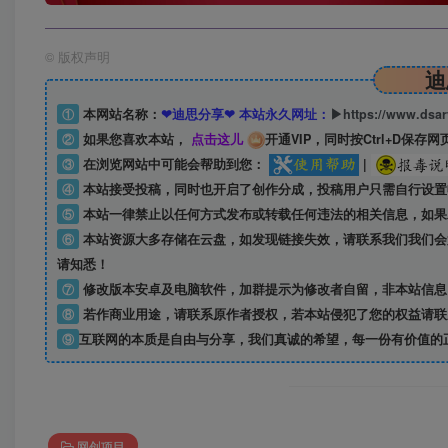
©
版权声明
迪
①
本网站名称：
❤迪思分享❤ 本站永久网址：
▶https://www.dsa
②
如果您喜欢本站，
点击这儿
开通VIP，同时按Ctrl+D保存网
③
在浏览网站中可能会帮助到您：
|
④
本站接受投稿，同时也开启了创作分成，投稿用户只需自行设置
⑤
本站一律禁止以任何方式发布或转载任何违法的相关信息，如果
⑥
本站资源大多存储在云盘，如发现链接失效，请联系我们我们会
请知悉！
⑦
修改版本安卓及电脑软件，加群提示为修改者自留，
非本站信息
⑧
若作商业用途，请联系原作者授权，若本站侵犯了您的权益请联
⑨
互联网的本质是自由与分享，我们真诚的希望，每一份有价值的
网创项目