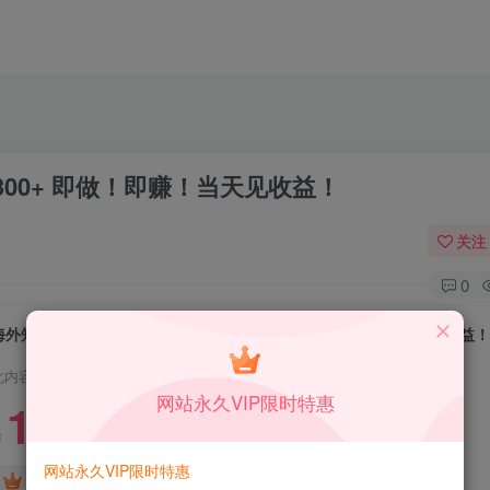
300+ 即做！即赚！当天见收益！
关注
0
海外知名游戏打金无脑搬砖单机收益200-300+ 即做！即赚！当天见收益
此内容为付费资源，请付费后查看
网站永久VIP限时特惠
1.99
限时特惠
199
￥
￥
网站永久VIP限时特惠
免费
免费
DS中级会员
DS高级会员