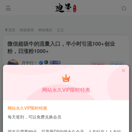
首页
精选推荐
网创项目
正文
微信超级牛的流量入口，半小时引流100+创业
粉，日涨粉1000+
月中行丶
关注
私信
10月9日更新
0
41
15
付费资源
已售 108
网站永久VIP限时特惠
微信超级牛的流量入口，半小时引流100+创业粉，日涨粉1000+
此内容为付费资源，请付费后查看
1.99
网站永久VIP限时特惠
限时特惠
199
￥
￥
每天签到，可以免费兑换会员
免费
免费
DS中级会员
DS高级会员
现在只需要99元，可享受DS中级永久会员，人在站在！人走站