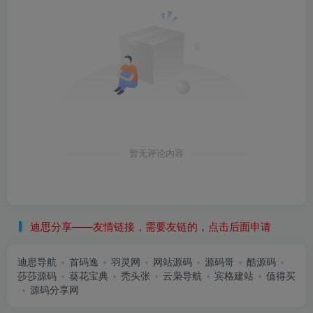
暂无评论内容
迪思分享——友情链接，需要友链的，点击后面申请
迪思导航
首码逸
羽灵网
网站源码
源码哥
酷源码
莎莎源码
葵花宝典
秃头张
云枭导航
宾格建站
值得买
源码分享网