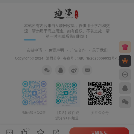
本站所有内容来自互联网收集，仅供用于学习和交
流，请勿用于商业用途。如有侵权、不妥之处，请
第一时间联系我们删除！
友链申请
免责声明
广告合作
关于我们
Copyright © 2024 ·
迪思分享
· 备案号：
湘ICP备2023009932号-1
.
扫码加入QQ群
【D.S】软件资
关注公众号
源分享QQ频道
15
立即购买