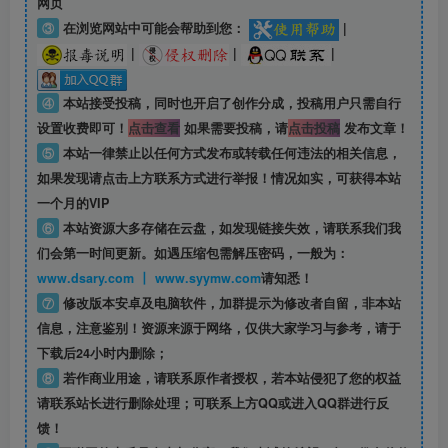
网页
③
在浏览网站中可能会帮助到您：
|
|
|
|
④
本站接受投稿，同时也开启了创作分成，投稿用户只需自行
设置收费即可！
点击查看
如果需要投稿，请
点击投稿
发布文章！
⑤
本站一律禁止以任何方式发布或转载任何违法的相关信息，
如果发现请点击上方联系方式进行举报！情况如实，可获得本站
一个月的VIP
⑥
本站资源大多存储在云盘，如发现链接失效，请联系我们我
们会第一时间更新。如遇压缩包需解压密码，一般为：
www.dsary.com 丨 www.syymw.com
请知悉！
⑦
修改版本安卓及电脑软件，加群提示为修改者自留，
非本站
信息
，注意鉴别！资源来源于网络，仅供大家学习与参考，请于
下载后24小时内删除；
⑧
若作商业用途，请联系原作者授权，若本站侵犯了您的权益
请联系站长进行删除处理；可联系上方QQ或进入QQ群进行反
馈！