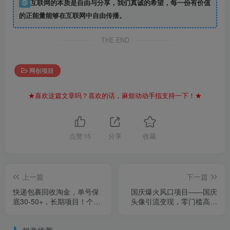
⑨
互联网的本质是自由与分享，我们真诚的希望，每一份有价值
的正能量能够在互联网中自由传播。
THE END
网创项目
★喜欢这篇文章吗？喜欢的话，麻烦动动手指支持一下！★
点赞
15
分享
收藏
上一篇
下一篇
快递包裹回收淘金，单号保
国庆爆火风口项目——国庆
底30-50+，长期项目！个人
头像引流变现，零门槛高收
工作室可放大
益，小白也能起飞