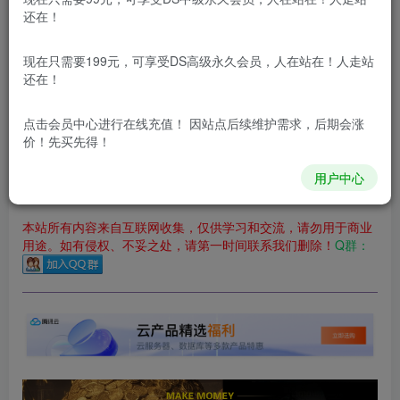
立即购买
还在！
您当前未登录！建议登陆后购买，可保存购买订单
现在只需要199元，可享受DS高级永久会员，人在站在！人走站
更新及时
极速下载
安全绿色
网盘下载
还在！
本站付费资源为网络虚拟产品，由于网络资源具有极快的可复制性，一
点击会员中心
进行在线充值！ 因站点后续维护需求，后期会涨
价！先买先得！
本站内容分为：
登录回复下载，
积分下载，
RMB下载，
积分下
载及登录回复下载，都为
免费资源，
积分只需签到就可以获
得！
用户中心
本站所有内容来自互联网收集，仅供学习和交流，请勿用于商业
用途。如有侵权、不妥之处，请第一时间联系我们删除！
Q群：