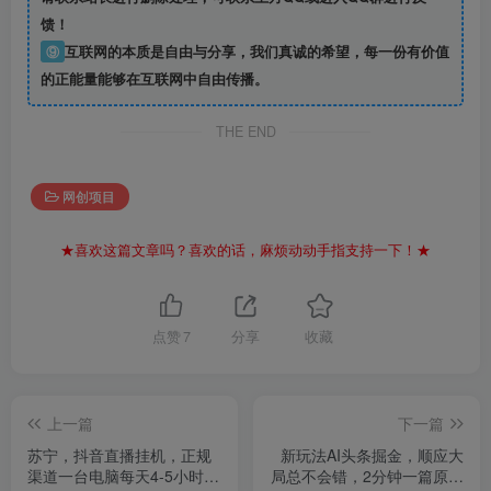
馈！
⑨
互联网的本质是自由与分享，我们真诚的希望，每一份有价值
的正能量能够在互联网中自由传播。
THE END
网创项目
★喜欢这篇文章吗？喜欢的话，麻烦动动手指支持一下！★
点赞
7
分享
收藏
上一篇
下一篇
苏宁，抖音直播挂机，正规
新玩法AI头条掘金，顺应大
渠道一台电脑每天4-5小时收
局总不会错，2分钟一篇原创