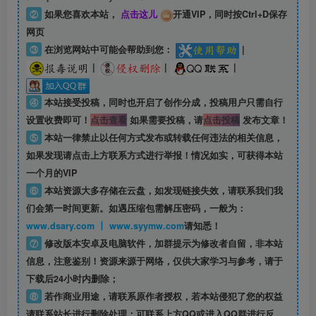
②
如果您喜欢本站，
点击这儿
开通VIP，同时按Ctrl+D保存
网页
③
在浏览网站中可能会帮助到您：
|
|
|
|
④
本站接受投稿，同时也开启了创作分成，投稿用户只需自行
设置收费即可！
点击查看
如果需要投稿，请
点击投稿
发布文章！
⑤
本站一律禁止以任何方式发布或转载任何违法的相关信息，
如果发现请点击上方联系方式进行举报！情况如实，可获得本站
一个月的VIP
⑥
本站资源大多存储在云盘，如发现链接失效，请联系我们我
们会第一时间更新。如遇压缩包需解压密码，一般为：
www.dsary.com 丨 www.syymw.com
请知悉！
⑦
修改版本安卓及电脑软件，加群提示为修改者自留，
非本站
信息
，注意鉴别！资源来源于网络，仅供大家学习与参考，请于
下载后24小时内删除；
⑧
若作商业用途，请联系原作者授权，若本站侵犯了您的权益
请联系站长进行删除处理；可联系上方QQ或进入QQ群进行反