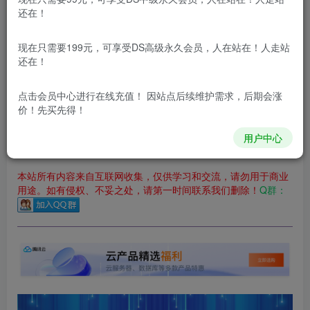
立即购买
还在！
您当前未登录！建议登陆后购买，可保存购买订单
现在只需要199元，可享受DS高级永久会员，人在站在！人走站
更新及时
极速下载
安全绿色
网盘下载
还在！
本站付费资源为网络虚拟产品，由于网络资源具有极快的可复制性，一
点击会员中心
进行在线充值！ 因站点后续维护需求，后期会涨
价！先买先得！
本站内容分为：
登录回复下载，
积分下载，
RMB下载，
积分下
载及登录回复下载，都为
免费资源，
积分只需签到就可以获
得！
用户中心
本站所有内容来自互联网收集，仅供学习和交流，请勿用于商业
用途。如有侵权、不妥之处，请第一时间联系我们删除！
Q群：