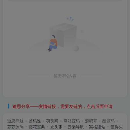
暂无评论内容
迪思分享——友情链接，需要友链的，点击后面申请
迪思导航
首码逸
羽灵网
网站源码
源码哥
酷源码
莎莎源码
葵花宝典
秃头张
云枭导航
宾格建站
值得买