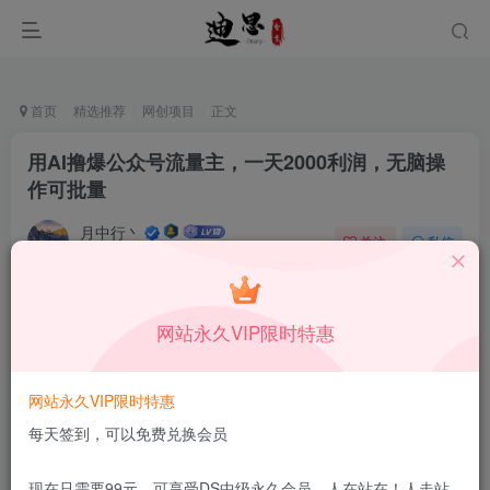
首页
精选推荐
网创项目
正文
用AI撸爆公众号流量主，一天2000利润，无脑操
作可批量
月中行丶
关注
私信
10月9日更新
0
47
7
付费资源
已售 194
网站永久VIP限时特惠
用AI撸爆公众号流量主，一天2000利润，无脑操作可批量
此内容为付费资源，请付费后查看
1.99
网站永久VIP限时特惠
限时特惠
199
￥
￥
每天签到，可以免费兑换会员
免费
免费
DS中级会员
DS高级会员
现在只需要99元，可享受DS中级永久会员，人在站在！人走站