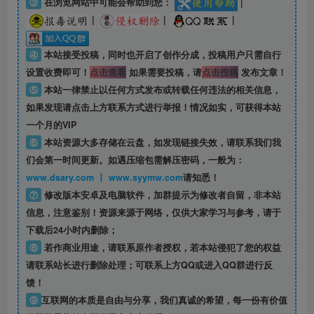
③
在浏览网站中可能会帮助到您：
|
|
|
|
④
本站接受投稿，同时也开启了创作分成，投稿用户只需自行
设置收费即可！
点击查看
如果需要投稿，请
点击投稿
发布文章！
⑤
本站一律禁止以任何方式发布或转载任何违法的相关信息，
如果发现请点击上方联系方式进行举报！情况如实，可获得本站
一个月的VIP
⑥
本站资源大多存储在云盘，如发现链接失效，请联系我们我
们会第一时间更新。如遇压缩包需解压密码，一般为：
www.dsary.com 丨 www.syymw.com
请知悉！
⑦
修改版本安卓及电脑软件，加群提示为修改者自留，
非本站
信息
，注意鉴别！资源来源于网络，仅供大家学习与参考，请于
下载后24小时内删除；
⑧
若作商业用途，请联系原作者授权，若本站侵犯了您的权益
请联系站长进行删除处理；可联系上方QQ或进入QQ群进行反
馈！
⑨
互联网的本质是自由与分享，我们真诚的希望，每一份有价值