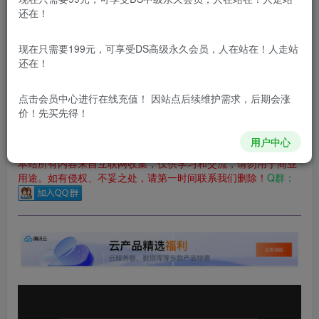
还在！
您当前未登录！建议登陆后购买，可保存购买订单
更新及时
极速下载
安全绿色
网盘下载
现在只需要199元，可享受DS高级永久会员，人在站在！人走站
还在！
本站付费资源为网络虚拟产品，由于网络资源具有极快的可复制性，一
本站内容分为：
登录回复下载，
积分下载，
RMB下载，
积分下
点击会员中心
进行在线充值！ 因站点后续维护需求，后期会涨
载及登录回复下载，都为
免费资源，
积分只需签到就可以获
价！先买先得！
得！
用户中心
本站所有内容来自互联网收集，仅供学习和交流，请勿用于商业
用途。如有侵权、不妥之处，请第一时间联系我们删除！
Q群：