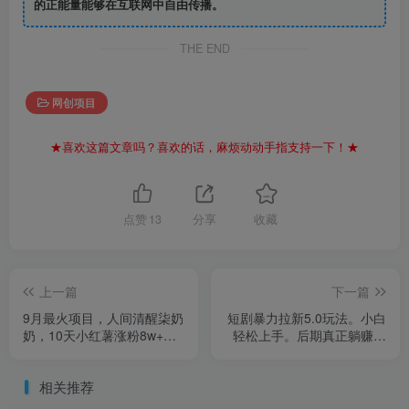
的正能量能够在互联网中自由传播。
THE END
网创项目
★喜欢这篇文章吗？喜欢的话，麻烦动动手指支持一下！★
点赞
13
分享
收藏
上一篇
下一篇
9月最火项目，人间清醒柒奶
短剧暴力拉新5.0玩法。小白
奶，10天小红薯涨粉8w+，
轻松上手。后期真正躺赚的
单篇笔记报价1400.
项目。轻松日入2000+
相关推荐