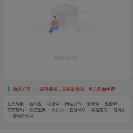
暂无评论内容
迪思分享——友情链接，需要友链的，点击后面申请
迪思导航
首码逸
羽灵网
网站源码
源码哥
酷源码
莎莎源码
葵花宝典
秃头张
云枭导航
宾格建站
值得买
源码分享网