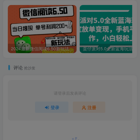
2024最新微信阅读6.50新玩法，5-10分钟 日利润200+，0成本当日提现，可矩阵多号操作
蛋仔派对5.0全新蓝海玩法，懒人稳定放单
评论
抢沙发
请登录后发表评论
登录
注册