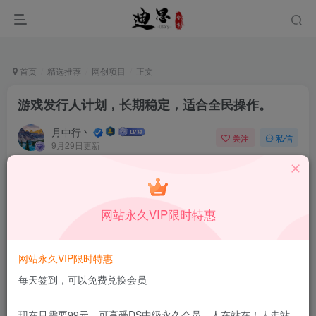
首页
精选推荐
网创项目
正文
游戏发行人计划，长期稳定，适合全民操作。
月中行丶
关注
私信
9月29日更新
0
31
13
付费资源
已售 80
游戏发行人计划，长期稳定，适合全民操作。
网站永久VIP限时特惠
此内容为付费资源，请付费后查看
1.99
限时特惠
199
￥
￥
网站永久VIP限时特惠
免费
免费
DS中级会员
DS高级会员
每天签到，可以免费兑换会员
立即购买
现在只需要99元，可享受DS中级永久会员，人在站在！人走站