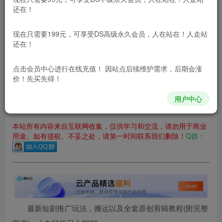
立即购买
还在！
您当前未登录！建议登陆后购买，可保存购买订单
现在只需要199元，可享受DS高级永久会员，人在站在！人走站
更新及时
极速下载
安全绿色
网盘下载
还在！
本站付费资源为网络虚拟产品，由于网络资源具有极快的可复制性，一
点击会员中心
进行在线充值！ 因站点后续维护需求，后期会涨
价！先买先得！
本站内容分为：
登录回复下载，
积分下载，
RMB下载，
积分下
载及登录回复下载，都为
免费资源，
积分只需签到就可以获
得！
用户中心
本站所有内容来自互联网收集，仅供学习和交流，请勿用于商业
用途。如有侵权、不妥之处，请第一时间联系我们删除！
Q群：
最新短剧推广玩法，搬运以及全套原创剪辑教程(附完整