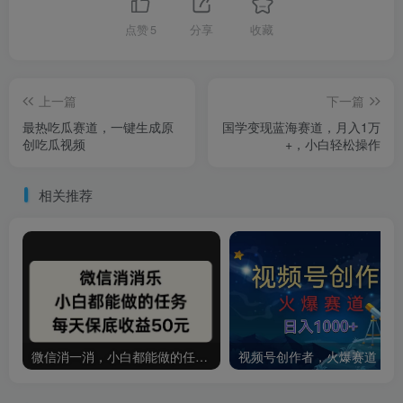
点赞
5
分享
收藏
上一篇
下一篇
最热吃瓜赛道，一键生成原
国学变现蓝海赛道，月入1万
创吃瓜视频
+，小白轻松操作
相关推荐
微信消一消，小白都能做的任务，每天收益保底50元
视