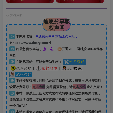
©
版权声明
迪思分享版
权声明
①
本网站名称：
❤迪思分享❤ 本站永久网址：
▶https://www.dsary.com◀
②
如果您喜欢本站，
点击这儿
开通VIP，同时按Ctrl+D保存
网页
③
在浏览网站中可能会帮助到您：
|
|
|
|
④
本站接受投稿，同时也开启了创作分成，投稿用户只需自行
设置收费即可！
点击查看
如果需要投稿，请
点击投稿
发布文章！
⑤
本站一律禁止以任何方式发布或转载任何违法的相关信息，
如果发现请点击上方联系方式进行举报！情况如实，可获得本站
一个月的VIP
⑥
本站资源大多存储在云盘，如发现链接失效，请联系我们我