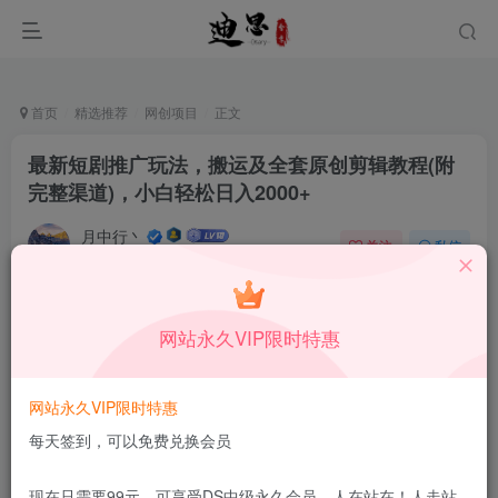
首页
精选推荐
网创项目
正文
最新短剧推广玩法，搬运及全套原创剪辑教程(附
完整渠道)，小白轻松日入2000+
月中行丶
关注
私信
9月26日更新
0
78
5
付费资源
已售 150
网站永久VIP限时特惠
最新短剧推广玩法，搬运及全套原创剪辑教程(附完整渠道)，小白轻松日入2000+
此内容为付费资源，请付费后查看
1.99
网站永久VIP限时特惠
限时特惠
199
￥
￥
每天签到，可以免费兑换会员
免费
免费
DS中级会员
DS高级会员
现在只需要99元，可享受DS中级永久会员，人在站在！人走站