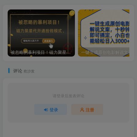
被忽略的暴利项目！磁力聚星代开通捡钱模式，轻松月入五六千
一键
评论
抢沙发
请登录后发表评论
登录
注册