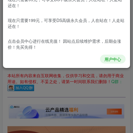
立即购买
还在！
您当前未登录！建议登陆后购买，可保存购买订单
现在只需要199元，可享受DS高级永久会员，人在站在！人走站
更新及时
极速下载
安全绿色
网盘下载
还在！
本站付费资源为网络虚拟产品，由于网络资源具有极快的可复制性，一
点击会员中心
进行在线充值！ 因站点后续维护需求，后期会涨
价！先买先得！
本站内容分为：
登录回复下载，
积分下载，
RMB下载，
积分下
载及登录回复下载，都为
免费资源，
积分只需签到就可以获
得！
用户中心
本站所有内容来自互联网收集，仅供学习和交流，请勿用于商业
用途。如有侵权、不妥之处，请第一时间联系我们删除！
Q群：