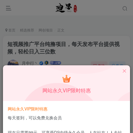
首页
精选推荐
网创项目
正文
短视频推广平台纯撸项目，每天发布平台提供视
频，轻松日入三位数
月中行丶
关注
私信
9月23日更新
0
54
12
付费资源
已售 96
网站永久VIP限时特惠
短视频推广平台纯撸项目，每天发布平台提供视频，轻松日入三位数
此内容为付费资源，请付费后查看
1.99
网站永久VIP限时特惠
限时特惠
199
￥
￥
每天签到，可以免费兑换会员
免费
免费
DS中级会员
DS高级会员
现在只需要99元，可享受DS中级永久会员，人在站在！人走站