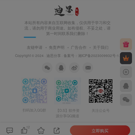
本站所有内容来自互联网收集，仅供用于学习和交
流，请勿用于商业用途。如有侵权、不妥之处，请
第一时间联系我们删除！
友链申请
免责声明
广告合作
关于我们
Copyright © 2024 ·
迪思分享
· 备案号：
湘ICP备2023009932号-1
.
扫码加入QQ群
【D.S】软件资
关注公众号
源分享QQ频道
12
立即购买