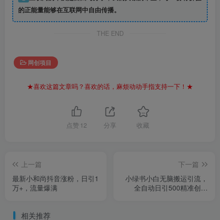
的正能量能够在互联网中自由传播。
THE END
网创项目
★喜欢这篇文章吗？喜欢的话，麻烦动动手指支持一下！★
点赞
12
分享
收藏
上一篇
下一篇
最新小和尚抖音涨粉，日引1
小绿书小白无脑搬运引流，
万+，流量爆满
全自动日引500精准创业
粉，微信生态内又一个闷声
发财的机会
相关推荐