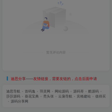
暂无评论内容
迪思分享——友情链接，需要友链的，点击后面申请
迪思导航
首码逸
羽灵网
网站源码
源码哥
酷源码
莎莎源码
葵花宝典
秃头张
云枭导航
宾格建站
值得买
源码分享网