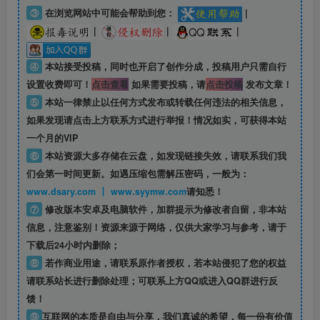
③
在浏览网站中可能会帮助到您：
|
|
|
|
④
本站接受投稿，同时也开启了创作分成，投稿用户只需自行
设置收费即可！
点击查看
如果需要投稿，请
点击投稿
发布文章！
⑤
本站一律禁止以任何方式发布或转载任何违法的相关信息，
如果发现请点击上方联系方式进行举报！情况如实，可获得本站
一个月的VIP
⑥
本站资源大多存储在云盘，如发现链接失效，请联系我们我
们会第一时间更新。如遇压缩包需解压密码，一般为：
www.dsary.com 丨 www.syymw.com
请知悉！
⑦
修改版本安卓及电脑软件，加群提示为修改者自留，
非本站
信息
，注意鉴别！资源来源于网络，仅供大家学习与参考，请于
下载后24小时内删除；
⑧
若作商业用途，请联系原作者授权，若本站侵犯了您的权益
请联系站长进行删除处理；可联系上方QQ或进入QQ群进行反
馈！
⑨
互联网的本质是自由与分享，我们真诚的希望，每一份有价值