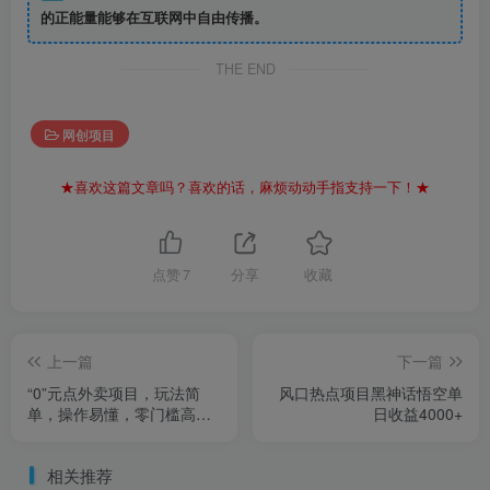
的正能量能够在互联网中自由传播。
THE END
网创项目
★喜欢这篇文章吗？喜欢的话，麻烦动动手指支持一下！★
点赞
7
分享
收藏
上一篇
下一篇
“0”元点外卖项目，玩法简
风口热点项目黑神话悟空单
单，操作易懂，零门槛高收
日收益4000+
益实现月收3000+
相关推荐