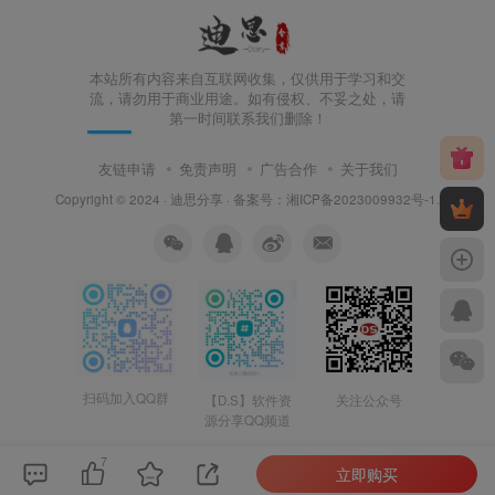
本站所有内容来自互联网收集，仅供用于学习和交
流，请勿用于商业用途。如有侵权、不妥之处，请
第一时间联系我们删除！
友链申请
免责声明
广告合作
关于我们
Copyright © 2024 ·
迪思分享
· 备案号：
湘ICP备2023009932号-1
.
扫码加入QQ群
【D.S】软件资
关注公众号
源分享QQ频道
7
立即购买