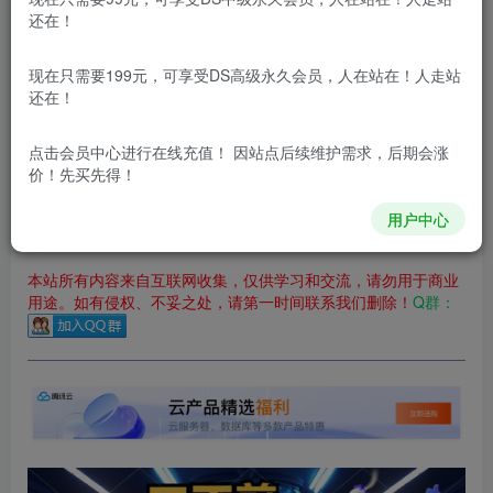
立即购买
还在！
您当前未登录！建议登陆后购买，可保存购买订单
现在只需要199元，可享受DS高级永久会员，人在站在！人走站
更新及时
极速下载
安全绿色
网盘下载
还在！
本站付费资源为网络虚拟产品，由于网络资源具有极快的可复制性，一
点击会员中心
进行在线充值！ 因站点后续维护需求，后期会涨
价！先买先得！
本站内容分为：
登录回复下载，
积分下载，
RMB下载，
积分下
载及登录回复下载，都为
免费资源，
积分只需签到就可以获
得！
用户中心
本站所有内容来自互联网收集，仅供学习和交流，请勿用于商业
用途。如有侵权、不妥之处，请第一时间联系我们删除！
Q群：