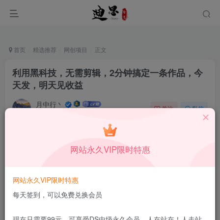
首页
精选推荐
网创项目
正文
利用黑科技，无需剪辑，2分钟搞定一条作品，今
天发，明天见收益
月中行丶
关注
私信
9月20日发布
0
55
7
付费资源
已售 177
网站永久VIP限时特惠
利用黑科技，无需剪辑，2分钟搞定一条作品，今天发，明天见收益
此内容为付费资源，请付费后查看
1.99
网站永久VIP限时特惠
限时特惠
199
￥
￥
每天签到，可以免费兑换会员
免费
免费
DS中级会员
DS高级会员
现在只需要99元，可享受DS中级永久会员，人在站在！人走站