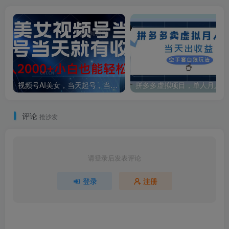
视频号AI美女，当天起号，当天就能见收益，轻松日入2000+
拼多多虚拟项目，单人月
评论
抢沙发
请登录后发表评论
登录
注册