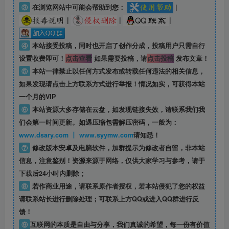
③
在浏览网站中可能会帮助到您：
|
|
|
|
④
本站接受投稿，同时也开启了创作分成，投稿用户只需自行
设置收费即可！
点击查看
如果需要投稿，请
点击投稿
发布文章！
⑤
本站一律禁止以任何方式发布或转载任何违法的相关信息，
如果发现请点击上方联系方式进行举报！情况如实，可获得本站
一个月的VIP
⑥
本站资源大多存储在云盘，如发现链接失效，请联系我们我
们会第一时间更新。如遇压缩包需解压密码，一般为：
www.dsary.com 丨 www.syymw.com
请知悉！
⑦
修改版本安卓及电脑软件，加群提示为修改者自留，
非本站
信息
，注意鉴别！资源来源于网络，仅供大家学习与参考，请于
下载后24小时内删除；
⑧
若作商业用途，请联系原作者授权，若本站侵犯了您的权益
请联系站长进行删除处理；可联系上方QQ或进入QQ群进行反
馈！
⑨
互联网的本质是自由与分享，我们真诚的希望，每一份有价值