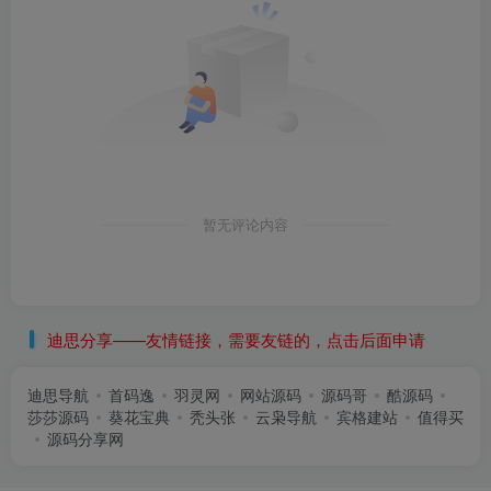
暂无评论内容
迪思分享——友情链接，需要友链的，点击后面申请
迪思导航
首码逸
羽灵网
网站源码
源码哥
酷源码
莎莎源码
葵花宝典
秃头张
云枭导航
宾格建站
值得买
源码分享网