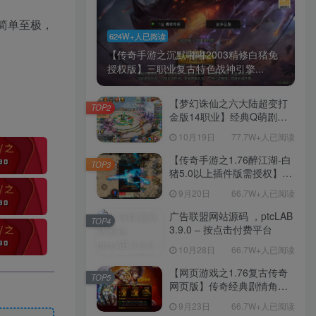
简单至极，
624W+人已阅读
【传奇手游之沉默嘟嘟2003精修白猪免
授权版】三职业复古特色战神引擎...
【梦幻诛仙之六大陆超变打
TOP2
金版14职业】经典Q萌剧情
回合手游-一键镜像-打包
10月19日
77.7W+人已阅读
Linux服务端源码视频架设教
程-新版多功能GM网页后台
【传奇手游之1.76醉江湖-白
TOP3
工具-安卓苹果IOS双端版
猪5.0以上插件版需授权】三
本！
职业复古特色战神引擎传奇
9月20日
66.7W+人已阅读
手游-Win服务端源码视频架
设教程-新版GM多功能网页
广告联盟网站源码 ，ptcLAB
TOP4
授权物品后台-九层妖塔-法宠
3.9.0 – 按点击付费平台
系统-历练殿堂-尸家重地-GM
10月28日
66.7W+人已阅读
直冲网页后台-安卓苹果IOS
双端版本！
【网页游戏之1.76复古传奇
TOP5
网页版】传奇经典剧情角色
扮演网页游戏-一键单机-打包
9月23日
66.7W+人已阅读
Win服务端源码视频架设教