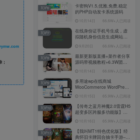
程！
卡密狗V1.5,优雅,免费,稳定
TOP6
的PHP自动发卡系统源码
10月14日
66.6W+人已阅读
在线身份证手机号生成，虚
TOP7
拟随机身份信息生成网站源
码
9月20日
66.6W+人已阅读
丨 www.syymw.com
最新更新版直播+菜作者分享
TOP8
源码带视频教程+6.3W团购
除；
新后台带游戏设置版本源码
10月14日
66.6W+人已阅读
【源码+教程】
多用途wp在线商城
TOP9
WooCommerce WordPress
主题
10月15日
65.9W+人已阅读
【传奇之蓝月神魔2.0雷霆H5
TOP10
超变多区跨服多功能版】三
网H5全网通传奇手游-最新整
10月16日
65.9W+人已阅读
理单机一键即玩镜像端-打包
Linux服务端源码-视频架设
【我叫MT1特色优化版】经
TOP11
教程
典怀旧卡牌回合抽卡手游–打