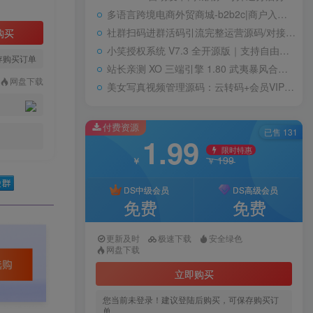
多语言跨境电商外贸商城-b2b2c|商户入驻|随机物流|信用分|平台代发
社群扫码进群活码引流完整运营源码/对接免签约支付接口/推广正常绑定下级
购买
小笑授权系统 V7.3 全开源版｜支持自由二次开发
存购买订单
站长亲测 XO 三端引擎 1.80 武夷暴风合击复古传奇手游服务端 魔神领域盘古圣地降魔天堂
网盘下载
美女写真视频管理源码：云转码+会员VIP系统，一键采集+代理系统全支持
付费资源
已售 131
1.99
限时特惠
199
￥
￥
DS中级会员
DS高级会员
免费
免费
更新及时
极速下载
安全绿色
网盘下载
立即购买
您当前未登录！建议登陆后购买，可保存购买订
单