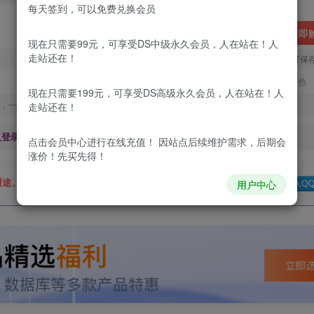
每天签到，可以免费兑换会员
立即
现在只需要99元，可享受DS中级永久会员，人在站在！人
走站还在！
您当前未登录！建议登陆后购买，可保
更新及时
极速下载
安全绿色
现在只需要199元，可享受DS高级永久会员，人在站在！人
，一经出售不予退款，购买如有疑问请及时联系站长QQ：
走站还在！
及登录回复下载，都为
免费资源，
积分只需签到就可以获得！
点击会员中心
进行在线充值！ 因站点后续维护需求，后期会
涨价！先买先得！
用途。如有侵权、不妥之处，请第一时间联系我们删除！
Q群：
用户中心