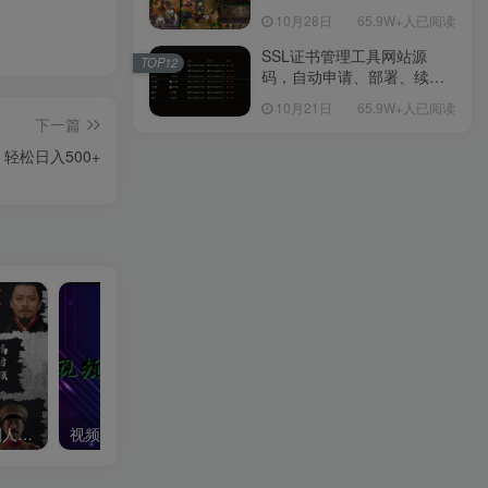
包Linux服务端源码视频架设
10月28日
65.9W+人已阅读
教程-多功能GM后台工具-网
页注册-安卓版本！
SSL证书管理工具网站源
TOP12
码，自动申请、部署、续期
网站证书
10月21日
65.9W+人已阅读
下一篇
松日入500+
最新影视解说玩法，影视剧人物自述，AI一键克隆生成，无需写文案 各个平台流量通吃，每天轻松两三张
视频号情感小故事赛道，AI百分百原创，日入1000+