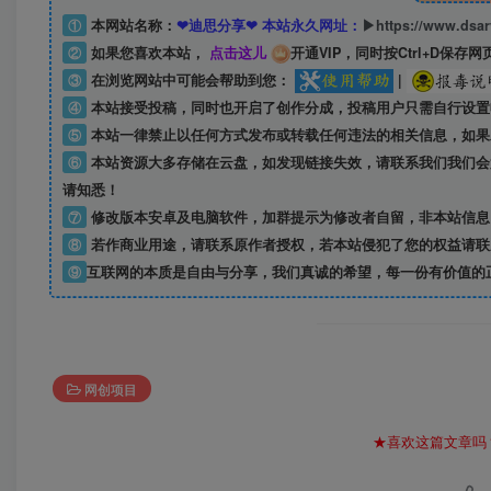
①
本网站名称：
❤迪思分享❤ 本站永久网址：
▶https://www.dsa
②
如果您喜欢本站，
点击这儿
开通VIP，同时按Ctrl+D保存网
③
在浏览网站中可能会帮助到您：
|
④
本站接受投稿，同时也开启了创作分成，投稿用户只需自行设置
⑤
本站一律禁止以任何方式发布或转载任何违法的相关信息，如果
⑥
本站资源大多存储在云盘，如发现链接失效，请联系我们我们会
请知悉！
⑦
修改版本安卓及电脑软件，加群提示为修改者自留，
非本站信息
⑧
若作商业用途，请联系原作者授权，若本站侵犯了您的权益请联
⑨
互联网的本质是自由与分享，我们真诚的希望，每一份有价值的
网创项目
★喜欢这篇文章吗