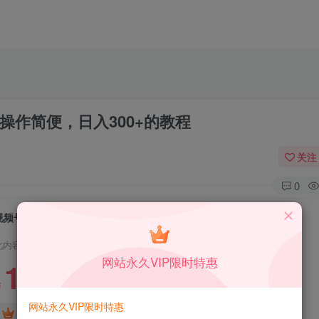
操作简便，日入300+的教程
关注
0
视频号蓝海赛道：AI 生成搞笑聊天视频，操作简便，日入300+的教程
此内容为付费资源，请付费后查看
网站永久VIP限时特惠
1.99
限时特惠
199
￥
￥
网站永久VIP限时特惠
免费
免费
DS中级会员
DS高级会员