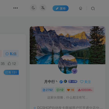
发布
私信
35
12
已售 131
月中行丶
关注
2792
12
16
6355W+
这家伙很懒，什么都没有写...
DCSHOP自动发卡商城用户可开通分店分销，支持实物发货，自带博客功能