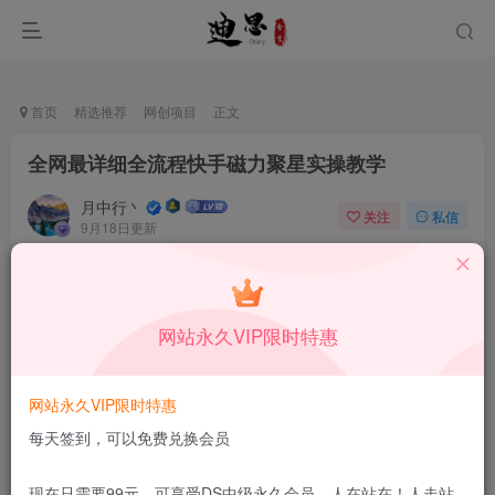
首页
精选推荐
网创项目
正文
全网最详细全流程快手磁力聚星实操教学
月中行丶
关注
私信
9月18日更新
0
60
9
付费资源
已售 99
全网最详细全流程快手磁力聚星实操教学
网站永久VIP限时特惠
此内容为付费资源，请付费后查看
1.99
限时特惠
199
￥
￥
网站永久VIP限时特惠
免费
免费
DS中级会员
DS高级会员
每天签到，可以免费兑换会员
立即购买
现在只需要99元，可享受DS中级永久会员，人在站在！人走站