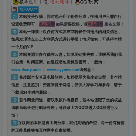
|
|
|
④
本站接受投稿，同时也开启了创作分成，投稿用户只需自行
设置收费即可！
点击查看
如果需要投稿，请
点击投稿
发布文章！
⑤
本站一律禁止以任何方式发布或转载任何违法的相关信息，
如果发现请点击上方联系方式进行举报！情况如实，可获得本站
一个月的VIP
⑥
本站资源大多存储在云盘，如发现链接失效，请联系我们我
们会第一时间更新。如遇压缩包需解压密码，一般为：
www.dsary.com 丨 www.syymw.com
请知悉！
⑦
修改版本安卓及电脑软件，加群提示为修改者自留，
非本站
信息
，注意鉴别！资源来源于网络，仅供大家学习与参考，请于
下载后24小时内删除；
⑧
若作商业用途，请联系原作者授权，若本站侵犯了您的权益
请联系站长进行删除处理；可联系上方QQ或进入QQ群进行反
馈！
⑨
互联网的本质是自由与分享，我们真诚的希望，每一份有价值
的正能量能够在互联网中自由传播。