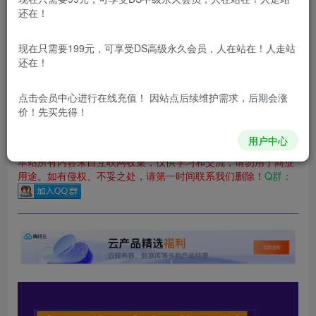
还在！
您当前未登录！建议登陆后购买，可保存购买订单
更新及时
极速下载
安全绿色
网盘下载
现在只需要199元，可享受DS高级永久会员，人在站在！人走站
还在！
本站付费资源为网络虚拟产品，由于网络资源具有极快的可复制性，一
本站内容分为：
登录回复下载，
积分下载，
RMB下载，
积分下
点击会员中心
进行在线充值！ 因站点后续维护需求，后期会涨
载及登录回复下载，都为
免费资源，
积分只需签到就可以获
价！先买先得！
得！
用户中心
本站所有内容来自互联网收集，仅供学习和交流，请勿用于商业
用途。如有侵权、不妥之处，请第一时间联系我们删除！
Q群：