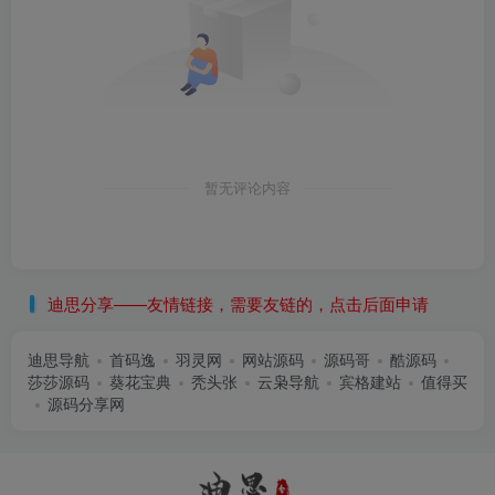
暂无评论内容
迪思分享——友情链接，需要友链的，点击后面申请
迪思导航
首码逸
羽灵网
网站源码
源码哥
酷源码
莎莎源码
葵花宝典
秃头张
云枭导航
宾格建站
值得买
源码分享网